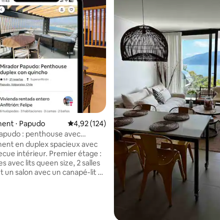
 la base de 143 commentaires : 4,87 sur 5
ent ⋅ Papudo
Évaluation moyenne sur la base de 124 comme
4,92 (124)
apudo : penthouse avec
rbecue privé
ent en duplex spacieux avec
ecue intérieur. Premier étage :
 avec lits queen size, 2 salles
t un salon avec un canapé-lit et
perposé. Deuxième étage : salon,
 intérieur et cuisine
ent équipée. Comprend un
pace barbecue avec un
 une salle à manger en plein air