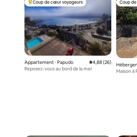
Coup de cœur voyageurs
Coup de
Coups de cœur voyageurs les plus appréciés
Coup de
Appartement ⋅ Papudo
Évaluation moyenne sur
4,88 (26)
Hébergem
Reposez-vous au bord de la mer
Maison à 