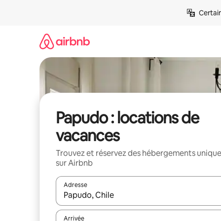
Aller
Certai
directement
au
contenu
Papudo : locations de
vacances
Trouvez et réservez des hébergements uniqu
sur Airbnb
Adresse
Lorsque les résultats s'affichent, utilisez les flèc
Arrivée