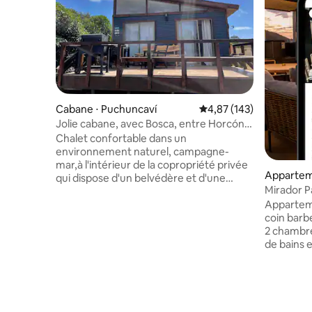
Cabane ⋅ Puchuncaví
Évaluation moyenne sur
4,87 (143)
Jolie cabane, avec Bosca, entre Horcón
et Maitencillo.
Chalet confortable dans un
environnement naturel, campagne-
mar,à l'intérieur de la copropriété privée
Appartem
qui dispose d'un belvédère et d'une
Mirador P
descente à la plage,près de la plage luna
espace ba
Appartem
entre Horcón et Maitencillo. 2 Chambres
coin barb
1 Salle de bains -Chambre 1 :lit double (lit
2 chambres
2 places) - Chambre 2 : un lit 1 place -
de bains e
bois,salle à manger -cuisine complète
un lit su
avec comptoir,four,
coin repas
cloche,mixeur,bouilloire
entièrem
électrique,théière traditionnelle,grille-
grand es
pain électrique,grille-pain traditionnel. -
barbecue,
terrasse avec barbecue au charbon de