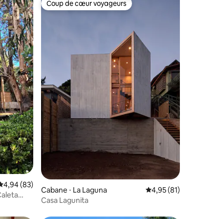
Coup de cœur voyageurs
Coup de cœur voyageurs
ntaires : 4,93 sur 5
Évaluation moyenne sur la base de 83 commentaires : 4,94 sur 5
4,94 (83)
Cabane ⋅ La Laguna
Évaluation moyenne su
4,95 (81)
Caleta
Casa Lagunita