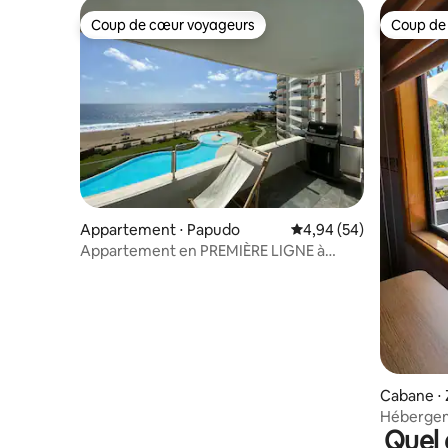
Coup de cœur voyageurs
Coup de
Coup de cœur voyageurs
Coup de
Appartement ⋅ Papudo
Évaluation moyenne sur
4,94 (54)
Appartement en PREMIÈRE LIGNE à
Punta Puyai.
Cabane ⋅ 
Hébergeme
Quel 