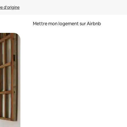
ue d'origine
Mettre mon logement sur Airbnb
sant glisser.