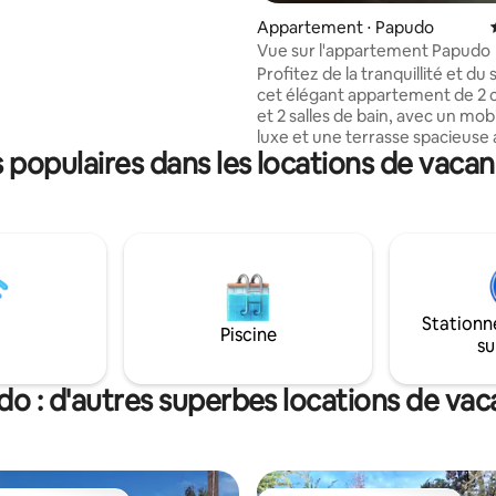
aises longues. À quelques pas
Appartement ⋅ Papudo
e avec vue sur l'océan. Cuisine
Vue sur l'appartement Papudo
3 télévisions INTELLIGENTES,
Profitez de la tranquillité et du 
 poste de travail. Immeuble :
cet élégant appartement de 2
 salle de jeux. Serviettes non
et 2 salles de bain, avec un mobi
luxe et une terrasse spacieuse
populaires dans les locations de vaca
barbecue intégré et une vue i
sur l'océan. À seulement 5 min
pied de la plage, c'est parfait p
escapade. Situé dans un appartement en
résidence exclusif au design 
qui préserve le charme de la cô
chilienne. Il dispose d'une salle 
d'espaces verts aménagés ave
Stationn
sentiers de promenade, d'un co
Piscine
su
d'une piscine et d'un brasero ex
o : d'autres superbes locations de va