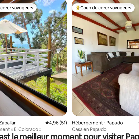
 cœur voyageurs
Coup de cœur voyageurs
 cœur voyageurs
Coups de cœur voyageurs les p
 la base de 54 commentaires : 4,94 sur 5
Zapallar
Évaluation moyenne sur la base de 51 comme
4,96 (51)
Hébergement ⋅ Papudo
nt « El Colorado »
Casa en Papudo
est le meilleur moment pour visiter Pa