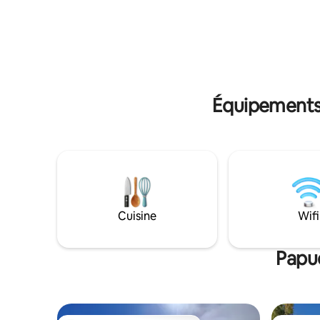
et des ch
bois. -tv, direct tv, futon et salle à manger
de la plag
équipée, 
literie et
piscine et
incluses.
Équipements 
Cuisine
Wifi
Papud