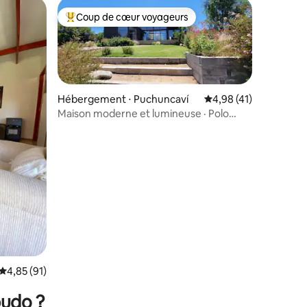
Coup de cœur voyageurs
lus appréciés
Coups de cœur voyageurs les plus appréciés
Hébergement ⋅ Puchuncaví
Évaluation moyenne su
4,98 (41)
Maison moderne et lumineuse · Polo
Maitencillo
ntaires : 4,96 sur 5
Évaluation moyenne sur la base de 91 commentaires : 4,85 sur 5
4,85 (91)
pudo ?