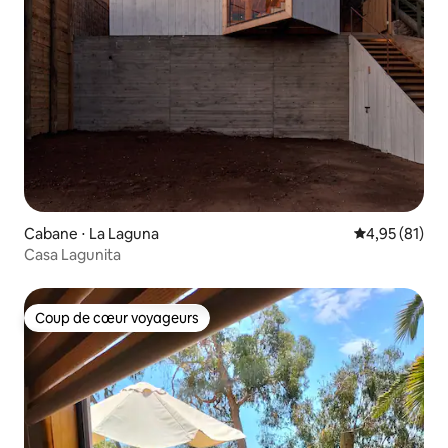
Cabane ⋅ La Laguna
Évaluation mo
4,95 (81)
Casa Lagunita
Coup de cœur voyageurs
Coup de cœur voyageurs