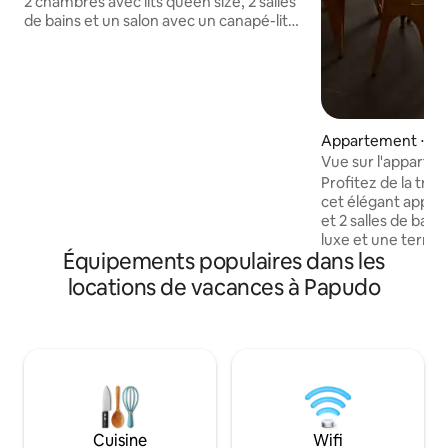
2 chambres avec lits queen size, 2 salles
de bains et un salon avec un canapé-lit
et un lit superposé. Deuxième étage :
salon, coin repas intérieur et cuisine
entièrement équipée. Comprend un
grand espace barbecue avec un
barbecue, une salle à manger en plein air
et des chaises longues. À quelques pas
Appartement ⋅ P
de la plage avec vue sur l'océan. Cuisine
Vue sur l'appart
équipée, 3 télévisions INTELLIGENTES,
Profitez de la tranq
literie et poste de travail. Immeuble :
cet élégant appa
piscine et salle de jeux. Serviettes non
et 2 salles de bain
incluses.
luxe et une terras
Équipements populaires dans les
barbecue intégré 
sur l'océan. À seu
locations de vacances à Papudo
pied de la plage, c
escapade. Situé dans un appartement
en résidence exclu
moderne qui prése
côte chilienne. Il 
jeux, d'espaces v
des sentiers de p
salon, d'une pisci
Cuisine
Wifi