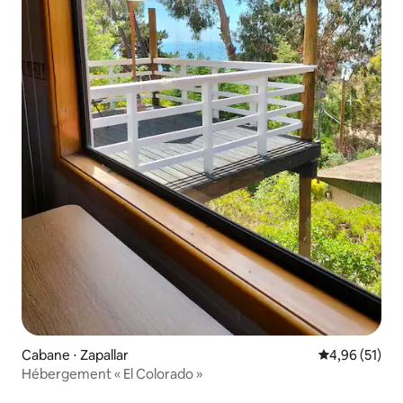
Cabane ⋅ Zapallar
Évaluation mo
4,96 (51)
Hébergement « El Colorado »