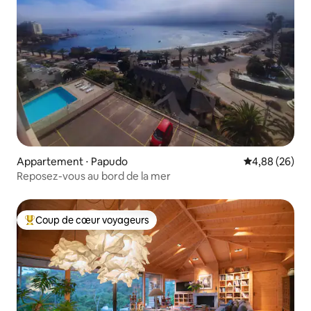
Appartement ⋅ Papudo
Évaluation mo
4,88 (26)
Reposez-vous au bord de la mer
Coup de cœur voyageurs
Coups de cœur voyageurs les plus appréciés