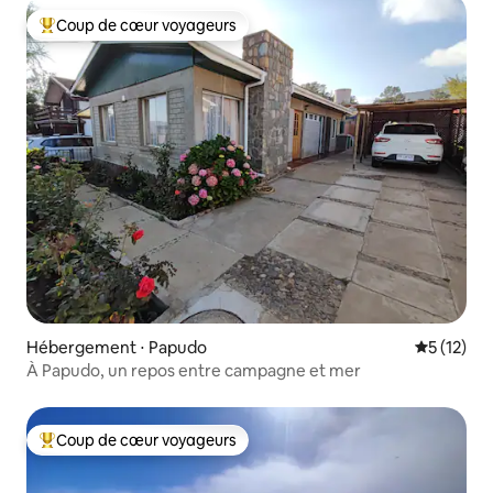
Coup de cœur voyageurs
Coups de cœur voyageurs les plus appréciés
Hébergement ⋅ Papudo
Évaluation
5 (12)
À Papudo, un repos entre campagne et mer
Coup de cœur voyageurs
Coups de cœur voyageurs les plus appréciés