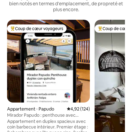
bien notés en termes d'emplacement, de propreté et
plus encore.
Coup de cœur voyageurs
Coup de cœur 
Coups de cœur voyageurs les plus appréciés
Coups de cœur vo
Appartement ⋅ Papudo
Évaluation moyenne sur la base 
4,92 (124)
Mirador Papudo : penthouse avec
espace barbecue privé
Appartement en duplex spacieux avec
coin barbecue intérieur. Premier étage :