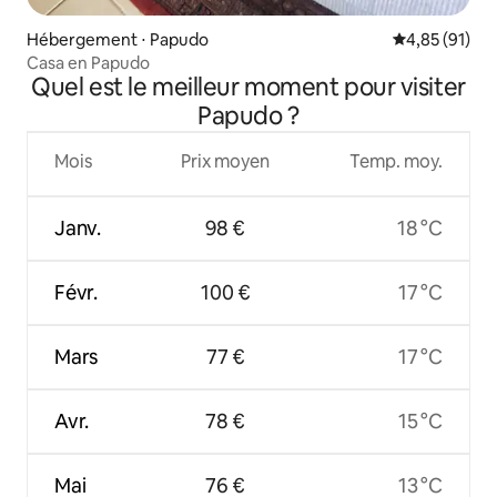
Hébergement ⋅ Papudo
Évaluation mo
4,85 (91)
Casa en Papudo
Quel est le meilleur moment pour visiter
Papudo ?
Mois
Prix moyen
Temp. moy.
Janv.
98 €
18 °C
Févr.
100 €
17 °C
Mars
77 €
17 °C
Avr.
78 €
15 °C
Mai
76 €
13 °C