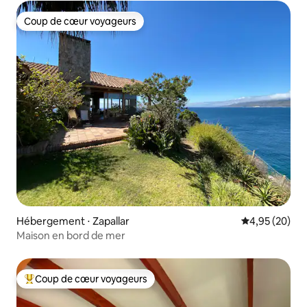
Coup de cœur voyageurs
Coup de cœur voyageurs
Hébergement ⋅ Zapallar
Évaluation mo
4,95 (20)
Maison en bord de mer
Coup de cœur voyageurs
Coups de cœur voyageurs les plus appréciés