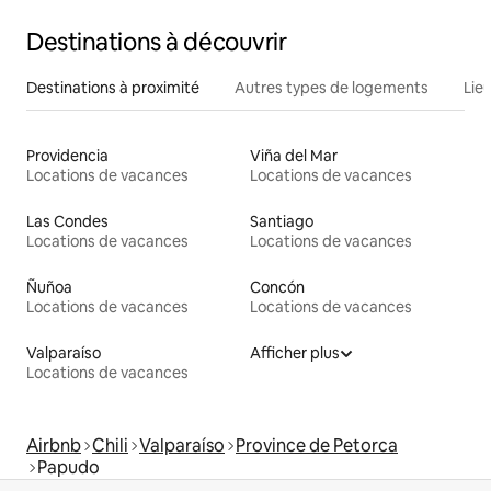
Destinations à découvrir
Destinations à proximité
Autres types de logements
Lie
Providencia
Viña del Mar
Locations de vacances
Locations de vacances
Las Condes
Santiago
Locations de vacances
Locations de vacances
Ñuñoa
Concón
Locations de vacances
Locations de vacances
Valparaíso
Afficher plus
Locations de vacances
Airbnb
Chili
Valparaíso
Province de Petorca
Papudo