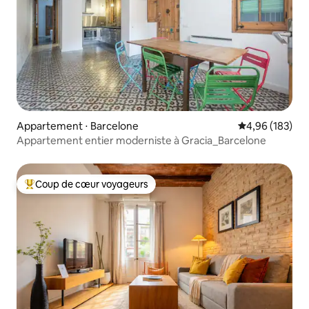
Appartement ⋅ Barcelone
Évaluation moy
4,96 (183)
Appartement entier moderniste à Gracia_Barcelone
Coup de cœur voyageurs
Coups de cœur voyageurs les plus appréciés