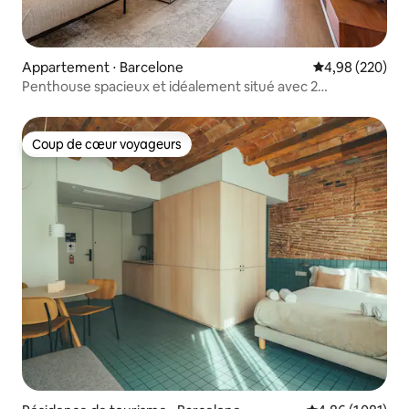
Appartement ⋅ Barcelone
Évaluation moy
4,98 (220)
Penthouse spacieux et idéalement situé avec 2
chambres/2 salles de bain
Coup de cœur voyageurs
Coup de cœur voyageurs