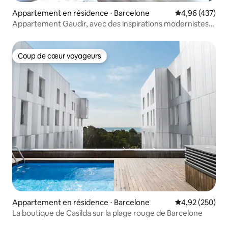
Appartement en résidence ⋅ Barcelone
Évaluation moy
4,96 (437)
Appartement Gaudir, avec des inspirations modernistes.
Lumineux, central et sûr.
Coup de cœur voyageurs
Coup de cœur voyageurs
Appartement en résidence ⋅ Barcelone
Évaluation moy
4,92 (250)
La boutique de Casilda sur la plage rouge de Barcelone