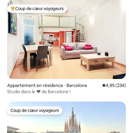
Coup de cœur voyageurs
Coups de cœur voyageurs les plus appréciés
Appartement en résidence ⋅ Barcelone
Évaluation moy
4,95 (234)
Studio dans le ♥ de Barcelone !
Coup de cœur voyageurs
Coup de cœur voyageurs