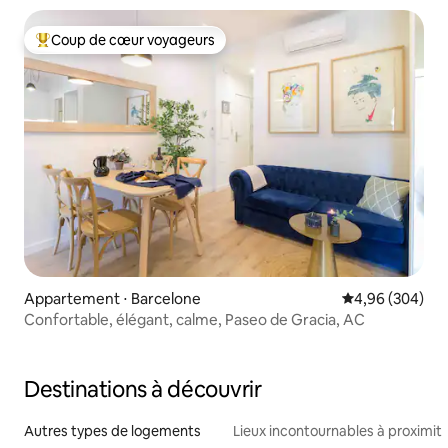
Coup de cœur voyageurs
Coups de cœur voyageurs les plus appréciés
Appartement ⋅ Barcelone
Évaluation moy
4,96 (304)
Confortable, élégant, calme, Paseo de Gracia, AC
Destinations à découvrir
Autres types de logements
Lieux incontournables à proximit