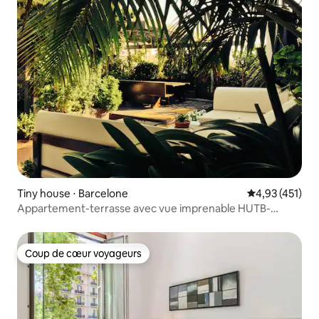
Tiny house ⋅ Barcelone
Évaluation moy
4,93 (451)
Appartement-terrasse avec vue imprenable HUTB-
009273
Coup de cœur voyageurs
Coup de cœur voyageurs