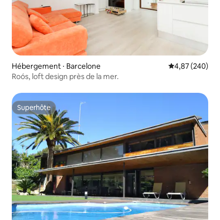
Hébergement ⋅ Barcelone
Évaluation moy
4,87 (240)
Roós, loft design près de la mer.
Superhôte
Superhôte