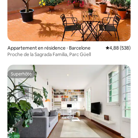
Appartement en résidence ⋅ Barcelone
Évaluation moy
4,88 (538)
Proche de la Sagrada Familia, Parc Güell
Superhôte
Superhôte