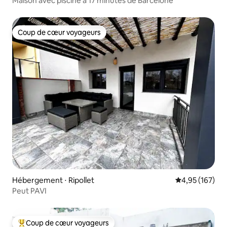
Maison avec piscine à 17 minutes de Barcelone
Coup de cœur voyageurs
Coup de cœur voyageurs
Hébergement ⋅ Ripollet
Évaluation moy
4,95 (167)
Peut PAVI
Coup de cœur voyageurs