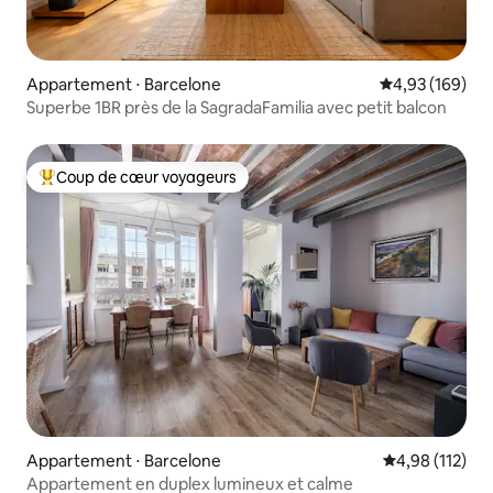
Appartement ⋅ Barcelone
Évaluation moy
4,93 (169)
Superbe 1BR près de la SagradaFamilia avec petit balcon
Coup de cœur voyageurs
Coups de cœur voyageurs les plus appréciés
Appartement ⋅ Barcelone
Évaluation moy
4,98 (112)
Appartement en duplex lumineux et calme