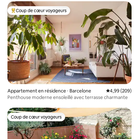
Coup de cœur voyageurs
Coups de cœur voyageurs les plus appréciés
Appartement en résidence ⋅ Barcelone
Évaluation moy
4,99 (209)
Penthouse moderne ensoleillé avec terrasse charmante
Coup de cœur voyageurs
Coup de cœur voyageurs