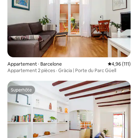
Appartement ⋅ Barcelone
Évaluation moy
4,96 (111)
Appartement 2 pièces · Gràcia | Porte du Parc Güell
Superhôte
Superhôte