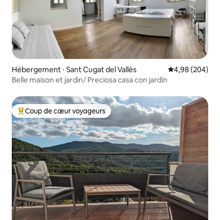
Hébergement ⋅ Sant Cugat del Vallès
Évaluation moy
4,98 (204)
Belle maison et jardin/ Preciosa casa con jardín
Coup de cœur voyageurs
Coups de cœur voyageurs les plus appréciés