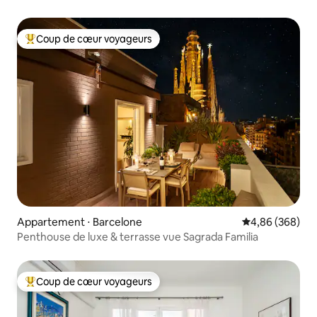
Coup de cœur voyageurs
Coups de cœur voyageurs les plus appréciés
Appartement ⋅ Barcelone
Évaluation moy
4,86 (368)
Penthouse de luxe & terrasse vue Sagrada Familia
Coup de cœur voyageurs
Coups de cœur voyageurs les plus appréciés