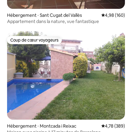
Hébergement ⋅ Sant Cugat del Vallès
Évaluation moy
4,98 (160)
Appartement dans la nature, vue fantastique
Coup de cœur voyageurs
Coup de cœur voyageurs
Hébergement ⋅ Montcada i Reixac
Évaluation moy
4,78 (389)