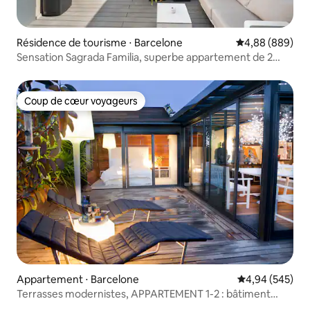
Résidence de tourisme ⋅ Barcelone
Évaluation moye
4,88 (889)
Sensation Sagrada Familia, superbe appartement de 2
chambres.
Coup de cœur voyageurs
Coup de cœur voyageurs
Appartement ⋅ Barcelone
Évaluation moy
4,94 (545)
Terrasses modernistes, APPARTEMENT 1-2 : bâtiment
historique...