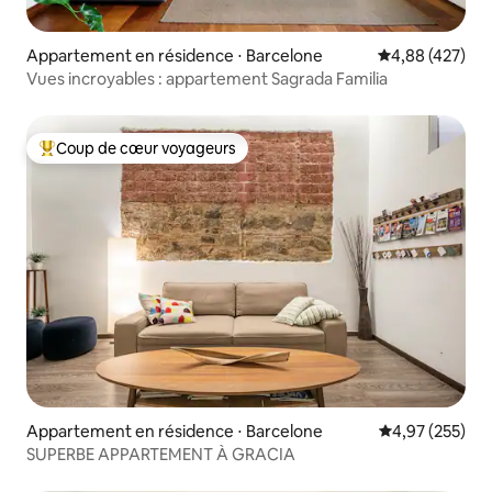
Appartement en résidence ⋅ Barcelone
Évaluation moy
4,88 (427)
Vues incroyables : appartement Sagrada Familia
Coup de cœur voyageurs
Coups de cœur voyageurs les plus appréciés
Appartement en résidence ⋅ Barcelone
Évaluation moy
4,97 (255)
SUPERBE APPARTEMENT À GRACIA