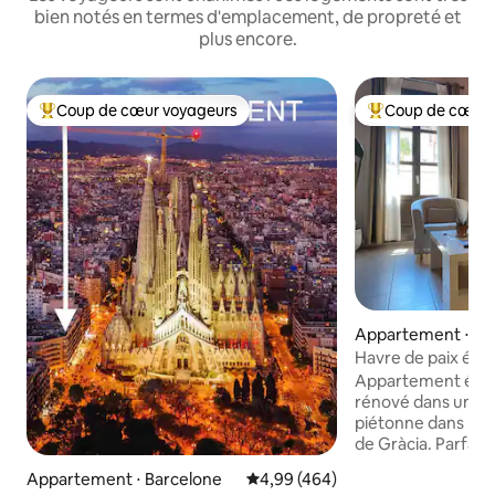
bien notés en termes d'emplacement, de propreté et
plus encore.
Coup de cœur voyageurs
Coup de cœur 
Coups de cœur voyageurs les plus appréciés
Coups de cœur vo
Appartement ⋅ Ba
Havre de paix élég
Família
Appartement élég
rénové dans une r
piétonne dans l'e
de Gràcia. Parfait
(10 min à pied) de 
Appartement ⋅ Barcelone
Évaluation moyenne sur la base 
4,99 (464)
Sant Pau, et à 20 