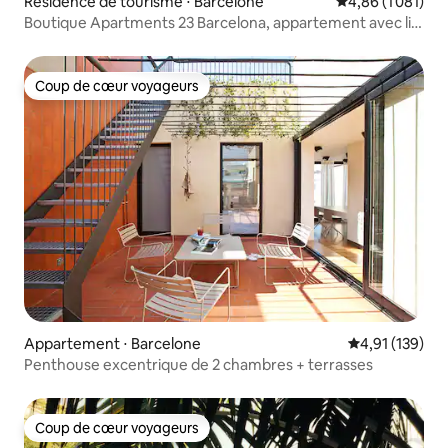
Résidence de tourisme ⋅ Barcelone
Évaluation moyen
4,86 (1 081)
Boutique Apartments 23 Barcelona, appartement avec lit
queen size
Coup de cœur voyageurs
Coup de cœur voyageurs
Appartement ⋅ Barcelone
Évaluation moy
4,91 (139)
Penthouse excentrique de 2 chambres + terrasses
Coup de cœur voyageurs
Coup de cœur voyageurs