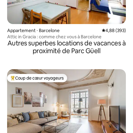
Appartement ⋅ Barcelone
Évaluation moy
4,88 (393)
Attic in Gracia : comme chez vous à Barcelone
Autres superbes locations de vacances à
proximité de Parc Güell
Coup de cœur voyageurs
Coups de cœur voyageurs les plus appréciés