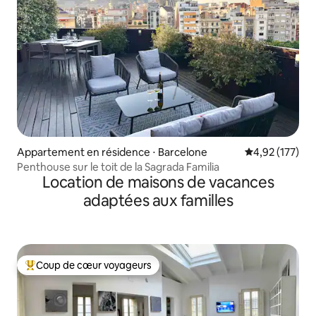
Appartement en résidence ⋅ Barcelone
Évaluation moy
4,92 (177)
Penthouse sur le toit de la Sagrada Familia
Location de maisons de vacances
adaptées aux familles
Coup de cœur voyageurs
Coups de cœur voyageurs les plus appréciés