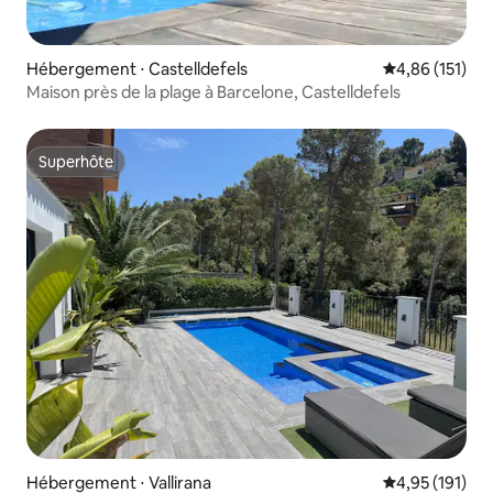
Hébergement ⋅ Castelldefels
Évaluation moy
4,86 (151)
Maison près de la plage à Barcelone, Castelldefels
Superhôte
Superhôte
Hébergement ⋅ Vallirana
Évaluation moy
4,95 (191)