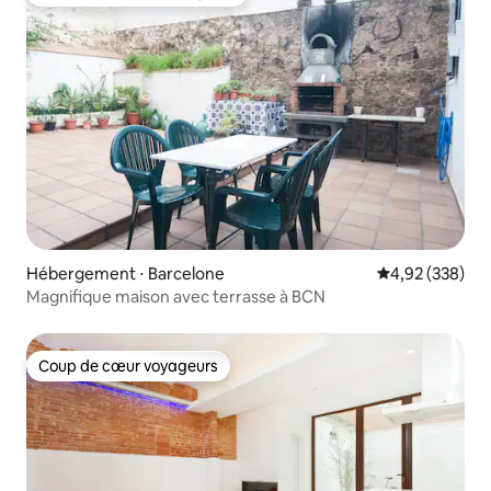
Coups de cœur voyageurs les plus appréciés
Hébergement ⋅ Barcelone
Évaluation moy
4,92 (338)
Magnifique maison avec terrasse à BCN
Coup de cœur voyageurs
Coup de cœur voyageurs