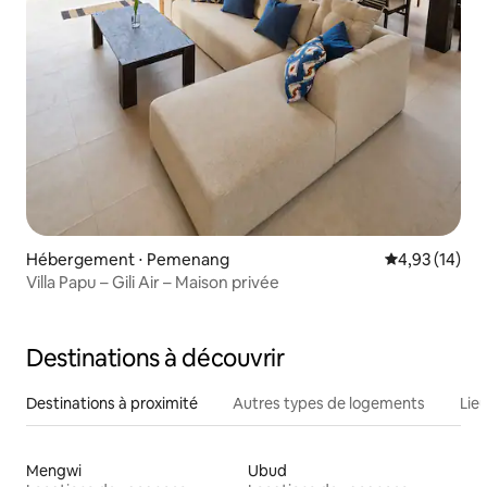
Hébergement ⋅ Pemenang
Évaluation mo
4,93 (14)
Villa Papu – Gili Air – Maison privée
Destinations à découvrir
Destinations à proximité
Autres types de logements
Lie
Mengwi
Ubud