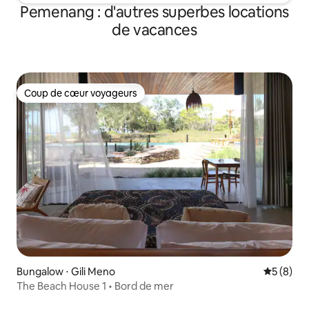
Pemenang : d'autres superbes locations
de vacances
Coup de cœur voyageurs
Coup de cœur voyageurs
Bungalow ⋅ Gili Meno
Évaluatio
5 (8)
The Beach House 1 • Bord de mer