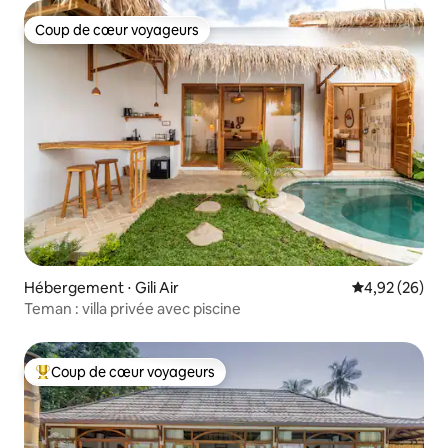
Coup de cœur voyageurs
Coup de cœur voyageurs
Hébergement ⋅ Gili Air
Évaluation mo
4,92 (26)
Teman : villa privée avec piscine
Coup de cœur voyageurs
Coups de cœur voyageurs les plus appréciés