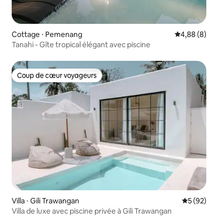
Cottage ⋅ Pemenang
Évaluation m
4,88 (8)
Tanahi - Gîte tropical élégant avec piscine
Coup de cœur voyageurs
Coup de cœur voyageurs
Villa ⋅ Gili Trawangan
Évaluation
5 (92)
Villa de luxe avec piscine privée à Gili Trawangan