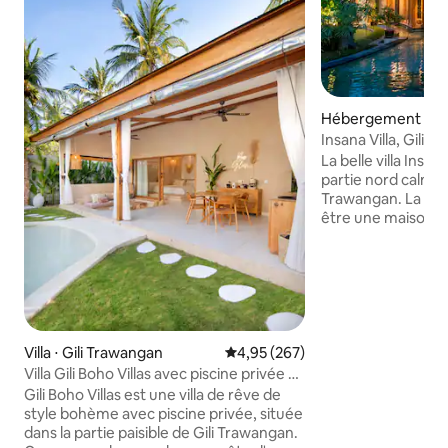
Hébergement ⋅ 
Insana Villa, Gili 
La belle villa Insan
partie nord calme e
Trawangan. La vill
être une maison lo
villa dispose de d
coucher. Chambre 
de bain attenante 
douche extérieure 
chambre junior ave
attenante de luxe.
cuisine spacieux a
Villa ⋅ Gili Trawangan
Évaluation moyenne sur la base 
4,95 (267)
toutes les pièces,
Villa Gili Boho Villas avec piscine privée à
directement dans 
Gili Trawangan
Gili Boho Villas est une villa de rêve de
avec piscine privé
style bohème avec piscine privée, située
petit déjeuner et 
dans la partie paisible de Gili Trawangan.