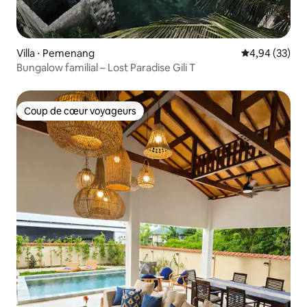
Villa ⋅ Pemenang
Évaluation mo
4,94 (33)
Bungalow familial – Lost Paradise Gili T
Coup de cœur voyageurs
Coup de cœur voyageurs