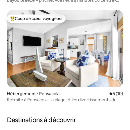
Bayou Breeze – piscine, vues et à 8 minutes du centre-
ville
Coup de cœur voyageurs
Coups de cœur voyageurs les plus appréciés
Hébergement ⋅ Pensacola
Évaluation
5 (10)
Retraite à Pensacola : la plage et les divertissements du
centre-ville vous attendent !
Destinations à découvrir