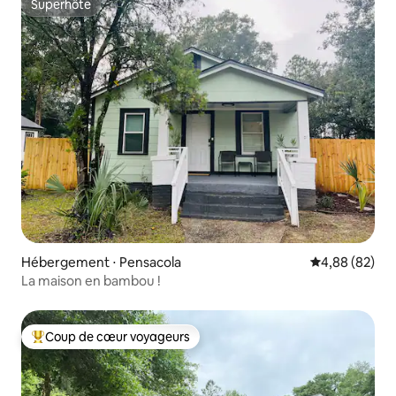
Superhôte
Superhôte
Hébergement ⋅ Pensacola
Évaluation mo
4,88 (82)
La maison en bambou !
Coup de cœur voyageurs
Coups de cœur voyageurs les plus appréciés