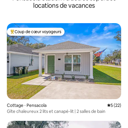
locations de vacances
Coup de cœur voyageurs
Coups de cœur voyageurs les plus appréciés
Cottage ⋅ Pensacola
Évaluation
5 (22)
Gîte chaleureux 2 lits et canapé-lit | 2 salles de bain