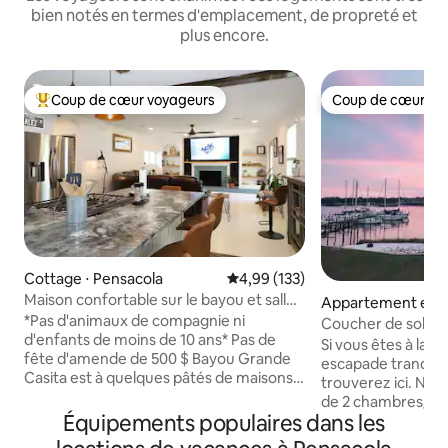
bien notés en termes d'emplacement, de propreté et
plus encore.
Coup de cœur voyageurs
Coup de cœur vo
Coups de cœur voyageurs les plus appréciés
Coup de cœur vo
Cottage ⋅ Pensacola
Évaluation moyenne sur la base 
4,99 (133)
Maison confortable sur le bayou et salle
Appartement en r
de jeux près des plages de
*Pas d'animaux de compagnie ni
⋅ Pensacola
Coucher de soleil 
NAS Downtown
d'enfants de moins de 10 ans* Pas de
NAS et du centre-v
Si vous êtes à la 
fête d'amende de 500 $ Bayou Grande
escapade tranquille
Casita est à quelques pâtés de maisons
trouverez ici. Not
de l'eau avec cuisine de chef, lits
de 2 chambres/2 sa
luxuriants et canapé, et salle de jeux
Équipements populaires dans les
comme un chalet a
avec ping-pong et fléchettes. Prenez les
un cadre de condo