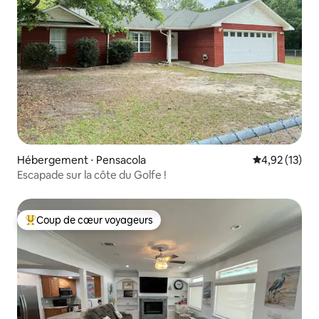
Hébergement ⋅ Pensacola
Évaluation mo
4,92 (13)
Escapade sur la côte du Golfe !
Coup de cœur voyageurs
Coups de cœur voyageurs les plus appréciés