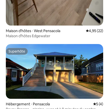
Maison d'hôtes ⋅ West Pensacola
Évaluation mo
4,95 (22)
Maison d’hôtes Edgewater
Superhôte
Superhôte
Hébergement ⋅ Pensacola
Évaluatio
5 (4)