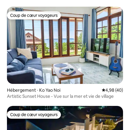
voiture
Coup de cœur voyageurs
Coup de cœur voyageurs
Hébergement ⋅ Ko Yao Noi
Évaluation mo
4,98 (40)
Artistic Sunset House - Vue sur la mer et vie de village
Coup de cœur voyageurs
Coup de cœur voyageurs