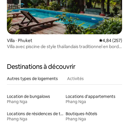
Villa ⋅ Phuket
Évaluation moy
4,84 (257)
Villa avec piscine de style thaïlandais traditionnel en bord
de mer (V7)
Destinations à découvrir
Autres types de logements
Activités
Location de bungalows
Locations d'appartements
Phang Nga
Phang Nga
Locations de résidences de tourisme
Boutiques-hôtels
Phang Nga
Phang Nga