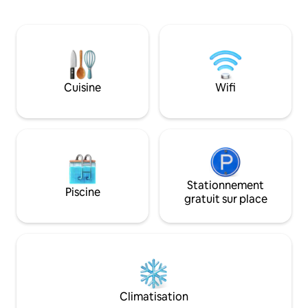
luxueuse offre un
débordement mesure 14 x 5 mètres
tous les angles, v
avec 2 salas thaïlandais de chaque côté
entouré par la beau
pour une détente en plein air et une vue
plus pittoresque de Tha
à couper le souffle. La plage de Surin est
la plage - 5-10 m à
à seulement 10 minutes à pied de la villa.
Rawai - 1 lit king s
Petit déjeuner et transferts aéroport
matelas - Chambre et cuisine
Cuisine
Wifi
aller-retour inclus.
climatisées, salon e
bain - Balcon p
Stationnement
Piscine
gratuit sur place
Climatisation