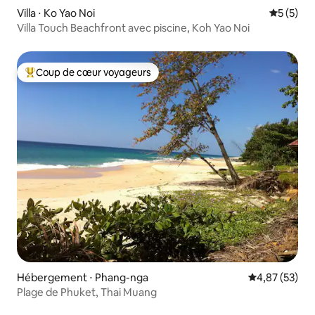
Villa ⋅ Ko Yao Noi
Évaluatio
5 (5)
Villa Touch Beachfront avec piscine, Koh Yao Noi
Coup de cœur voyageurs
Coups de cœur voyageurs les plus appréciés
Hébergement ⋅ Phang-nga
Évaluation mo
4,87 (53)
Plage de Phuket, Thai Muang