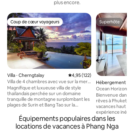
plus encore.
Coup de cœur voyageurs
Superhôte
Coup de cœur voyageurs
Superhôte
Villa ⋅ Cherngtalay
Évaluation moyenne sur la base 
4,95 (122)
Villa de 4 chambres avec vue sur la mer
Hébergement ⋅ R
sur la colline, Phuket
Magnifique et luxueuse villa de style
Ocean Horizon, v
thaïlandais perchée sur un domaine
Bienvenue dans la 
tranquille de montagne surplombant les
rêves à Phuket ! 
plages de Surin et Bang Tao sur la
vacances haut de
magnifique côte ouest de Phuket. Villa
expérience inégal
de 400 m2 intérieur, 4 chambres avec
Équipements populaires dans les
panoramique à 360
lits King Size, salles de bains privatives.
magnifique mer d'Andam
locations de vacances à Phang Nga
Entièrement meublée et décorée avec
sommet d'une falai
des pièces d'art asiatique. La piscine à