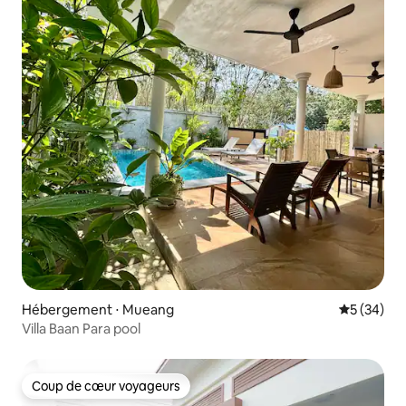
Hébergement ⋅ Mueang
Évaluation
5 (34)
Villa Baan Para pool
Coup de cœur voyageurs
Coup de cœur voyageurs