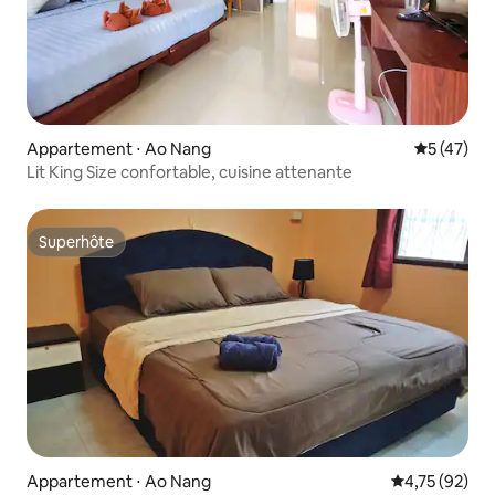
Appartement ⋅ Ao Nang
Évaluation
5 (47)
Lit King Size confortable, cuisine attenante
Superhôte
Superhôte
Appartement ⋅ Ao Nang
Évaluation mo
4,75 (92)