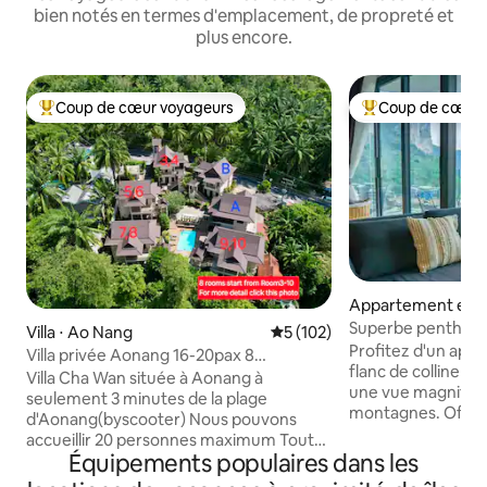
bien notés en termes d'emplacement, de propreté et
plus encore.
Coup de cœur voyageurs
Coup de cœur 
Coups de cœur voyageurs les plus appréciés
Coups de cœur vo
Appartement en r
⋅ Ao Nang
Superbe penthous
Villa ⋅ Ao Nang
Évaluation moyenne sur la ba
5 (102)
l'océan, centre d
Profitez d'un app
Villa privée Aonang 16-20pax 8
flanc de colline d
chambres Petit déjeuner gratuit
Villa Cha Wan située à Aonang à
une vue magnifique
seulement 3 minutes de la plage
montagnes. Offra
d'Aonang(byscooter) Nous pouvons
vie avec deux cha
accueillir 20 personnes maximum Toutes
bain, deux patios 
Équipements populaires dans les
les chambres sont au même endroit, à
extérieure. Le co
quelques pas seulement des autres