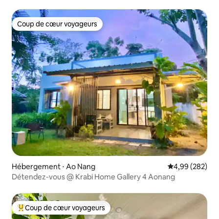
piscine privée
Coup de cœur voyageurs
Coup de cœur voyageurs
Hébergement ⋅ Ao Nang
Évaluation moy
4,99 (282)
Détendez-vous @ Krabi Home Gallery 4 Aonang
Coup de cœur voyageurs
Coups de cœur voyageurs les plus appréciés