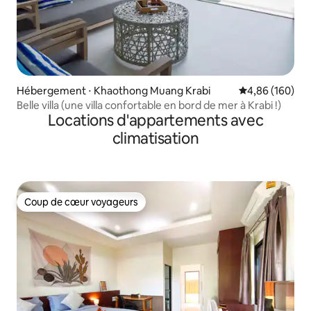
Hébergement ⋅ Khaothong Muang Krabi
Évaluation moy
4,86 (160)
Belle villa (une villa confortable en bord de mer à Krabi !)
Locations d'appartements avec
climatisation
Coup de cœur voyageurs
Coup de cœur voyageurs