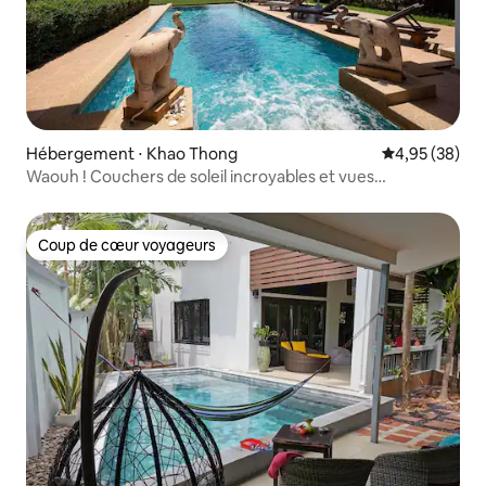
Hébergement ⋅ Khao Thong
Évaluation mo
4,95 (38)
Waouh ! Couchers de soleil incroyables et vues
imprenables sur la mer !
Coup de cœur voyageurs
Coup de cœur voyageurs