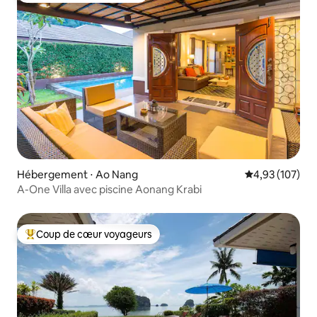
Hébergement ⋅ Ao Nang
Évaluation moy
4,93 (107)
A-One Villa avec piscine Aonang Krabi
Coup de cœur voyageurs
Coups de cœur voyageurs les plus appréciés