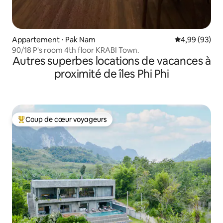
Appartement ⋅ Pak Nam
Évaluation mo
4,99 (93)
90/18 P's room 4th floor KRABI Town.
Autres superbes locations de vacances à
proximité de îles Phi Phi
Coup de cœur voyageurs
Coups de cœur voyageurs les plus appréciés