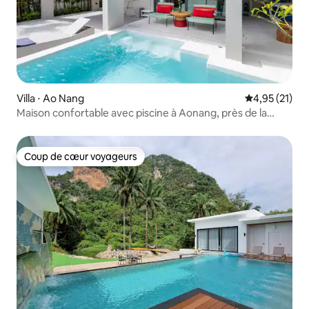
Villa ⋅ Ao Nang
Évaluation mo
4,95 (21)
Maison confortable avec piscine à Aonang, près de la
plage d'Ao Nang
Coup de cœur voyageurs
Coup de cœur voyageurs