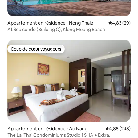
Appartement en résidence ⋅ Nong Thale
Évaluation mo
4,83 (29)
At Sea condo (Building C), Klong Muang Beach
Coup de cœur voyageurs
Coup de cœur voyageurs
Appartement en résidence ⋅ Ao Nang
Évaluation moy
4,88 (248)
The Lai Thai Condominiums Studio 1 SHA + Extra.