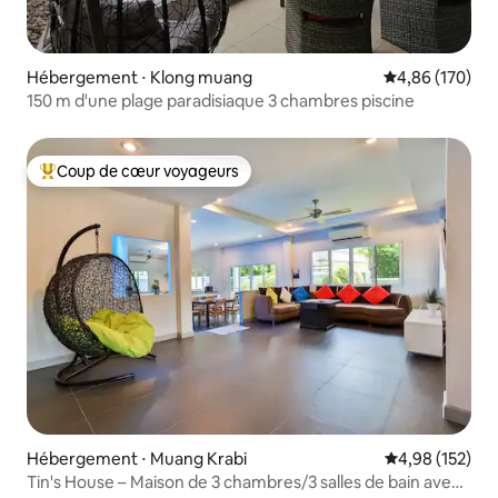
Hébergement ⋅ Klong muang
Évaluation moy
4,86 (170)
150 m d'une plage paradisiaque 3 chambres piscine
Coup de cœur voyageurs
Coups de cœur voyageurs les plus appréciés
Hébergement ⋅ Muang Krabi
Évaluation moy
4,98 (152)
Tin's House – Maison de 3 chambres/3 salles de bain avec