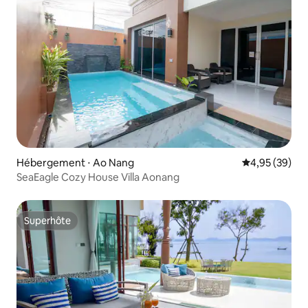
Hébergement ⋅ Ao Nang
Évaluation mo
4,95 (39)
SeaEagle Cozy House Villa Aonang
Superhôte
Superhôte