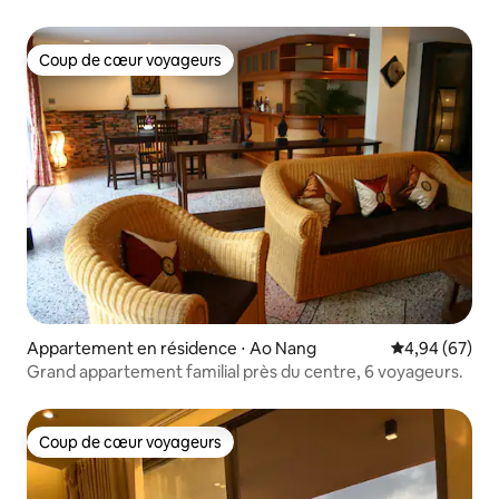
Coup de cœur voyageurs
Coup de cœur voyageurs
Appartement en résidence ⋅ Ao Nang
Évaluation mo
4,94 (67)
Grand appartement familial près du centre, 6 voyageurs.
Coup de cœur voyageurs
Coup de cœur voyageurs