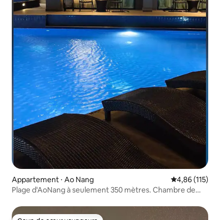
Appartement ⋅ Ao Nang
Évaluation moy
4,86 (115)
Plage d'AoNang à seulement 350 mètres. Chambre de
luxe