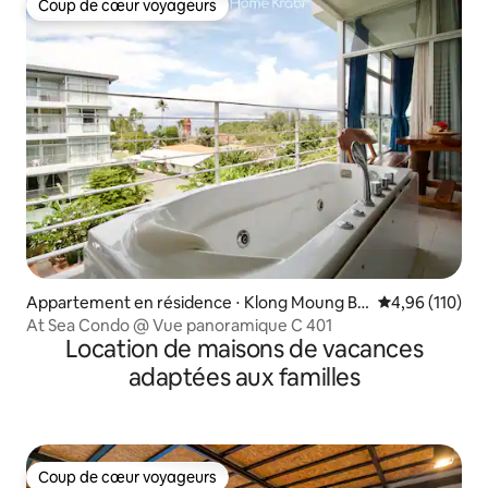
Coup de cœur voyageurs
Coup de cœur voyageurs
Appartement en résidence ⋅ Klong Moung Be
Évaluation moy
4,96 (110)
ach
At Sea Condo @ Vue panoramique C 401
Location de maisons de vacances
adaptées aux familles
Coup de cœur voyageurs
Coup de cœur voyageurs