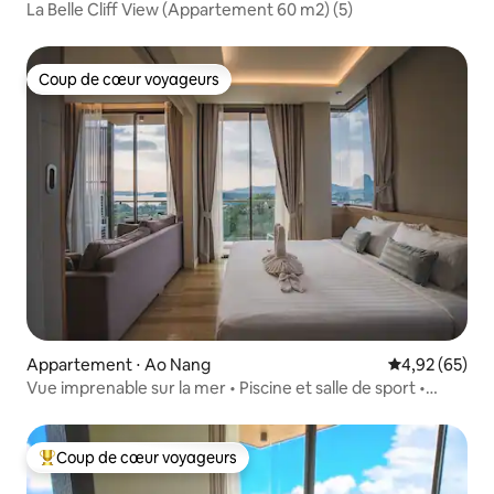
La Belle Cliff View (Appartement 60 m2) (5)
Coup de cœur voyageurs
Coup de cœur voyageurs
Appartement ⋅ Ao Nang
Évaluation mo
4,92 (65)
Vue imprenable sur la mer • Piscine et salle de sport •
Plage à 5 min
Coup de cœur voyageurs
Coups de cœur voyageurs les plus appréciés