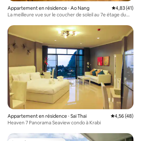
Appartement en résidence ⋅ Ao Nang
Évaluation mo
4,83 (41)
La meilleure vue sur le coucher de soleil au 7e étage du
Rocco Aonang
Appartement en résidence ⋅ Sai Thai
Évaluation mo
4,56 (48)
Heaven 7 Panorama Seaview condo à Krabi