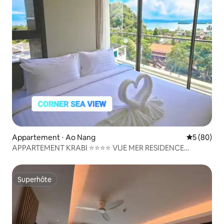
Appartement ⋅ Ao Nang
Évaluation
5 (80)
APPARTEMENT KRABI ⭐⭐⭐⭐ VUE MER RESIDENCE
HÔTELIERE
Superhôte
Superhôte