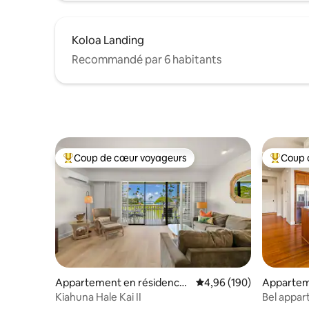
Koloa Landing
Recommandé par 6 habitants
Coup de cœur voyageurs
Coup 
Coups de cœur voyageurs les plus appréciés
Coups de
Appartement en résidence
Évaluation moyenne sur 
4,96 (190)
Appartem
⋅ Koloa
⋅ Koloa
Kiahuna Hale Kai II
Bel appar