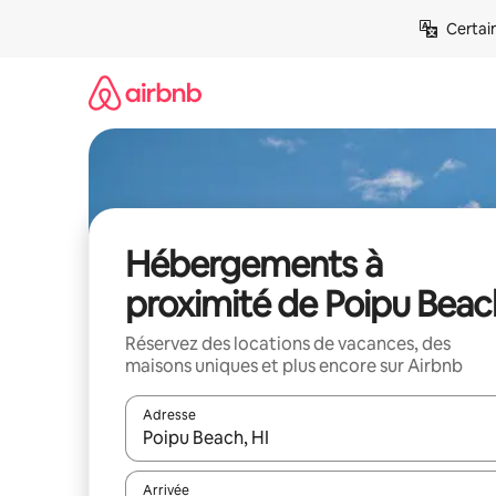
Aller
Certai
directement
au
contenu
Hébergements à
proximité de Poipu Beac
Réservez des locations de vacances, des
maisons uniques et plus encore sur Airbnb
Adresse
Lorsque les résultats s'affichent, utilisez les flèc
Arrivée