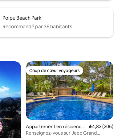
Poipu Beach Park
Recommandé par 36 habitants
Coup de cœur voyageurs
Coup de cœur voyageurs
taires : 4,99 sur 5
Appartement en résidence
Évaluation moyenne sur
4,83 (206)
⋅ Koloa
Renseignez-vous sur Jeep Grand