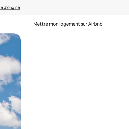
ue d'origine
Mettre mon logement sur Airbnb
sant glisser.