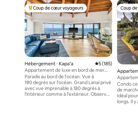
Coup de cœur voyageurs
Coup de
Coups de cœur voyageurs les plus appréciés
Coup de
Hébergement ⋅ Kapaʻa
Évaluation moyenne 
5 (185)
Appartement de luxe en bord de mer
Appartem
avec vue panoramique et climatisation
Paradis au bord de l'océan. Vue à
Koloa
Appartem
180 degrés sur l'océan. Grand Lanai privé
l'eau à Po
Condo cen
avec vue imprenable à 180 degrés à
de marche
l'intérieur comme à l'extérieur. Observez
Idéal pour
les dauphins, les baleines, les tortues, les
longs. Il y
arcs-en-ciel et les levers de soleil
tout simp
incroyables. À quelques pas de la plage
produits 
et situé au centre sur la célèbre Coconut
pour prof
Coast et à quelques pas de la plage de
charmant 
Lae Nani. Chaises de plage et
offre une
équipement inclus. Magnifiquement
sur la po