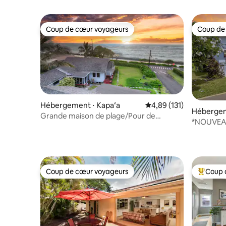
Coup de cœur voyageurs
Coup de
Coup de cœur voyageurs
Coup de
Hébergement ⋅ Kapaʻa
Évaluation moyenne sur
4,89 (131)
Hébergem
Grande maison de plage/Pour de
*NOUVEAU
merveilleuses vacances en famille !
Retreat|P
Coup de cœur voyageurs
Coup 
Coup de cœur voyageurs
Coups de