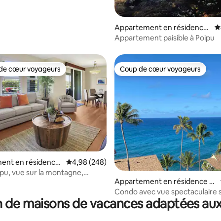
ion
Appartement en résidence
É
⋅ Koloa
Appartement paisible à Poipu
de cœur voyageurs
Coup de cœur voyageurs
 cœur voyageurs les plus appréciés
Coup de cœur voyageurs
 la base de 120 commentaires : 4,93 sur 5
ent en résidence
Évaluation moyenne sur la base de 248 commen
4,98 (248)
pu, vue sur la montagne,
Appartement en résidence ⋅
la plage, climatisation
Koloa
Condo avec vue spectaculaire 
 de maisons de vacances adaptées aux
l'océan et climatisation à Poipu