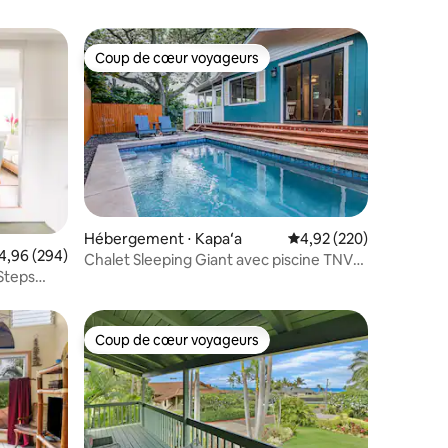
Coup de cœur voyageurs
lus appréciés
Coup de cœur voyageurs
ntaires : 4,93 sur 5
Hébergement ⋅ Kapaʻa
Évaluation moyenne sur
4,92 (220)
valuation moyenne sur la base de 294 commentaires : 4,96 sur 5
4,96 (294)
Chalet Sleeping Giant avec piscine TNVC
Steps
1244
Coup de cœur voyageurs
Coup de cœur voyageurs