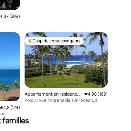
Cherokee. Climatisation dans la
chambre !
valuation moyenne sur la base de 209 commentaires : 4,87 sur 5
4,87 (209)
Coup de cœur voyageurs
Coups de cœur voyageurs les plus appréciés
Appartement en résidence
Évaluation moyenne sur
4,98 (169)
taires : 4,98 sur 5
⋅ Koloa
Poipu : vue imprenable sur l'océan, à
quelques pas de la plage !
Évaluation moyenne sur la base de 174 commentaires : 4,8 sur 5
4,8 (174)
sur
 familles
 Beach