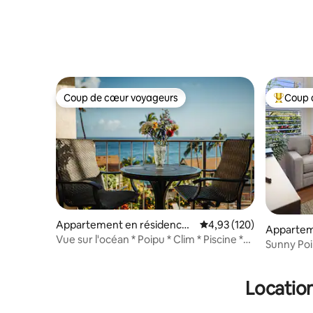
climatisat
Coup de cœur voyageurs
Coup 
Coup de cœur voyageurs
Coups de
Appartement en résidence ⋅
Évaluation moyenne sur
4,93 (120)
Appartem
Poipu
Vue sur l'océan * Poipu * Clim * Piscine *
⋅ Koloa
Sunny Poi
W/D * Amusant
proche de 
Location