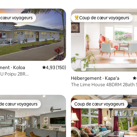
 cœur voyageurs
Coup de cœur voyageurs
 cœur voyageurs
Coups de cœur voyageurs les p
 la base de 131 commentaires : 4,89 sur 5
ent ⋅ Koloa
Évaluation moyenne sur la base de 150 comme
4,93 (150)
 Poipu 2BR
Hébergement ⋅ Kapaʻa
É
iscine|AC & Club de sport
The Lime House 4BDRM 2Bath 
from the Beach !
de cœur voyageurs
Coup de cœur voyageurs
 cœur voyageurs les plus appréciés
Coup de cœur voyageurs