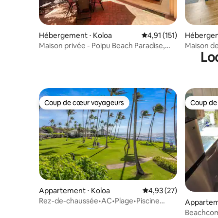
Hébergement ⋅ Koloa
Évaluation moyenne sur
4,91 (151)
Hébergem
Maison privée - Poipu Beach Paradise,
Maison de
Lo
6 couchages
climatisat
Coup de cœur voyageurs
Coup de
Coup de cœur voyageurs
Coup de
Appartement ⋅ Koloa
Évaluation moyenne su
4,93 (27)
Rez-de-chaussée•AC•Plage•Piscine
Appartem
#304
Beachcombe