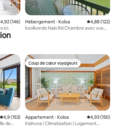
taires : 4,94 sur 5
valuation moyenne sur la base de 146 commentaires : 4,92 sur 5
4,92 (146)
Hébergement ⋅ Koloa
Évaluation moyenne sur
4,88 (122)
 ici.
koolkondo Nalo Rd Chambre avec vue
ion
sur l'océan
Coup de cœur voyageurs
Coup de cœur voyageurs
Évaluation moyenne sur la base de 153 commentaires : 4,9 sur 5
4,9 (153)
Appartement ⋅ Koloa
Évaluation moyenne sur
4,93 (150)
le de
Kiahuna | Climatisation | Logement
ntaires : 4,79 sur 5
d'angle au rez-de-chaussée | Oasis