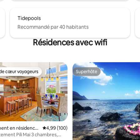
Tidepools
Recommandé par 40 habitants
Résidences avec wifi
de cœur voyageurs
Superhôte
 cœur voyageurs les plus appréciés
Superhôte
la base de 190 commentaires : 4,96 sur 5
ent en résidence
Évaluation moyenne sur la base de 100 commen
4,99 (100)
tement Pili Mai 3 chambres,