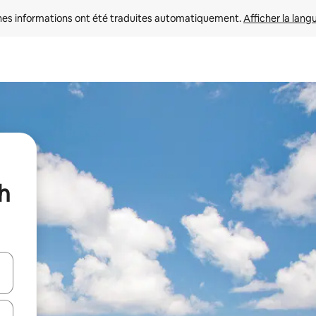
nes informations ont été traduites automatiquement. 
Afficher la lang
h
hes vers le haut et vers le bas pour les parcourir ou en appuyant et en fai