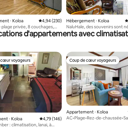
 la base de 151 commentaires : 4,91 sur 5
ent ⋅ Koloa
Évaluation moyenne sur la base de 230 commen
4,94 (230)
Hébergement ⋅ Koloa
É
 plage privée, 8 couchages,
NaluHale, des souvenirs sont nés
cations d'appartements avec climatisat
ion, salle de jeux
 cœur voyageurs
Coup de cœur voyageurs
 cœur voyageurs
Coup de cœur voyageurs
r la base de 27 commentaires : 4,93 sur 5
Appartement ⋅ Koloa
AC•Plage•Rez-de-chaussée•Sal
ent ⋅ Koloa
Évaluation moyenne sur la base de 146 comme
4,79 (146)
sport•Piscine-Kiahuna
r : climatisation, lanai, à