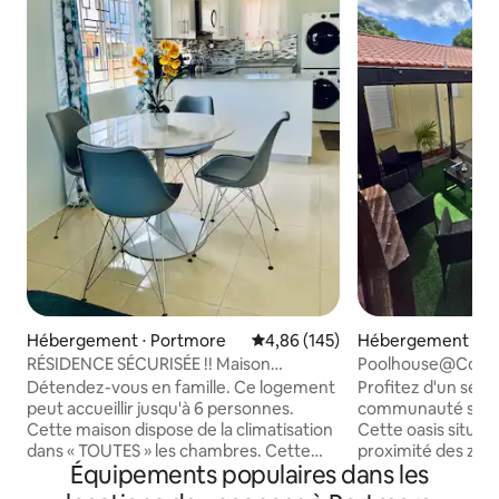
Hébergement ⋅ Portmore
Évaluation moyenne sur la base 
4,86 (145)
Hébergement ⋅ P
RÉSIDENCE SÉCURISÉE !! Maison
Poolhouse@Country
2 CH/1 SALLE DE BAIN
| Fermé
Détendez-vous en famille. Ce logement
Profitez d'un séjo
Portmore/Jamaïque !
peut accueillir jusqu'à 6 personnes.
communauté sécur
Cette maison dispose de la climatisation
Cette oasis située
dans « TOUTES » les chambres. Cette
proximité des zon
Équipements populaires dans les
maison comprend également un lave-
et de shopping de
linge et un sèche-linge, une connexion
seulement 3 minut