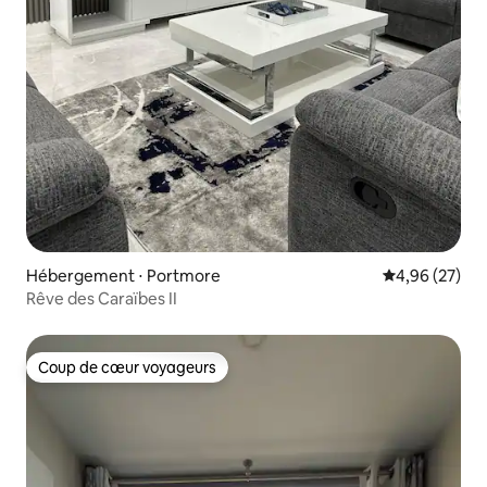
Hébergement ⋅ Portmore
Évaluation mo
4,96 (27)
Rêve des Caraïbes II
Coup de cœur voyageurs
Coup de cœur voyageurs