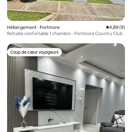
Hébergement ⋅ Portmore
Évaluation m
4,89 (9)
Retraite confortable 1 chambre - Portmore Country Club
Coup de cœur voyageurs
Coup de cœur voyageurs