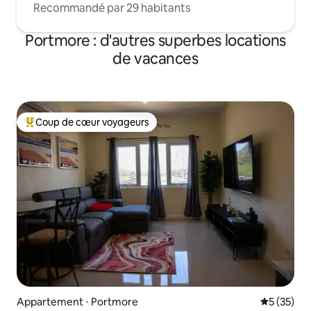
Recommandé par 29 habitants
Portmore : d'autres superbes locations
de vacances
Coup de cœur voyageurs
Coups de cœur voyageurs les plus appréciés
Appartement ⋅ Portmore
Évaluation
5 (35)