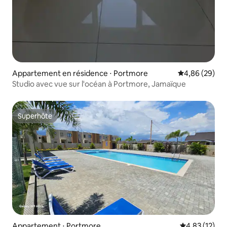
Appartement en résidence ⋅ Portmore
Évaluation mo
4,86 (29)
Studio avec vue sur l'océan à Portmore, Jamaïque
Superhôte
Superhôte
Appartement ⋅ Portmore
Évaluation mo
4,83 (12)