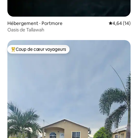
Hébergement ⋅ Portmore
Évaluation mo
4,64 (14)
Oasis de Tallawah
Coup de cœur voyageurs
Coups de cœur voyageurs les plus appréciés