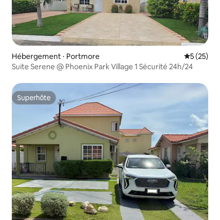
Hébergement ⋅ Portmore
Évaluation
5 (25)
Suite Serene @ Phoenix Park Village 1 Sécurité 24h/24
Superhôte
Superhôte