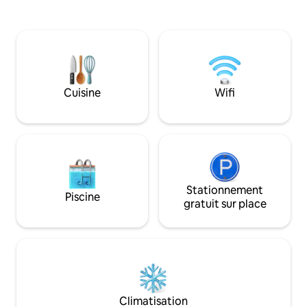
personnes. Rez de
d’entrée avec la t
pièce comprenant 
cuisine équipée : fo
congélateur, grill
(Dolce Gusto ). D
chambre +salle de 
Cuisine
Wifi
Stationnement
Piscine
gratuit sur place
Climatisation