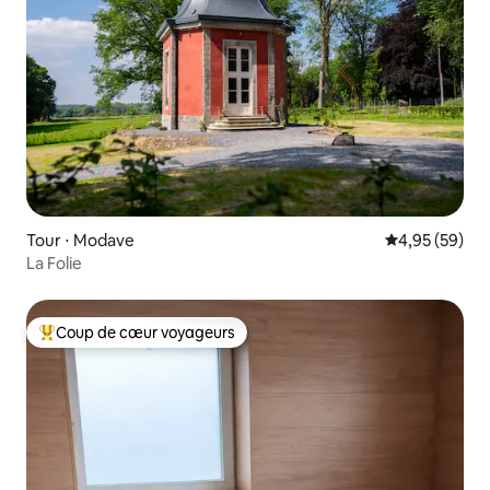
Tour ⋅ Modave
Évaluation mo
4,95 (59)
La Folie
Coup de cœur voyageurs
Coups de cœur voyageurs les plus appréciés