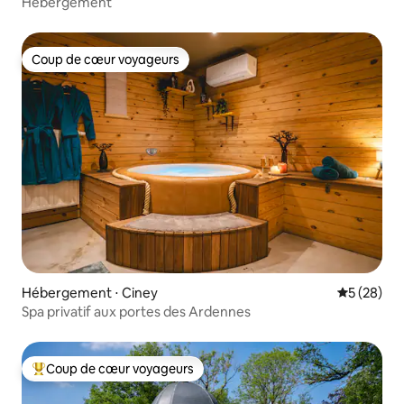
Hébergement
Coup de cœur voyageurs
Coup de cœur voyageurs
Hébergement ⋅ Ciney
Évaluation
5 (28)
Spa privatif aux portes des Ardennes
Coup de cœur voyageurs
Coups de cœur voyageurs les plus appréciés