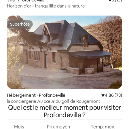
Horizon d'or - tranquillité dans la nature
Superhôte
Superhôte
Hébergement ⋅ Profondeville
Évaluation mo
4,86 (73)
la conciergerie Au cœur du golf de Rougemont
Quel est le meilleur moment pour visiter
Profondeville ?
Mois
Prix moyen
Temp. moy.