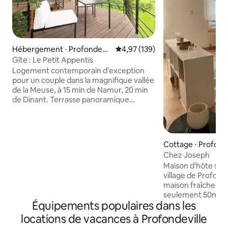
Hébergement ⋅ Profondevill
Évaluation moyenne sur la base 
4,97 (139)
e
Gîte : Le Petit Appentis
Logement contemporain d'exception
pour un couple dans la magnifique vallée
de la Meuse, à 15 min de Namur, 20 min
de Dinant. Terrasse panoramique
suspendue, vue à couper le souffle ! Le
calme et la quiétude en pleine nature.
Cuisine full équipée (four, taque
induction, frigo, lave-vaisselle, cave à
Cottage ⋅ Profonde
vins, vaisselle, machine Nespresso, grille
Chez Joseph
pains, bouilloire) Ambiance cosy, petit
Maison d'hôte situ
salon, insert gaz double face. Lit king
village de Profond
size. Sdb avec douche à l'italienne. Totale
maison fraîchemen
intimité ! Logement non fumeur.
seulement 50m de la 
Équipements populaires dans les
située entre Namu
idéal pour découvri
locations de vacances à Profondeville
Meuse. Maison idé