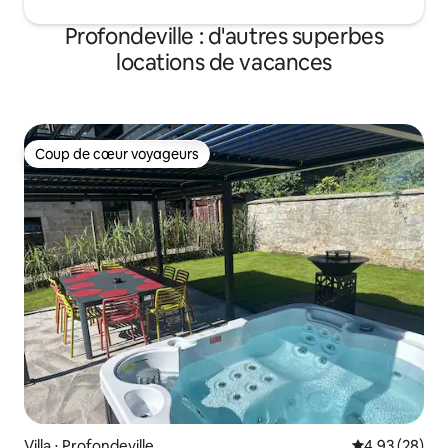
Profondeville : d'autres superbes
locations de vacances
Coup de cœur voyageurs
Coup de cœur voyageurs
Villa ⋅ Profondeville
Évaluation mo
4,93 (28)