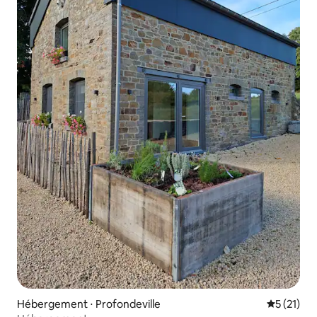
Hébergement ⋅ Profondeville
Évaluation
5 (21)