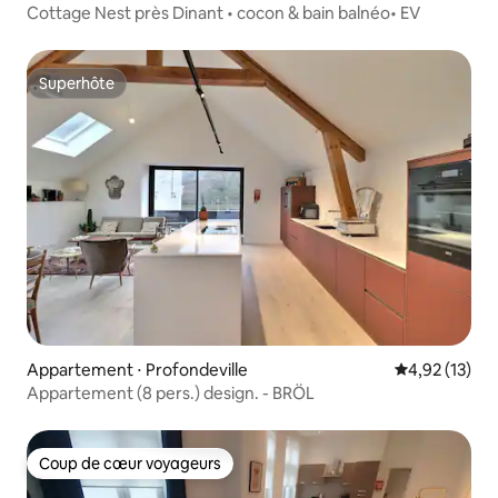
Cottage Nest près Dinant • cocon & bain balnéo• EV
Superhôte
Superhôte
Appartement ⋅ Profondeville
Évaluation mo
4,92 (13)
Appartement (8 pers.) design. - BRÖL
Coup de cœur voyageurs
Coup de cœur voyageurs