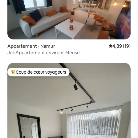
Appartement ⋅ Namur
Évaluation mo
4,89 (19)
Joli Appartement environs Meuse
Coup de cœur voyageurs
Coups de cœur voyageurs les plus appréciés