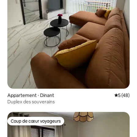
Appartement ⋅ Dinant
Évaluation
5 (48)
Duplex des souverains
Coup de cœur voyageurs
Coup de cœur voyageurs