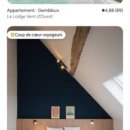
Appartement ⋅ Gembloux
Évaluation mo
4,88 (89)
Le Lodge Vent d’Ouest
Coup de cœur voyageurs
Coups de cœur voyageurs les plus appréciés