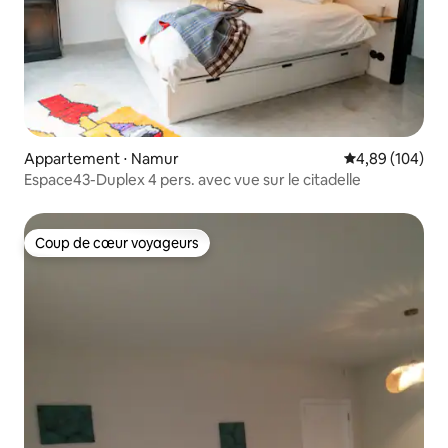
Appartement ⋅ Namur
Évaluation moy
4,89 (104)
Espace43-Duplex 4 pers. avec vue sur le citadelle
Coup de cœur voyageurs
Coup de cœur voyageurs