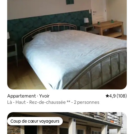
Appartement ⋅ Yvoir
Évaluation mo
4,9 (108)
Là - Haut - Rez-de-chaussée ** - 2 personnes
Coup de cœur voyageurs
Coup de cœur voyageurs