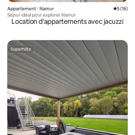
Appartement ⋅ Namur
Évaluation
5 (16)
Séjour idéal pour explorer Namur
Location d'appartements avec jacuzzi
Superhôte
Superhôte