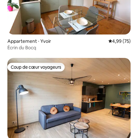
Appartement ⋅ Yvoir
Évaluation mo
4,99 (75)
Écrin du Bocq
Coup de cœur voyageurs
Coup de cœur voyageurs