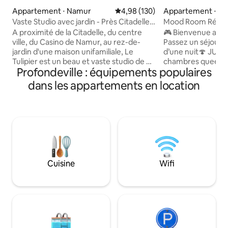
Appartement ⋅ Namur
Évaluation moyenne sur la base 
4,98 (130)
Appartement ⋅ Co
Vaste Studio avec jardin - Près Citadelle
Mood Room Rétr
& centre
Jeux d'arcade・S
A proximité de la Citadelle, du centre
🎮 Bienvenue au C
ville, du Casino de Namur, au rez-de-
Passez un séjour i
jardin d'une maison unifamiliale, Le
d’une nuit🍄 JUSQU’À 6 PERS. • 2
Tulipier est un beau et vaste studio de 80
chambres queen siz
Profondeville : équipements populaires
m2 qui offre une vue relaxante sur un
Sauna & balnéo po
spacieux jardin dont vous pourrez
• Billard, Nintendo
dans les appartements en location
profiter grâce à une terrasse et un salon
d’arcade gratuits 
d'extérieur privé. Il est équipé d'un
chiller façon game
parking privé, une cuisine, salle d'eau
pour des soirées é
avec bain et douche, hall d'entrée avec
inspirée du monde
wc séparé, coin salon, coin repas, un lit
garantie ! • Parkin
king size et un divan lit. Il peut acceuillir 2
accès autonome → Des soirées de
à 3 personnes/enfants.
nostalgie assurées… Réservez
maintenant !!!
Cuisine
Wifi