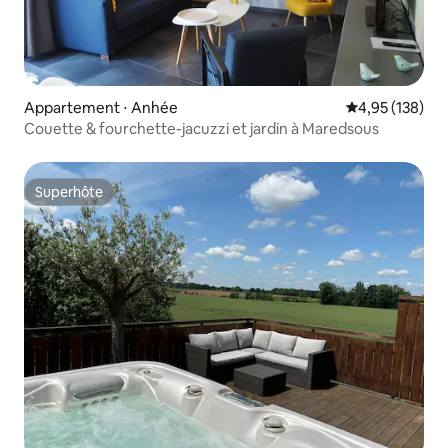
Appartement ⋅ Anhée
Évaluation moy
4,95 (138)
Couette & fourchette-jacuzzi et jardin à Maredsous
Superhôte
Superhôte