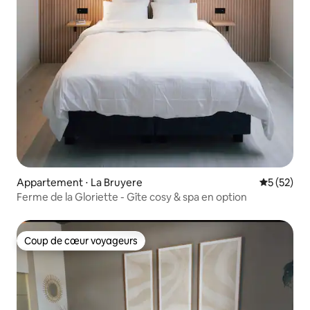
Appartement ⋅ La Bruyere
Évaluation
5 (52)
Ferme de la Gloriette - Gîte cosy & spa en option
Coup de cœur voyageurs
Coup de cœur voyageurs