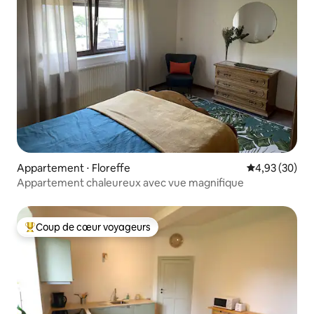
Appartement ⋅ Floreffe
Évaluation mo
4,93 (30)
Appartement chaleureux avec vue magnifique
Coup de cœur voyageurs
Coups de cœur voyageurs les plus appréciés