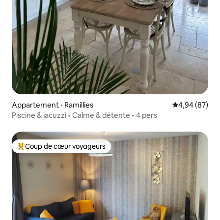
Appartement ⋅ Ramillies
Évaluation mo
4,94 (87)
Piscine & jacuzzi • Calme & détente • 4 pers
Coup de cœur voyageurs
Coups de cœur voyageurs les plus appréciés