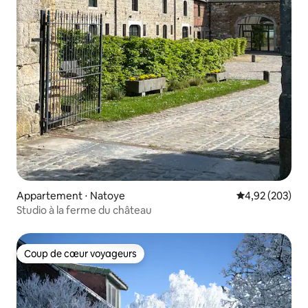
Appartement ⋅ Natoye
Évaluation moy
4,92 (203)
Studio à la ferme du château
Coup de cœur voyageurs
Coup de cœur voyageurs