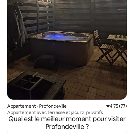
Appartement ⋅ Profondeville
Évaluation mo
4,75 (77)
Appartement avec terrasse et jacuzzi privatifs
Quel est le meilleur moment pour visiter
Profondeville ?