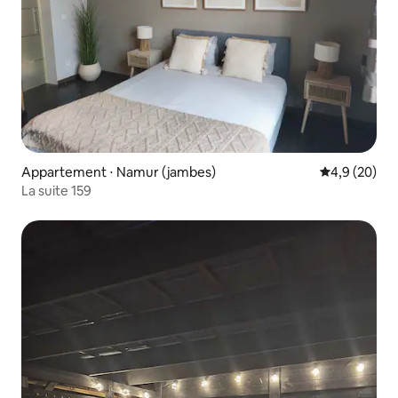
Appartement ⋅ Namur (jambes)
Évaluation m
4,9 (20)
La suite 159