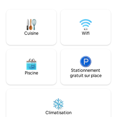
espace détente et vue Grande cuisine
Explorez les cafés,
entièrement équipée Salle de bain
sites historiques à
complète privée avec cabine de douche,
une courte prome
bidet et toilettes Chambre avec vue
pour des excursio
Nous sommes dans la zone la plus
promenades en bo
fournie du centre avec des bars, des
votre séjour main
restaurants, des magasins,
Cuisine
Wifi
dolce vita à Ancôn
supermarchés, etc. À quelques minutes
de Numana, Sirolo et Portonovo.
Stationnement
Piscine
gratuit sur place
Climatisation