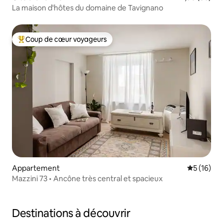
La maison d'hôtes du domaine de Tavignano
Coup de cœur voyageurs
Coups de cœur voyageurs les plus appréciés
Appartement
Évaluation
5 (16)
Mazzini 73 • Ancône très central et spacieux
Destinations à découvrir