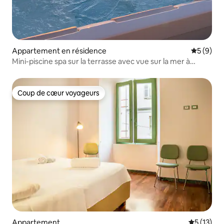
Appartement en résidence
Évaluatio
5 (9)
Mini-piscine spa sur la terrasse avec vue sur la mer à
Numana
Coup de cœur voyageurs
Coup de cœur voyageurs
Appartement
Évaluation
5 (13)