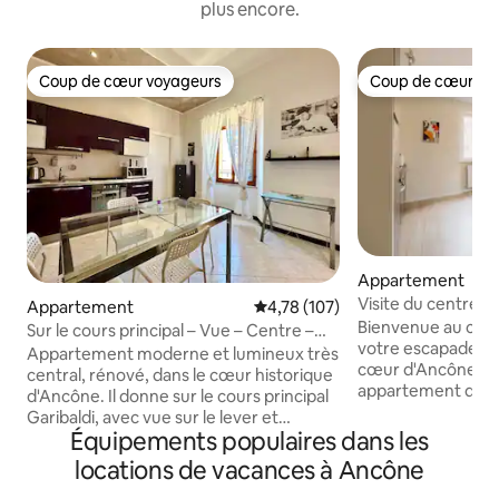
plus encore.
Coup de cœur voyageurs
Coup de cœur vo
Coup de cœur voyageurs
Coup de cœur vo
Appartement
Visite du centre-vi
Appartement
Évaluation moyenne sur la base 
4,78 (107)
Bienvenue au centr
Sur le cours principal – Vue – Centre –
votre escapade ita
Port – Plages
Appartement moderne et lumineux très
cœur d'Ancône ! 
central, rénové, dans le cœur historique
appartement de d
d'Ancône. Il donne sur le cours principal
à seulement 100 m
Garibaldi, avec vue sur le lever et
l'avenue et du por
Équipements populaires dans les
coucher de soleil à couper le souffle, en
spacieux, une cui
mélangeant mer, architecture et
locations de vacances à Ancône
équipée et deux 
histoire. Composé de : Entrée avec
confortables, il est