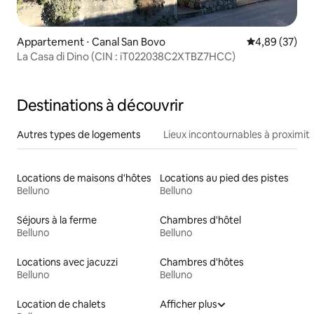
Appartement ⋅ Canal San Bovo
Évaluation mo
4,89 (37)
La Casa di Dino (CIN : iT022038C2XTBZ7HCC)
Destinations à découvrir
Autres types de logements
Lieux incontournables à proximit
Locations de maisons d'hôtes
Locations au pied des pistes
Belluno
Belluno
Séjours à la ferme
Chambres d'hôtel
Belluno
Belluno
Locations avec jacuzzi
Chambres d'hôtes
Belluno
Belluno
Location de chalets
Afficher plus