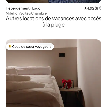
Hébergement ⋅ Lago
Évaluation mo
4,92 (87)
Millefiori Suite&Chambre
Autres locations de vacances avec accès
à la plage
Coup de cœur voyageurs
Coups de cœur voyageurs les plus appréciés