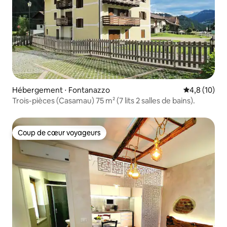
Hébergement ⋅ Fontanazzo
Évaluation m
4,8 (10)
Trois-pièces (Casamau) 75 m² (7 lits 2 salles de bains).
Coup de cœur voyageurs
Coup de cœur voyageurs