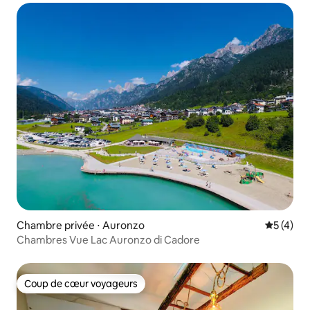
Chambre privée ⋅ Auronzo
Évaluatio
5 (4)
Chambres Vue Lac Auronzo di Cadore
Coup de cœur voyageurs
Coup de cœur voyageurs