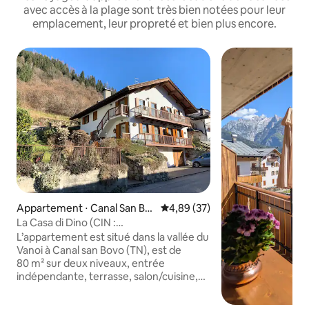
avec accès à la plage sont très bien notées pour leur
emplacement, leur propreté et bien plus encore.
Appartement ⋅ Canal San Bo
Évaluation moyenne sur la base
4,89 (37)
vo
La Casa di Dino (CIN :
iT022038C2XTBZ7HCC)
L’appartement est situé dans la vallée du
Vanoi à Canal san Bovo (TN), est de
80 m² sur deux niveaux, entrée
indépendante, terrasse, salon/cuisine,
deux chambres doubles et salle de bain
avec douche, il y a une troisième