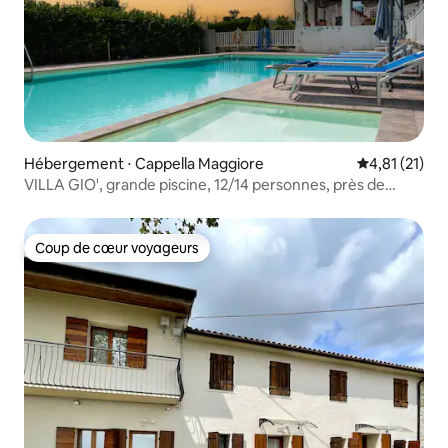
Hébergement ⋅ Cappella Maggiore
Évaluation mo
4,81 (21)
VILLA GIO', grande piscine, 12/14 personnes, près de
Venise
Coup de cœur voyageurs
Coup de cœur voyageurs