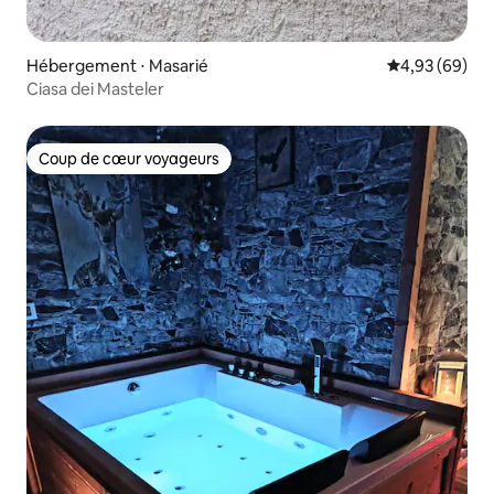
Hébergement ⋅ Masarié
Évaluation mo
4,93 (69)
Ciasa dei Masteler
Coup de cœur voyageurs
Coup de cœur voyageurs