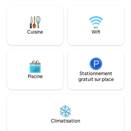
patrimoine UNESCO, 20
la Casa dei Moch (
d'Asolo/Maser/Possagno/Ville Venete ;
adjacente), mais 
une heure de Venise et des Dolomites.
deux de profiter d'
Pendant des années, j’ai été le seul
jacuzzi chauffé (ut
habitant, aujourd’hui nous sommes 6,
et l'espace barbec
romantiquement entouré de verdure,
partagés avec les c
Cuisine
Wifi
relaxant, pour se retrouver entre nature
Moch.
beauté œnogastronomie excursions.
Stationnement
Piscine
gratuit sur place
Climatisation