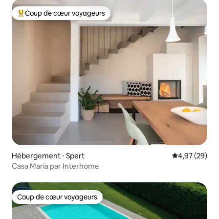
Coup de cœur voyageurs
Coups de cœur voyageurs les plus appréciés
Hébergement ⋅ Spert
Évaluation mo
4,97 (29)
Casa Maria par Interhome
Coup de cœur voyageurs
Coup de cœur voyageurs