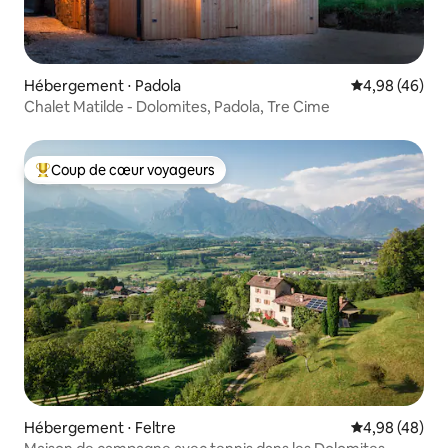
Hébergement ⋅ Padola
Évaluation mo
4,98 (46)
Chalet Matilde - Dolomites, Padola, Tre Cime
Coup de cœur voyageurs
Coups de cœur voyageurs les plus appréciés
Hébergement ⋅ Feltre
Évaluation mo
4,98 (48)