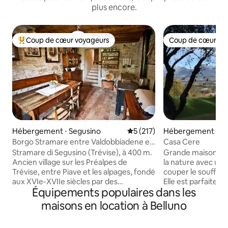
plus encore.
Coup de cœur voyageurs
Coup de cœur vo
Coups de cœur voyageurs les plus appréciés
Coup de cœur vo
Hébergement ⋅ Segusino
Évaluation moyenne sur la ba
5 (217)
Hébergement ⋅ L
Borgo Stramare entre Valdobbiadene et
Casa Cere
Segusino
Stramare di Segusino (Trévise), à 400 m.
Grande maison ind
Ancien village sur les Préalpes de
la nature avec un
Trévise, entre Piave et les alpages, fondé
couper le souffle su
aux XVIe-XVIIe siècles par des
Elle est parfaite p
Équipements populaires dans les
charbonniers istriens attirés par les eaux
recherchent des v
et le bois. Au centre de nombreuses
pour ceux qui aim
maisons en location à Belluno
possibilités : 10 min de
les excursions. Le 
Valdobbiadene/collines prosecco
partiellement part