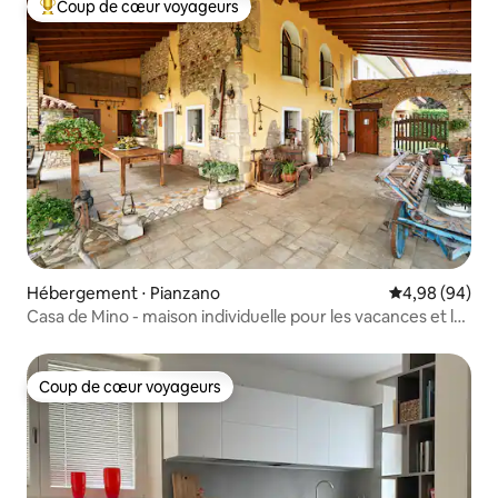
Coup de cœur voyageurs
Coups de cœur voyageurs les plus appréciés
Hébergement ⋅ Pianzano
Évaluation mo
4,98 (94)
Casa de Mino - maison individuelle pour les vacances et le
travail
Coup de cœur voyageurs
Coup de cœur voyageurs