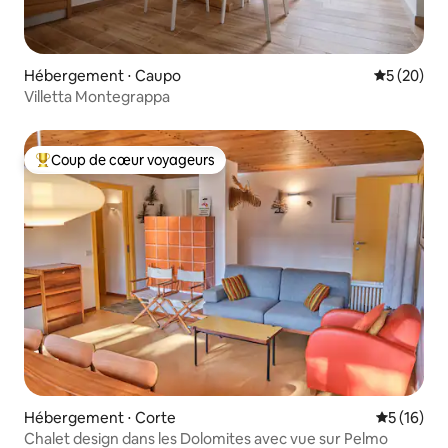
Hébergement ⋅ Caupo
Évaluation
5 (20)
Villetta Montegrappa
Coup de cœur voyageurs
Coups de cœur voyageurs les plus appréciés
Hébergement ⋅ Corte
Évaluation
5 (16)
Chalet design dans les Dolomites avec vue sur Pelmo