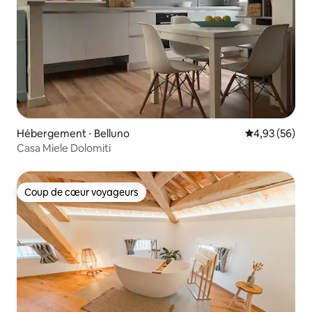
Hébergement ⋅ Belluno
Évaluation mo
4,93 (56)
Casa Miele Dolomiti
Coup de cœur voyageurs
Coup de cœur voyageurs