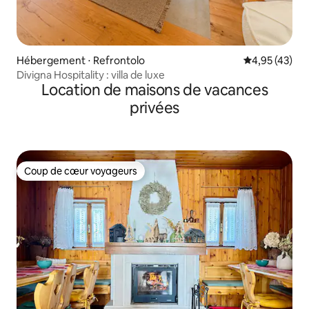
Hébergement ⋅ Refrontolo
Évaluation mo
4,95 (43)
Divigna Hospitality : villa de luxe
Location de maisons de vacances
privées
Coup de cœur voyageurs
Coup de cœur voyageurs