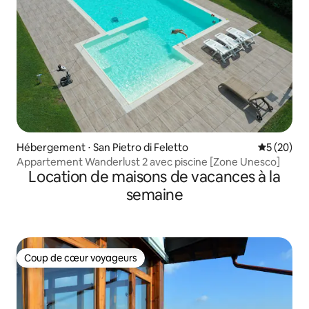
Hébergement ⋅ San Pietro di Feletto
Évaluation
5 (20)
Appartement Wanderlust 2 avec piscine [Zone Unesco]
Location de maisons de vacances à la
semaine
Coup de cœur voyageurs
Coup de cœur voyageurs