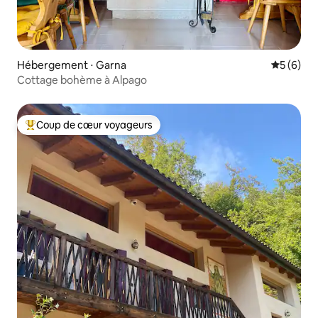
Hébergement ⋅ Garna
Évaluatio
5 (6)
Cottage bohème à Alpago
Coup de cœur voyageurs
Coups de cœur voyageurs les plus appréciés