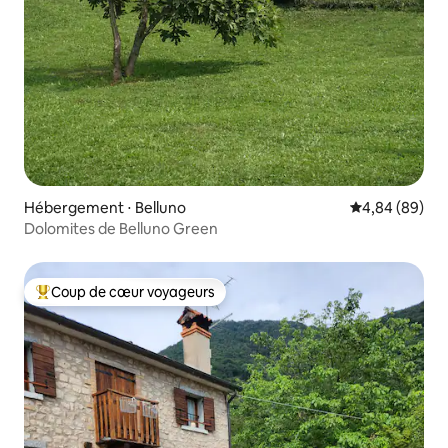
Hébergement ⋅ Belluno
Évaluation mo
4,84 (89)
Dolomites de Belluno Green
Coup de cœur voyageurs
Coups de cœur voyageurs les plus appréciés