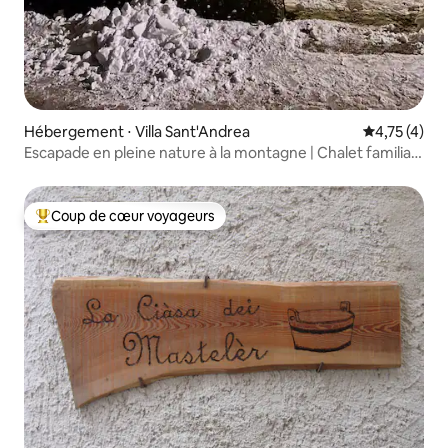
Hébergement ⋅ Villa Sant'Andrea
Évaluation m
4,75 (4)
Escapade en pleine nature à la montagne | Chalet familial
pour 10 personnes ou plus
Coup de cœur voyageurs
Coups de cœur voyageurs les plus appréciés