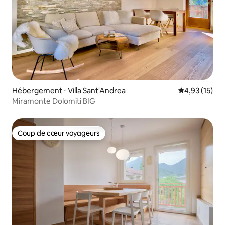
Hébergement ⋅ Villa Sant'Andrea
Évaluation mo
4,93 (15)
Miramonte Dolomiti BIG
Coup de cœur voyageurs
Coup de cœur voyageurs