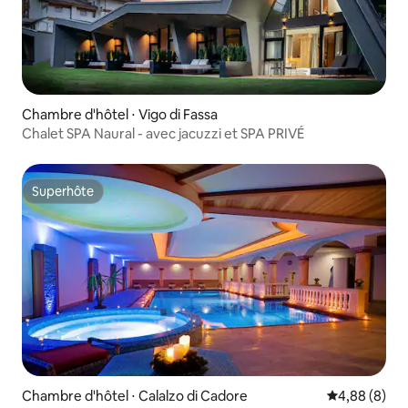
Chambre d'hôtel ⋅ Vigo di Fassa
Chalet SPA Naural - avec jacuzzi et SPA PRIVÉ
Superhôte
Superhôte
Chambre d'hôtel ⋅ Calalzo di Cadore
Évaluation m
4,88 (8)