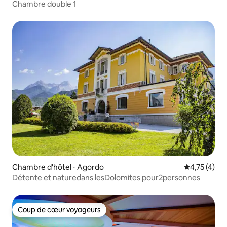
Chambre double 1
Chambre d'hôtel ⋅ Agordo
Évaluation m
4,75 (4)
Détente et naturedans lesDolomites pour2personnes
Coup de cœur voyageurs
Coup de cœur voyageurs