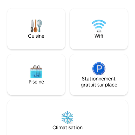
voyageurs sans trop de bruit et leur
ou de lits jumeaux
montrerons comment vivre un jour à la
d'un balcon privé. 
fois, en appréciant les joies simples, la
d'équipements mod
beauté naturelle et les liens
télévision par satell
authentiques. Les Dolomites du passé
téléphone, le sèc
vous attendent aussi. Bienvenue !
coffre-fort. Pour l
Cuisine
Wifi
nuits ou plus, un a
SPA relaxant est in
Stationnement
Piscine
gratuit sur place
Climatisation