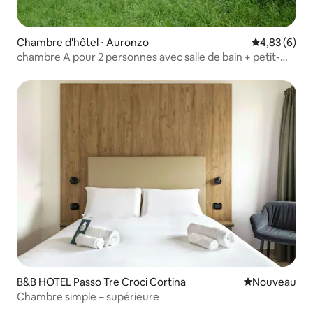
Chambre d'hôtel ⋅ Auronzo
Évaluation m
4,83 (6)
chambre A pour 2 personnes avec salle de bain + petit-
déjeuner inclus
B&B HOTEL Passo Tre Croci Cortina
Nouvel hébe
Nouveau
Chambre simple – supérieure