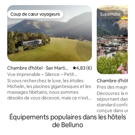
Coup de cœur voyageurs
Superhôte
Coup de cœur voyageurs
Superhôte
Chambre d'hôtel ⋅ San Martin
Évaluation moyenne sur la bas
4,83 (6)
de Tor
Vue imprenable ~ Silence ~ Petit
déjeuner et dîner inclus
Chambre d'hôtel 
Si vous recherchez le luxe, les étoiles
Michelin, les piscines gigantesques et les
Près des magnifiq
massages tibétains, nous sommes
Découvrez la magi
désolés de vous décevoir, mais ce n'est
séjournant dans 
tout simplement pas nous. Le temps ici
standard conforta
s'est arrêté, et on aime ça. Nous ne
conçue dans un sty
voulons pas perdre de vue qui nous
Équipements populaires dans les hôtels
inspiré par les s
sommes en recherchant le luxe à tout
Cadore et des Tre
de Belluno
prix. Ce que vous voyez est ce que vous
Parfaite pour les c
obtenez : nous accueillerons les
chaque chambre di