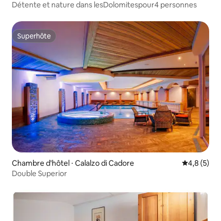
Détente et nature dans lesDolomitespour4 personnes
Superhôte
Superhôte
Chambre d'hôtel ⋅ Calalzo di Cadore
Évaluation 
4,8 (5)
Double Superior