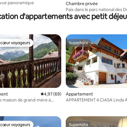
c vue panoramique
Chambre privée
Paix dans le parc national des 
ation d'appartements avec petit déje
Bellunesi
 cœur voyageurs
Superhôte
 cœur voyageurs
Superhôte
ment
Évaluation moyenne sur la base de 69 commen
4,97 (69)
Appartement
e maison de grand-mère à
APPARTEMENT 4 CIASA Linda 
r la base de 9 commentaires : 4,89 sur 5
he
LONGIARÙ À VAL BADIA
 cœur voyageurs
Superhôte