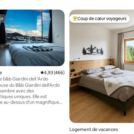
te
Coup de cœur voyageurs
te
Coups de cœur voyageurs les p
 la base de 98 commentaires : 4,93 sur 5
e
Évaluation moyenne sur la base de 466 commen
4,93 (466)
 b&b Giardini dell 'Ardo
ouse du B&b Giardini dell'Ardo
chambre avec des
tiques uniques. Elle est
e au-dessus d'un magnifique
aturel, avec vue sur les
 et sur la gorge profonde du
rdo. La grande fenêtre vous
 vous coucher et de profiter
Logement de vacances
e à couper le souffle. Le