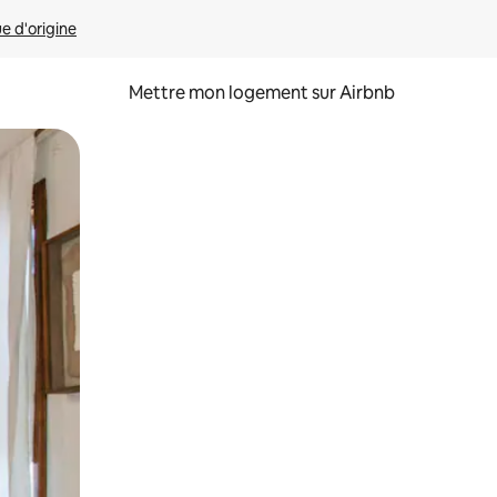
ue d'origine
Mettre mon logement sur Airbnb
sant glisser.