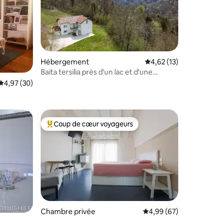
Hébergement
Évaluation moyenne su
4,62 (13)
taires : 4,87 sur 5
Baita tersilia près d'un lac et d'une
montagne
Évaluation moyenne sur la base de 30 commentaires : 4,97 sur 5
4,97 (30)
Coup de cœur voyageurs
Coups de cœur voyageurs les plus appréciés
ntaires : 4,91 sur 5
Chambre privée
Évaluation moyenne su
4,99 (67)