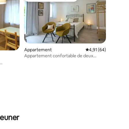
Coup de cœur voyageurs
Appartement
Évaluation moyenne su
4,91 (64)
Appartement confortable de deux
pièces près de Polcenigo
ntaires : 4,92 sur 5
jeuner