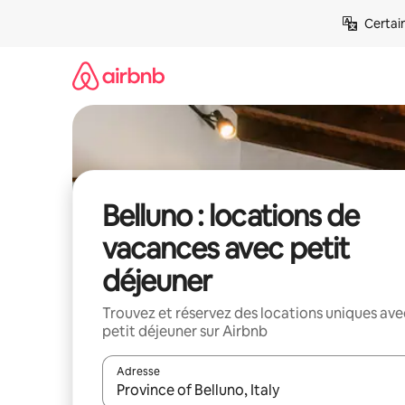
Aller
Certai
directement
au
contenu
Belluno : locations de
vacances avec petit
déjeuner
Trouvez et réservez des locations uniques ave
petit déjeuner sur Airbnb
Adresse
Lorsque les résultats s'affichent, utilisez les flèc