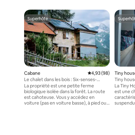
Superhôte
Superhô
Superhôte
Superhô
Cabane
Évaluation moyenne sur
4,93 (98)
Tiny hous
Le chalet dans les bois : Six-senses-
Tiny house
wellness
La propriété est une petite ferme
La Tiny H
biologique isolée dans la forêt. La route
est une 
est cahoteuse. Vous y accédez en
caractéris
voiture (pas en voiture basse), à pied ou à
suspendu
vélo. La maison se compose d'une
paysage n
chambre double qui a d'énormes
montagnes
fenêtres vitrées donnant sur la vallée. 1
torrent A
chambre double préparée pour
permet de
l'apithérapie avec deux ruches (été), 1
du paysag