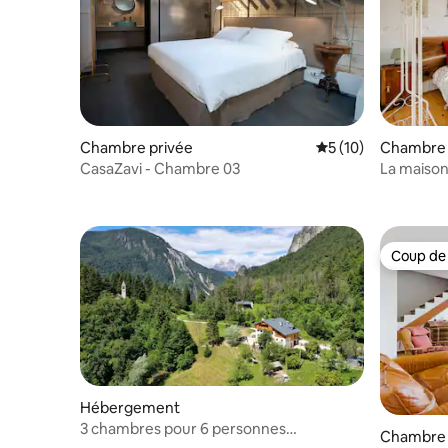
Chambre privée
Évaluation moyenne
5 (10)
Chambre 
CasaZavi - Chambre 03
La maison
Coup de
Coup de
Hébergement
3 chambres pour 6 personnes
Chambre 
Agritourisme Borgo Damòs