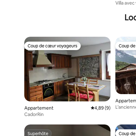
Villa ave
Loc
Coup de cœur voyageurs
Coup de
Coup de cœur voyageurs
Coup de
Apparte
L’ancienn
Appartement
Évaluation moyenne su
4,89 (9)
Fornesig
CadorRin
Superhôte
Coup de