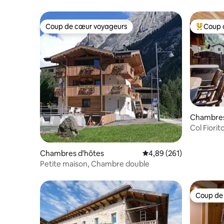
Coup de cœur voyageurs
Coup 
Coup de cœur voyageurs
Coups de
Chambres
Col Fiorit
Chambres d'hôtes
Évaluation moyenne sur 
4,89 (261)
Petite maison, Chambre double
Coup de
Coup de