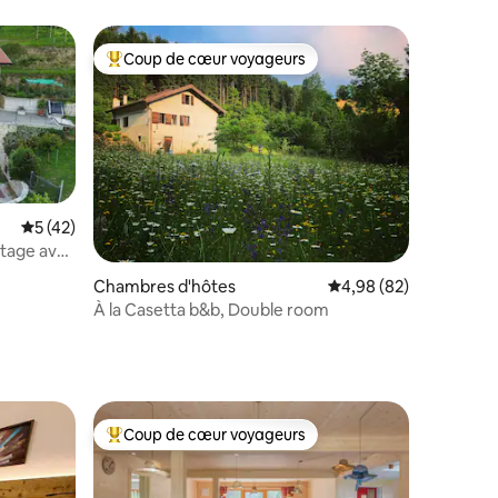
Coup de cœur voyageurs
lus appréciés
Coups de cœur voyageurs les plus appréciés
Évaluation moyenne sur la base de 42 commentaires : 5 sur 5
5 (42)
tage avec
taires : 4,97 sur 5
Chambres d'hôtes
Évaluation moyenne su
4,98 (82)
À la Casetta b&b, Double room
Coup de cœur voyageurs
lus appréciés
Coups de cœur voyageurs les plus appréciés