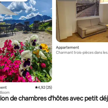
 cœur voyageurs
Superhôte
Appartement
Charmant trois-pièces dans les
Dolomites
ur la base de 7 commentaires : 4,86 sur 5
ment
Évaluation moyenne sur la base de 25 comme
4,92 (25)
 Bloom
ion de chambres d'hôtes avec petit dé