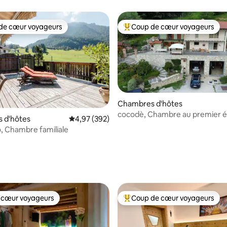
de cœur voyageurs
Coup de cœur voyageurs
 cœur voyageurs les plus appréciés
Coups de cœur voyageurs les p
Chambres d'hôtes
cocodè, Chambre au premier é
 d'hôtes
Évaluation moyenne sur la base de 392 commen
4,97 (392)
salle de bain privée
o, Chambre familiale
la base de 261 commentaires : 4,89 sur 5
 cœur voyageurs
Coup de cœur voyageurs
 cœur voyageurs
Coups de cœur voyageurs les p