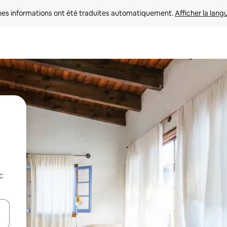
nes informations ont été traduites automatiquement. 
Afficher la lang
c
hes vers le haut et vers le bas pour les parcourir ou en appuyant et en fai