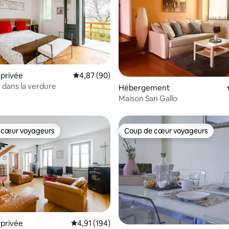
 sur la base de 10 commentaires : 5 sur 5
privée
Évaluation moyenne sur la base de 90 commen
4,87 (90)
 dans la verdure
Hébergement
Maison San Gallo
 cœur voyageurs
Coup de cœur voyageurs
 cœur voyageurs
Coup de cœur voyageurs
privée
Évaluation moyenne sur la base de 194 comme
4,91 (194)