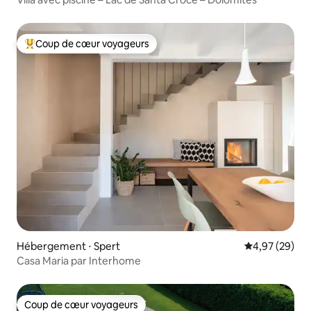
Coup de cœur voyageurs
Coups de cœur voyageurs les plus appréciés
Hébergement ⋅ Spert
Évaluation mo
4,97 (29)
Casa Maria par Interhome
Coup de cœur voyageurs
Coup de cœur voyageurs