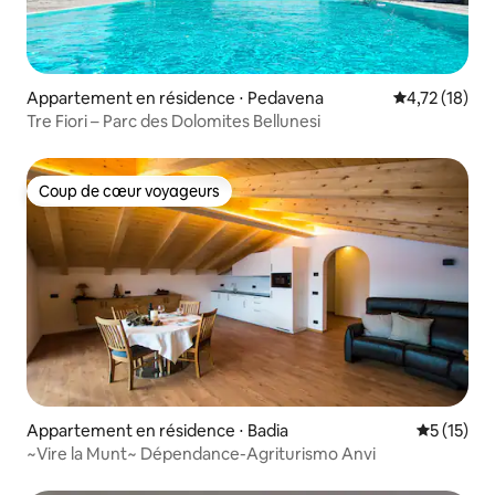
Appartement en résidence ⋅ Pedavena
Évaluation mo
4,72 (18)
Tre Fiori – Parc des Dolomites Bellunesi
Coup de cœur voyageurs
Coup de cœur voyageurs
Appartement en résidence ⋅ Badia
Évaluation
5 (15)
~Vire la Munt~ Dépendance-Agriturismo Anvi