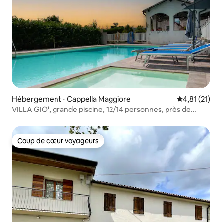
Hébergement ⋅ Cappella Maggiore
Évaluation mo
4,81 (21)
VILLA GIO', grande piscine, 12/14 personnes, près de
Venise
Coup de cœur voyageurs
Coup de cœur voyageurs