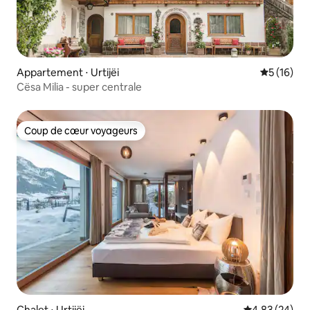
Appartement ⋅ Urtijëi
Évaluation
5 (16)
Cësa Milia - super centrale
Coup de cœur voyageurs
Coup de cœur voyageurs
Chalet ⋅ Urtijëi
Évaluation mo
4,83 (24)