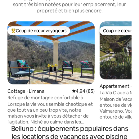
sont très bien notées pour leur emplacement, leur
propreté et bien plus encore.
Coup de cœur voyageurs
Coup de cœur vo
Coups de cœur voyageurs les plus appréciés
Coup de cœur vo
Appartement ⋅ Va
Cottage ⋅ Limana
Évaluation moyenne sur la base
4,94 (85)
La Via Claudia Ma
Refuge de montagne confortable à
Maison de Vacance
Valmorel
Lorsque la vie vous semble chaotique et
entourée de vigne
que tout va un peu trop vite, notre
Valmareno. Vous 
maison vous invite à vous détacher de
entouré de villes d
l'agitation. Niché au calme dans les
paysages à couper l
Belluno : équipements populaires dans
montagnes, c’est un endroit où l’air
Cison di Valmarino
semble plus léger, où les journées
villes voisines de 
les locations de vacances avec piscine