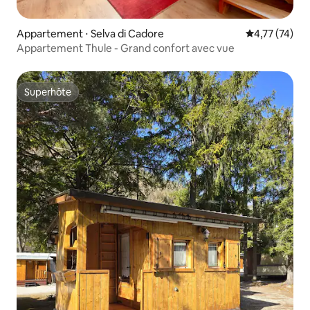
Appartement ⋅ Selva di Cadore
Évaluation mo
4,77 (74)
Appartement Thule - Grand confort avec vue
Superhôte
Superhôte