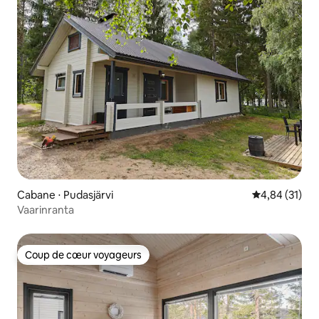
Cabane ⋅ Pudasjärvi
Évaluation mo
4,84 (31)
Vaarinranta
Coup de cœur voyageurs
Coup de cœur voyageurs