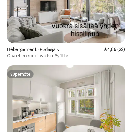
Hébergement ⋅ Pudasjärvi
Évaluation mo
4,86 (22)
Chalet en rondins à Iso-Syötte
Superhôte
Superhôte