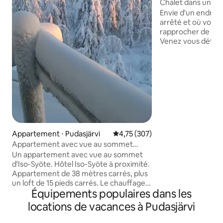
Chalet dans un pa
Envie d'un endroit
arrêté et où vous
rapprocher de la n
Venez vous déten
authentique chalet
charme traditionn
décoration unique.
commencer votre 
les chevaux dans l
de votre chalet et
moment de détent
traditionnel chauf
espaces rénovés, 
Appartement ⋅ Pudasjärvi
Évaluation moyenne sur la base 
4,75 (307)
feu de bois et un
Appartement avec vue au sommet
d'ambiance. Le bo
d'Iso-Syöte
inclus ! Le linge d
Un appartement avec vue au sommet
et l'eau potable se
d'Iso-Syöte. Hôtel Iso-Syöte à proximité.
profiter de la tran
Appartement de 38 mètres carrés, plus
signes du printem
un loft de 15 pieds carrés. Le chauffage
Équipements populaires dans les
se fait à l'aide d'une pompe à chaleur
aérothermique. Pas de recharge de la
locations de vacances à Pudasjärvi
voiture électrique dans l'abri pour
voitures. L'appartement dispose d'un