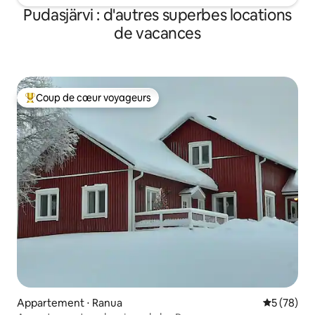
Pudasjärvi : d'autres superbes locations
de vacances
Coup de cœur voyageurs
Coups de cœur voyageurs les plus appréciés
Appartement ⋅ Ranua
Évaluation
5 (78)