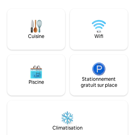
ensemble de vaisselle pour 12
personnes. Lave-vaisselle et micro-
ondes. Si vous préférez, vous pouvez
avoir un ensemble de linge de lit pour
22 €/personne. Le nettoyage final de
l'appartement est à la charge du
Cuisine
Wifi
locataire. Si vous le souhaitez, vous
pouvez l'acheter en tant que service
supplémentaire pour 80 € . Veuillez
informer le propriétaire à temps pour le
service supplémentaire.
Stationnement
Piscine
gratuit sur place
Climatisation