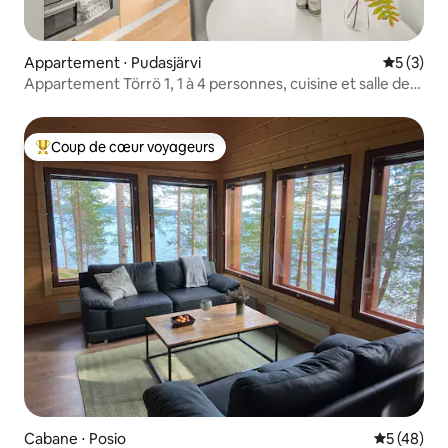
Appartement ⋅ Pudasjärvi
Évaluatio
5 (3)
Appartement Törrö 1, 1 à 4 personnes, cuisine et salle de
bain, Pudasjärvi
Coup de cœur voyageurs
Coups de cœur voyageurs les plus appréciés
Cabane ⋅ Posio
Évaluation
5 (48)