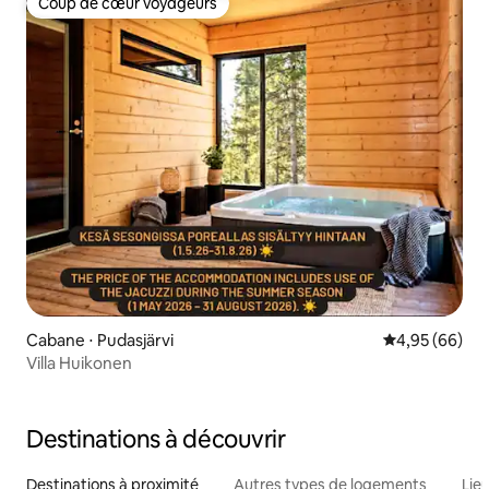
Coup de cœur voyageurs
Coup de cœur voyageurs
Cabane ⋅ Pudasjärvi
Évaluation mo
4,95 (66)
Villa Huikonen
Destinations à découvrir
Destinations à proximité
Autres types de logements
Lie