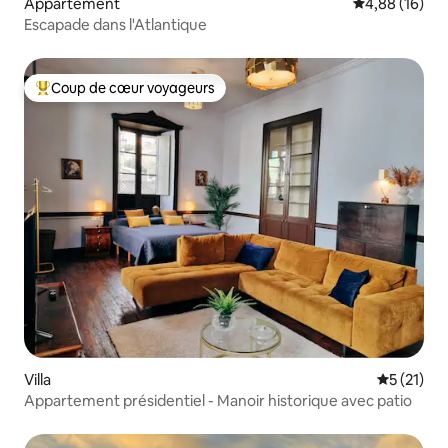
Appartement
Évaluation mo
4,88 (16)
Escapade dans l'Atlantique
Coup de cœur voyageurs
Coups de cœur voyageurs les plus appréciés
Villa
Évaluation
5 (21)
Appartement présidentiel - Manoir historique avec patio