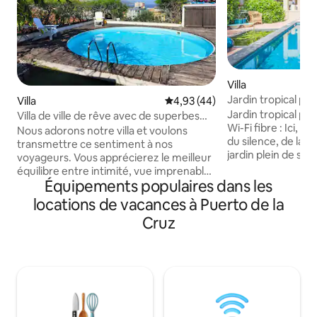
Villa
Jardin tropical pai
Villa
Évaluation moyenne sur la base
4,93 (44)
de la mer
Jardin tropical pai
Villa de ville de rêve avec de superbes
Wi-Fi fibre : Ici, il
couchers de soleil sur l'océan
Nous adorons notre villa et voulons
du silence, de la v
transmettre ce sentiment à nos
jardin plein de styl
voyageurs. Vous apprécierez le meilleur
coin le plus confor
équilibre entre intimité, vue imprenable,
probablement son 
Équipements populaires dans les
intérieur moderne, proximité des parcs,
salon extérieur, in
des plages et du centre-ville. Située sur
locations de vacances à Puerto de la
langoureusement d
une pointe de falaise surplombant la
Cruz
ensoleillés et des 
vieille ville, notre villa contemporaine
reste de l'année. 
dispose d'une terrasse panoramique sur
finca est très proc
le toit, d'une piscine privée, d'un
del Socorro : amb
barbecue, de plusieurs espaces de
aux magnifiques co
restauration et de détente, d'une table
aux compétitions 
de ping-pong et d'un accès direct aux
parcs publics et à la ville. Ambiance