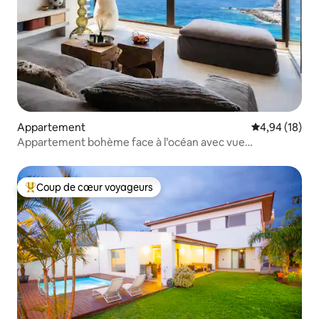
Appartement
Évaluation mo
4,94 (18)
Appartement bohème face à l’océan avec vue
panoramique sur la baie
Coup de cœur voyageurs
Coups de cœur voyageurs les plus appréciés