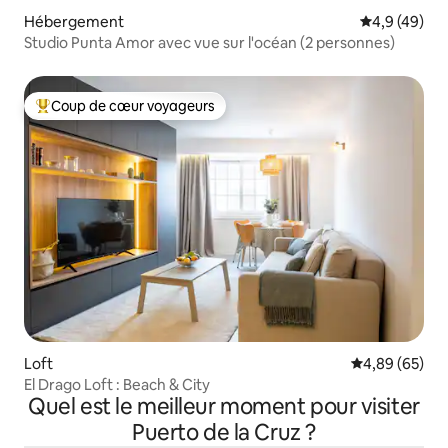
Hébergement
Évaluation m
4,9 (49)
Studio Punta Amor avec vue sur l'océan (2 personnes)
Coup de cœur voyageurs
Coups de cœur voyageurs les plus appréciés
Loft
Évaluation mo
4,89 (65)
El Drago Loft : Beach & City
Quel est le meilleur moment pour visiter
Puerto de la Cruz ?