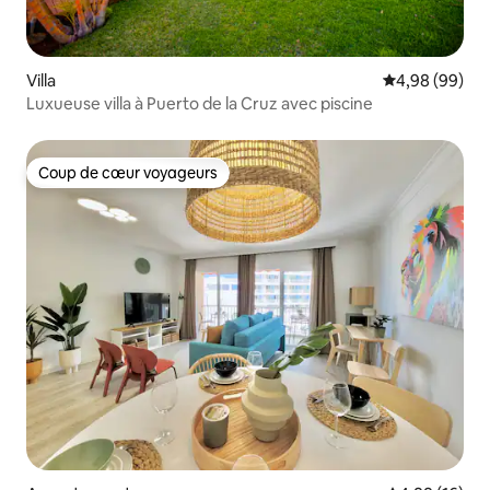
Villa
Évaluation mo
4,98 (99)
Luxueuse villa à Puerto de la Cruz avec piscine
Coup de cœur voyageurs
Coup de cœur voyageurs