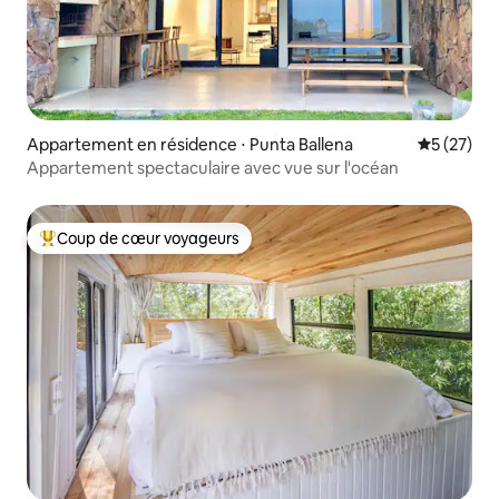
Appartement en résidence ⋅ Punta Ballena
Évaluation
5 (27)
Appartement spectaculaire avec vue sur l'océan
Coup de cœur voyageurs
Coups de cœur voyageurs les plus appréciés