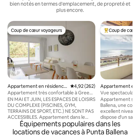
bien notés en termes d'emplacement, de propreté et
plus encore.
Coup de cœur voyageurs
Coup de cœur 
Coup de cœur voyageurs
Coups de cœur vo
Appartement en résidence
Évaluation moyenne sur la base 
4,92 (262)
Appartement en r
⋅ Punta Ballena
Punta Ballena
Appartement très confortable à Green
Vue spectaculaire 
Park
soleil, accès à la m
EN MAI ET JUIN, LES ESPACES DE LOISIRS
Appartement situé 
DU COMPLEXE (PISCINES, GYM,
Ballena, une copro
TERRAINS DE SPORT, ETC.) NE SONT PAS
excellent niveau d
ACCESSIBLES. Appartement dans le
dispose d'un salon 
Équipements populaires dans les
Green Park Private Club, au sein du
principale donnant
Solanas Vacation Club (Tour L). Entouré
chambres, 2 salles
locations de vacances à Punta Ballena
de verdure et à quelques minutes de la
équipée, d'un bal