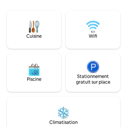
plage. Idéal pour des vacances en famille
barbecue et d'une
ou entre amis. Air pur, repos,
profiter des meille
promenades et divertissement. Accès à
Il dispose d'un clu
la salle de sport, aux piscines, au sauna et
chauffées, jacuzzi
aux activités récréatives de Solanas pour
pour enfants, parc
tous les âges. L'accès au Crystal Lagoon
service de plage su
n'est pas inclus, si vous voulez y aller,
été. Service de m
Cuisine
Wifi
vous pouvez obtenir un laissez-passer
sécurité 24h/24. B
sur place.
Stationnement
Piscine
gratuit sur place
Climatisation