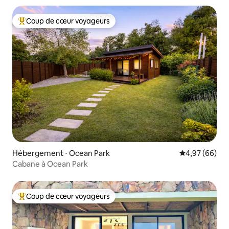
Coup de cœur voyageurs
Coups de cœur voyageurs les plus appréciés
Hébergement ⋅ Ocean Park
Évaluation mo
4,97 (66)
Cabane à Ocean Park
Coup de cœur voyageurs
Coups de cœur voyageurs les plus appréciés