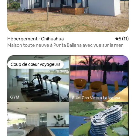
Hébergement ⋅ Chihuahua
Évaluatio
5 (11)
Maison toute neuve à Punta Ballena avec vue sur la mer
Coup de cœur voyageurs
Coup de cœur voyageurs