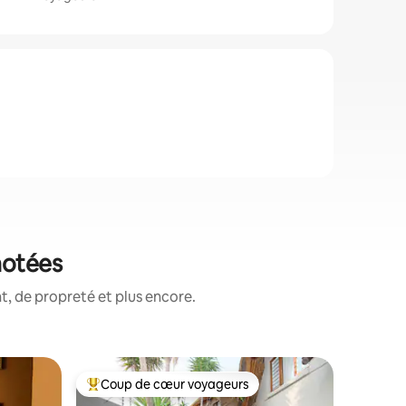
notées
, de propreté et plus encore.
Maison d'
Coup de cœur voyageurs
Coup
lus appréciés
Coups de cœur voyageurs les plus appréciés
Coups d
Cottage 