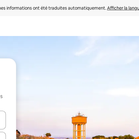
nes informations ont été traduites automatiquement. 
Afficher la lang
es
hes vers le haut et vers le bas pour les parcourir ou en appuyant et en fai