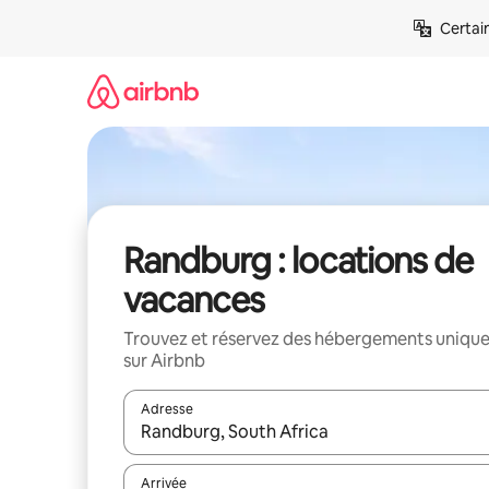
Aller
Certai
directement
au
contenu
Randburg : locations de
vacances
Trouvez et réservez des hébergements uniqu
sur Airbnb
Adresse
Lorsque les résultats s'affichent, utilisez les flèc
Arrivée