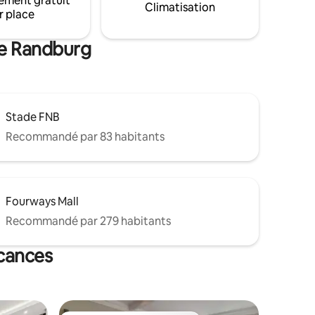
ement gratuit
Climatisation
 nous ne
simple. Idéal pour les groupes, les
r place
irmer
familles, les séjours longs et courts !
de Randburg
Stade FNB
Recommandé par 83 habitants
Fourways Mall
Recommandé par 279 habitants
acances