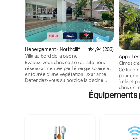
Hébergement ⋅ Northcliff
Évaluation moyenne sur 
4,94 (203)
Villa au bord de la piscine
Apparteme
Évadez-vous dans cette retraite hors
Cimes d'a
réseau alimentée par l'énergie solaire et
Ce logeme
entourée d'une végétation luxuriante.
pour une ma
Détendez-vous au bord de la piscine
à clé et p
partagée, profitez d'une partie de billard
dans un magnifi
sur le patio ou utilisez le braai pour dîner
Équipements p
aux autoroutes. Lit king
à l'extérieur. La cuisine ouverte
pour de b
comprend une cuisinière à gaz, et le
Convient 
salon offre des sièges confortables et
longue du
une télévision connectée avec une
les voyages d'aff
connexion Wi-Fi haut débit. Avec ses
jours sauf
chambres élégantes et ses salles de
logement 
bains modernes, cette escapade
stationne
écologique est parfaite pour les couples