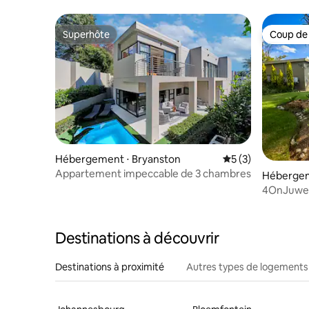
feu
Superhôte
Coup de
Superhôte
Coup de
Hébergement ⋅ Bryanston
Évaluation moyenn
5 (3)
Appartement impeccable de 3 chambres
Héberge
4OnJuwe
Destinations à découvrir
Destinations à proximité
Autres types de logements