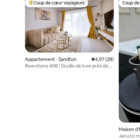
Coup de cœur voyageurs
Coup de
Coups de cœur voyageurs les plus appréciés
Coup de
Appartement ⋅ Sandton
Évaluation moyenne sur
4,97 (29)
Riverstone 408 | Studio de luxe près de
Montecasino
Maison d'
urg
Jacuzzi r