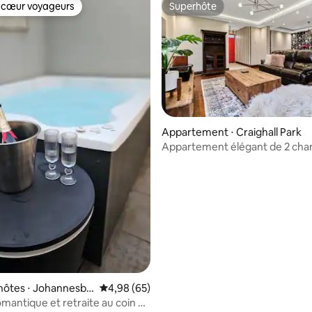
 cœur voyageurs
Superhôte
 cœur voyageurs
Superhôte
 la base de 29 commentaires : 4,97 sur 5
Appartement ⋅ Craighall Park
Appartement élégant de 2 cha
proximité de Hurlingham
hôtes ⋅ Johannesbo
Évaluation moyenne sur la base de 65 commen
4,98 (65)
omantique et retraite au coin du