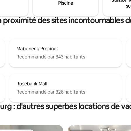
Stationn
nibles pendant le délestage ! La
Piscine
Veuillez fournir un selfie, sinon
su
 dispose d'un trou de forage
serons pas en mesure de conf
'eau purifiée. Le logement
votre réservation.
 la climatisation.
à proximité des sites incontournables 
Maboneng Precinct
Recommandé par 343 habitants
Rosebank Mall
Recommandé par 326 habitants
rg : d'autres superbes locations de v