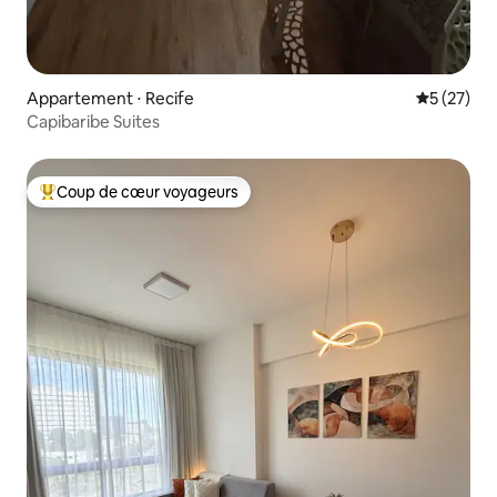
Appartement ⋅ Recife
Évaluation
5 (27)
Capibaribe Suites
Coup de cœur voyageurs
Coups de cœur voyageurs les plus appréciés