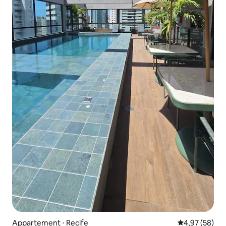
Appartement ⋅ Recife
Évaluation mo
4,97 (58)