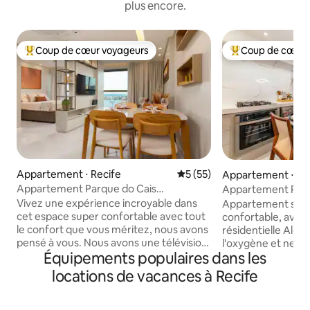
plus encore.
Coup de cœur voyageurs
Coup de cœur 
Coups de cœur voyageurs les plus appréciés
Coups de cœur vo
Appartement ⋅ Recife
Évaluation moyenne sur la b
5 (55)
Appartement ⋅ Re
Appartement Parque do Cais
Appartement Pre
Confortable
Wi-Fi • Proche de 
Vivez une expérience incroyable dans
Appartement sophi
cet espace super confortable avec tout
confortable, avec
le confort que vous méritez, nous avons
résidentielle Alex
pensé à vous. Nous avons une télévision
l'oxygène et nett
Équipements populaires dans les
connectée 50", un lave-linge LG et un
entre les héberge
sèche-linge à l'intérieur de
moindres détails p
locations de vacances à Recife
l'appartement, un four à micro-ondes,
séjour. Il est très 
un four, une table de cuisson, un
de l'aéroport, du
épurateur, un réfrigérateur sans gel en
Recife, de grands