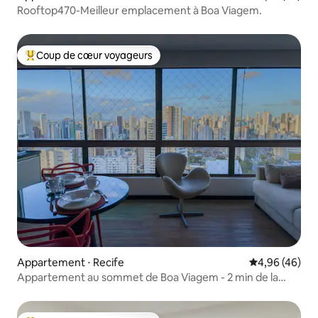
Rooftop470-Meilleur emplacement à Boa Viagem.
Coup de cœur voyageurs
Coups de cœur voyageurs les plus appréciés
Appartement ⋅ Recife
Évaluation mo
4,96 (46)
Appartement au sommet de Boa Viagem - 2 min de la
plage et de l'aéroport