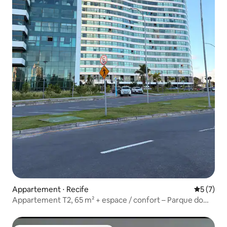
Appartement ⋅ Recife
Évaluatio
5 (7)
Appartement T2, 65 m² + espace / confort – Parque do
Cais