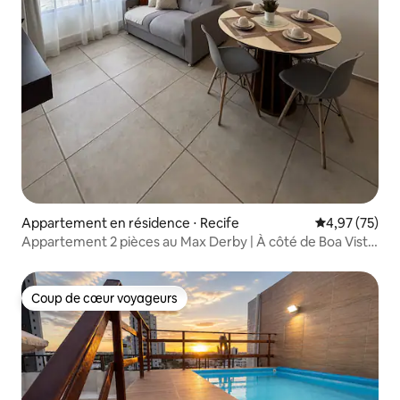
Appartement en résidence ⋅ Recife
Évaluation mo
4,97 (75)
Appartement 2 pièces au Max Derby | À côté de Boa Vista
et du centre-ville
Coup de cœur voyageurs
Coup de cœur voyageurs