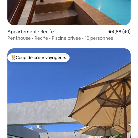
Appartement ⋅ Recife
Évaluation mo
4,88 (40)
Penthouse • Recife • Piscine privée • 10 personnes
Coup de cœur voyageurs
Coups de cœur voyageurs les plus appréciés