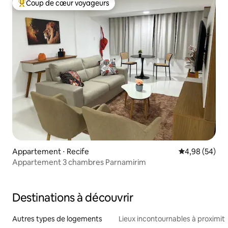
Coup de cœur voyageurs
Coups de cœur voyageurs les plus appréciés
Appartement ⋅ Recife
Évaluation mo
4,98 (54)
Appartement 3 chambres Parnamirim
Destinations à découvrir
Autres types de logements
Lieux incontournables à proximit