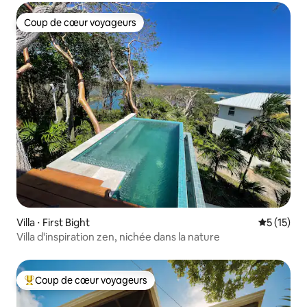
Coup de cœur voyageurs
Coup de cœur voyageurs
Villa ⋅ First Bight
Évaluation
5 (15)
Villa d'inspiration zen, nichée dans la nature
Coup de cœur voyageurs
Coups de cœur voyageurs les plus appréciés