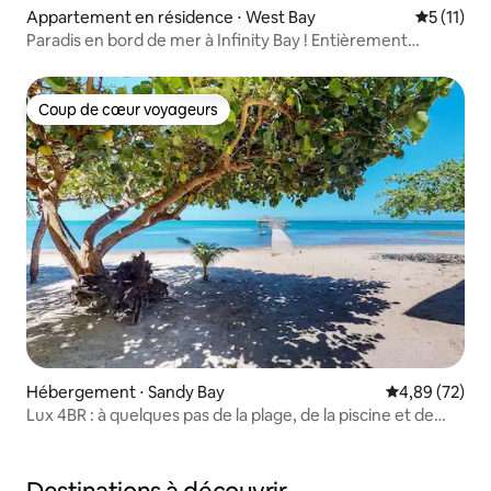
Appartement en résidence ⋅ West Bay
Évaluatio
5 (11)
Paradis en bord de mer à Infinity Bay ! Entièrement
rénové !
Coup de cœur voyageurs
Coup de cœur voyageurs
Hébergement ⋅ Sandy Bay
Évaluation mo
4,89 (72)
Lux 4BR : à quelques pas de la plage, de la piscine et de
l'accès au complexe !