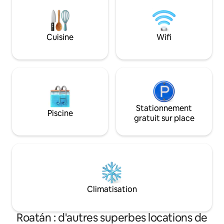
carrés pour admirer les incroyables
des Caraïbes. Profitez de la commodité
couchers de soleil de Sandy Bay. *
de la climatisatio
Remarque : nous exigeons un séjour
Fi rapide, d'une ai
minimum de 5 nuits en haute saison, qui
et de conseils loc
Cuisine
Wifi
commence fin novembre et se termine
une aventure inoubl
mi-mai, le minimum de 3 nuits est pour
⭑Contactez-nous p
les réservations en basse saison
saisonnières⭑
uniquement *
Stationnement
Piscine
gratuit sur place
Climatisation
Roatán : d'autres superbes locations de