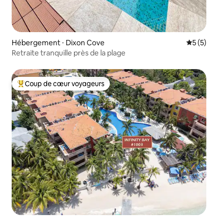
Hébergement ⋅ Dixon Cove
Évaluatio
5 (5)
Retraite tranquille près de la plage
Coup de cœur voyageurs
Coups de cœur voyageurs les plus appréciés