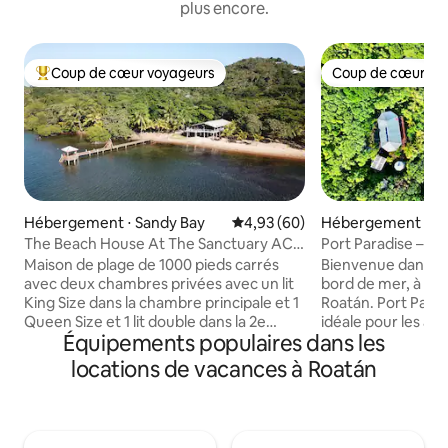
plus encore.
Coup de cœur voyageurs
Coup de cœur vo
Coups de cœur voyageurs les plus appréciés
Coup de cœur vo
Hébergement ⋅ Sandy Bay
Évaluation moyenne sur la base
4,93 (60)
Hébergement ⋅ Po
The Beach House At The Sanctuary AC
Port Paradise – E
Dock Kayak (maison de plage)
plage privée et qu
Maison de plage de 1000 pieds carrés
Bienvenue dans vo
avec deux chambres privées avec un lit
bord de mer, à East
King Size dans la chambre principale et 1
Roatán. Port Paradi
Queen Size et 1 lit double dans la 2e
idéale pour les am
Équipements populaires dans les
chambre, et deux salles de bains. Il y a
offre un accès dire
aussi deux canapés convertibles dans le
plongée sous-mari
locations de vacances à Roatán
séjour, ce qui fait 5 couchages dans les
d’exception près 
lits et quelques autres dans le séjour. Elle
nagerez au milieu
dispose d'une cuisine entièrement
poissons et d’aut
équipée et d'un porche de 500 pieds
extraordinaires dan