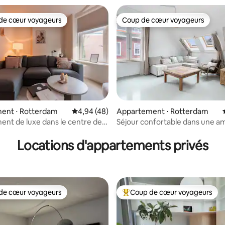
de cœur voyageurs
Coup de cœur voyageurs
 cœur voyageurs les plus appréciés
Coup de cœur voyageurs
ent ⋅ Rotterdam
Évaluation moyenne sur la base de 48 comme
4,94 (48)
Appartement ⋅ Rotterdam
nt de luxe dans le centre de
Séjour confortable dans une a
 la base de 78 commentaires : 4,99 sur 5
 Stay-Rejoice
historique
Locations d'appartements privés
de cœur voyageurs
Coup de cœur voyageurs
 cœur voyageurs les plus appréciés
Coups de cœur voyageurs les p