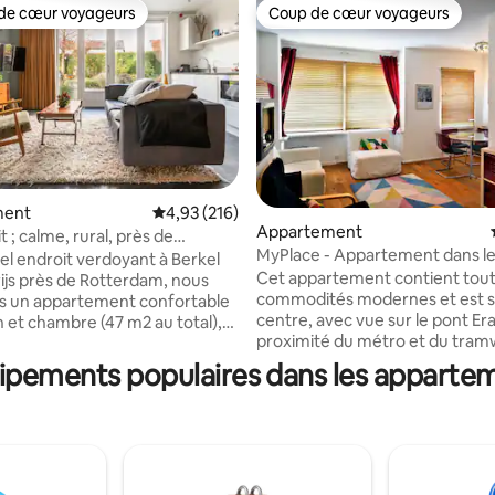
de cœur voyageurs
Coup de cœur voyageurs
 cœur voyageurs les plus appréciés
Coup de cœur voyageurs
ment
Évaluation moyenne sur la base de 216 comme
4,93 (216)
Appartement
me, rural, près de
la base de 170 commentaires : 4,96 sur 5
MyPlace - Appartement dans le
m, transports en commun
el endroit verdoyant à Berkel
de Rotterdam.
Cet appartement contient tout
ijs près de Rotterdam, nous
commodités modernes et est s
s un appartement confortable
centre, avec vue sur le pont Er
n et chambre (47 m2 au total),
proximité du métro et du tramwa
ensoleillé bien entretenu avec
prix comprend le petit déjeuner. 
ngues et table de jardin avec
ipements populaires dans les appartem
quartier de Witte de With est l
Possibilité de commander le
culturel et gastronomique de 
euner. L'appartement dispose
et se trouve à seulement 4 min
pre entrée et est entièrement
pied, et à proximité de nombre
iFi ultra-rapide, télévision,
d'intérêt tels que le Markthal,
 central et parking. Les vélos
Schouwburgplein, Euromast, Spi
es peuvent également être