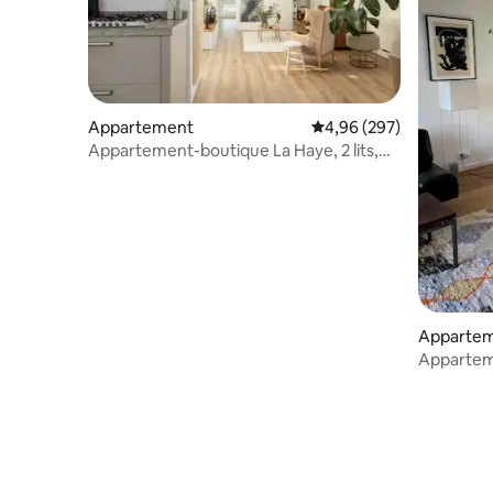
Appartement
Évaluation moyenne sur 
4,96 (297)
Appartement-boutique La Haye, 2 lits,
2 salles de bain
Apparte
Apparteme