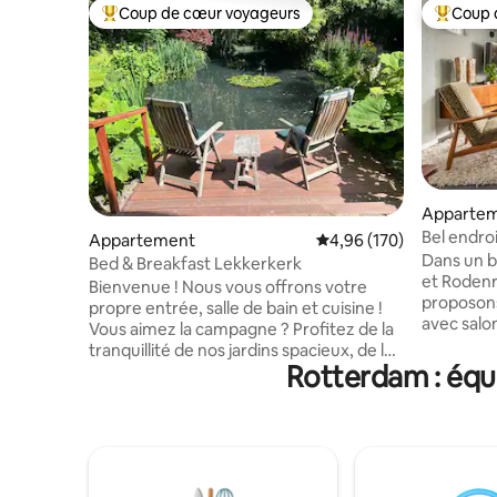
Coup de cœur voyageurs
Coup 
Coups de cœur voyageurs les plus appréciés
Coups de
Apparte
Bel endroit ; cal
Appartement
Évaluation moyenne sur 
4,96 (170)
Rotterda
Dans un b
Bed & Breakfast Lekkerkerk
et Rodenr
Bienvenue ! Nous vous offrons votre
proposon
propre entrée, salle de bain et cuisine !
avec salo
Vous aimez la campagne ? Profitez de la
un jardin 
tranquillité de nos jardins spacieux, de la
chaises lo
Rotterdam : équ
belle cheminée et de notre petit
chaises. 
déjeuner « royal ». (17,50 €/PP) L'entrée
petit déj
de notre propriété est protégée par une
de sa pro
caméra extérieure visible. Lekkerkerk
meublé ; W
est dans le cœur vert de la Hollande du
chauffage
Sud. Visitez les moulins à vent de
électriqu