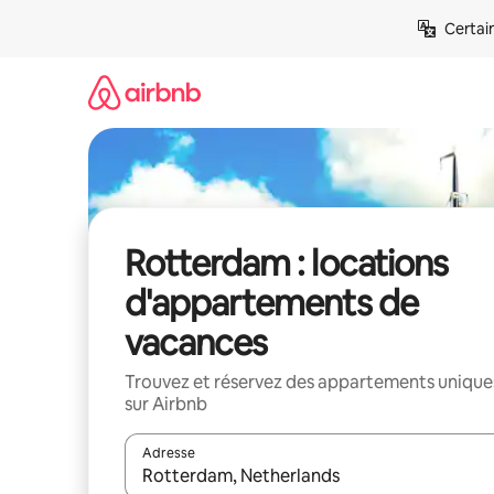
Aller
Certai
directement
au
contenu
Rotterdam : locations
d'appartements de
vacances
Trouvez et réservez des appartements unique
sur Airbnb
Adresse
Lorsque les résultats s'affichent, utilisez les flèc