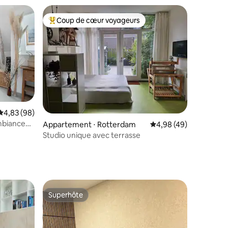
Coup de cœur voyageurs
Coups de cœur voyageurs les plus appréciés
ntaires : 4,94 sur 5
Évaluation moyenne sur la base de 98 commentaires : 4,83 sur 5
4,83 (98)
mbiance
Appartement ⋅ Rotterdam
Évaluation moyenne su
4,98 (49)
Studio unique avec terrasse
Superhôte
lus appréciés
Superhôte