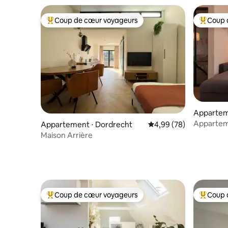
Coup de cœur voyageurs
Coup 
Coups de cœur voyageurs les plus appréciés
Coups de
Appartem
Apparteme
Appartement ⋅ Dordrecht
Évaluation moyenne sur
4,99 (78)
Rotterdam
Maison Arrière
Coup de cœur voyageurs
Coup 
Coups de cœur voyageurs les plus appréciés
Coups de