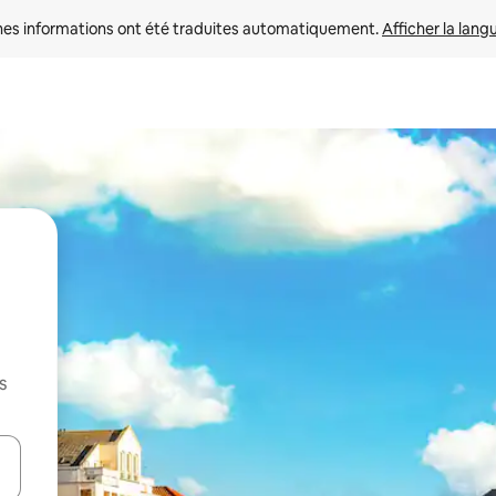
nes informations ont été traduites automatiquement. 
Afficher la lang
s
hes vers le haut et vers le bas pour les parcourir ou en appuyant et en fai