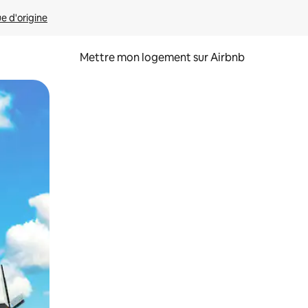
ue d'origine
Mettre mon logement sur Airbnb
sant glisser.