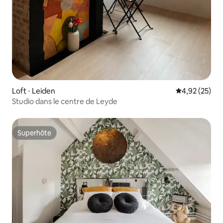
Loft ⋅ Leiden
Évaluation mo
4,92 (25)
Studio dans le centre de Leyde
Superhôte
Superhôte