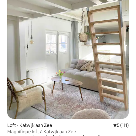
Loft ⋅ Katwijk aan Zee
Évaluation
5 (111)
Magnifique loft à Katwijk aan Zee.