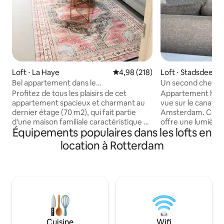
Loft ⋅ La Haye
Évaluation moyenne sur la base 
4,98 (218)
Loft ⋅ Stadsdeel 
Bel appartement dans le
Un second chez-s
Zeeheldenkwartier
Profitez de tous les plaisirs de cet
Appartement hist
appartement spacieux et charmant au
vue sur le canal a
dernier étage (70 m2), qui fait partie
Amsterdam. Ce ch
d'une maison familiale caractéristique de
offre une lumière
Équipements populaires dans les lofts en
1887 située dans le quartier historique
et une vue impren
de Zeeheldenkwartier avec parking
rue calme, mais à 
location à Rotterdam
privé. Un endroit idéal pour une
principaux sites t
escapade relaxante, les voyageurs ou les
et services, c'est l
expatriés. Il n'est pas adapté aux bébés
la vie urbaine et la
ou aux jeunes enfants. À seulement
plafond de 3,5 mèt
quelques pas des cafés branchés, des
donnant sur l'un 
antiquaires, de nombreux restaurants
d'Amsterdam, cet
de charme, de jolis cafés avec des
l'élégance d'une m
options végétaliennes/végétariennes et
XVIIe siècle. Dé
Cuisine
Wifi