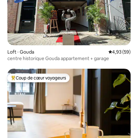
Loft ⋅ Gouda
Évaluation mo
4,93 (59)
centre historique Gouda appartement + garage
Coup de cœur voyageurs
Coups de cœur voyageurs les plus appréciés