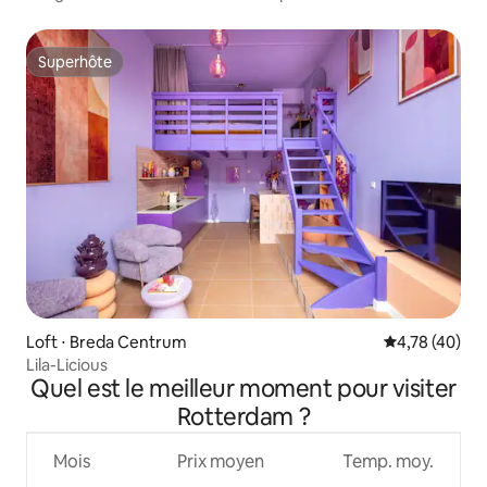
Superhôte
Superhôte
Loft ⋅ Breda Centrum
Évaluation mo
4,78 (40)
Lila-Licious
Quel est le meilleur moment pour visiter
Rotterdam ?
Mois
Prix moyen
Temp. moy.