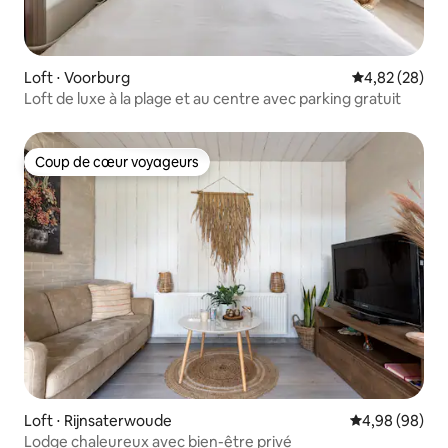
Loft ⋅ Voorburg
Évaluation mo
4,82 (28)
Loft de luxe à la plage et au centre avec parking gratuit
Coup de cœur voyageurs
Coup de cœur voyageurs
Loft ⋅ Rijnsaterwoude
Évaluation mo
4,98 (98)
Lodge chaleureux avec bien-être privé