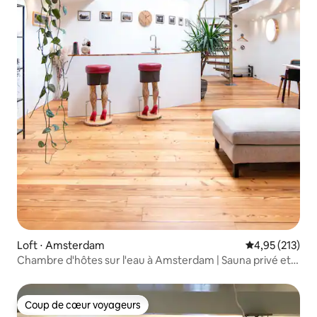
Loft ⋅ Amsterdam
Évaluation moy
4,95 (213)
Chambre d'hôtes sur l'eau à Amsterdam | Sauna privé et
petit bateau
Coup de cœur voyageurs
Coup de cœur voyageurs