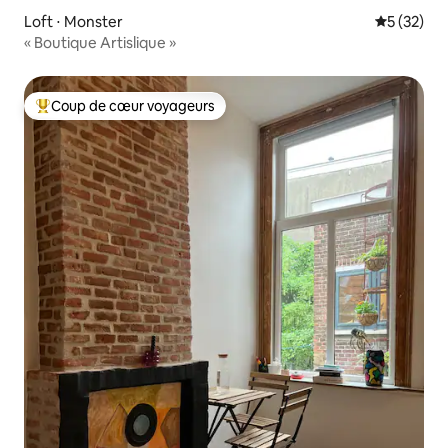
Loft ⋅ Monster
Évaluation
5 (32)
« Boutique Artislique »
Coup de cœur voyageurs
Coups de cœur voyageurs les plus appréciés