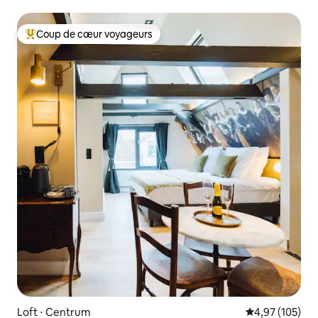
sauna
Coup de cœur voyageurs
Coups de cœur voyageurs les plus appréciés
Loft ⋅ Centrum
Évaluation moy
4,97 (105)