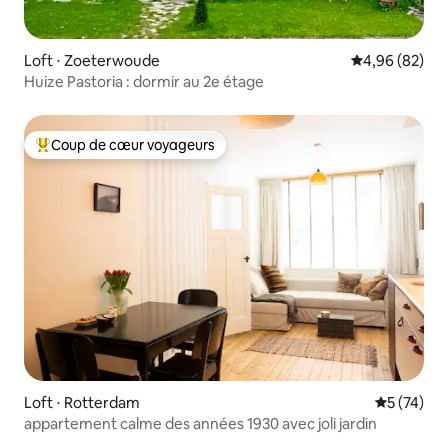
Loft ⋅ Zoeterwoude
Évaluation mo
4,96 (82)
Huize Pastoria : dormir au 2e étage
Coup de cœur voyageurs
Coups de cœur voyageurs les plus appréciés
Loft ⋅ Rotterdam
Évaluation
5 (74)
appartement calme des années 1930 avec joli jardin