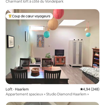
Charmant loft à côté du Vondelpark
Coup de cœur voyageurs
Coups de cœur voyageurs les plus appréciés
Loft ⋅ Haarlem
Évaluation moy
4,94 (248)
Appartement spacieux « Studio Diamond Haarlem »