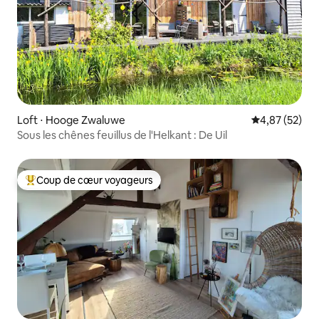
Loft ⋅ Hooge Zwaluwe
Évaluation mo
4,87 (52)
Sous les chênes feuillus de l'Helkant : De Uil
Coup de cœur voyageurs
Coups de cœur voyageurs les plus appréciés