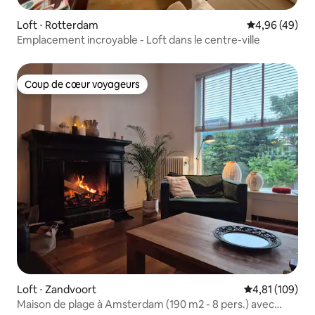
Loft ⋅ Rotterdam
Évaluation mo
4,96 (49)
Emplacement incroyable - Loft dans le centre-ville
Coup de cœur voyageurs
Coup de cœur voyageurs
Loft ⋅ Zandvoort
Évaluation moy
4,81 (109)
Maison de plage à Amsterdam (190 m2 - 8 pers.) avec