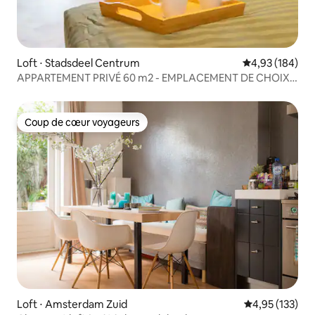
Loft ⋅ Stadsdeel Centrum
Évaluation moy
4,93 (184)
APPARTEMENT PRIVÉ 60 m2 - EMPLACEMENT DE CHOIX
AU CENTRE ★★★★
Coup de cœur voyageurs
Coup de cœur voyageurs
Loft ⋅ Amsterdam Zuid
Évaluation moy
4,95 (133)