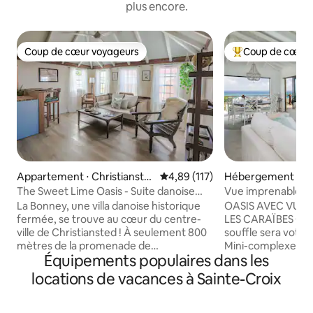
plus encore.
Coup de cœur voyageurs
Coup de cœur 
Coup de cœur voyageurs
Coups de cœur vo
Appartement ⋅ Christianste
Évaluation moyenne sur la base 
4,89 (117)
Hébergement ⋅ Ch
d
The Sweet Lime Oasis - Suite danoise
Vue imprenable sur
des Antilles
tropicale de luxe
La Bonney, une villa danoise historique
OASIS AVEC VUE 
fermée, se trouve au cœur du centre-
LES CARAÏBES Cette
ville de Christiansted ! À seulement 800
souffle sera votre
mètres de la promenade de
Mini-complexe m
Équipements populaires dans les
Christiansted et à distance de marche
aménagé avec tou
du ferry, des hydravions, des boutiques,
design haut de g
locations de vacances à Sainte-Croix
des bars et des restaurants, du front de
appréciez. Que vous vous étendiez au
mer, des parcs nationaux et des sites
bord de la piscine
historiques. Cette belle suite de 1 lit et 1
les étoiles dans le 