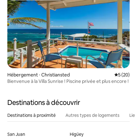
Hébergement ⋅ Christiansted
Évaluation
5 (20)
Bienvenue à la Villa Sunrise ! Piscine privée et plus encore !
Destinations à découvrir
Destinations à proximité
Autres types de logements
Lie
San Juan
Higüey