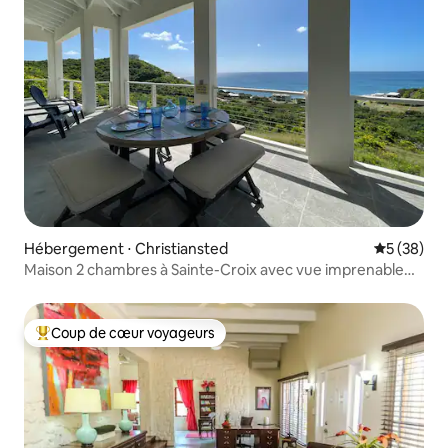
Hébergement ⋅ Christiansted
Évaluation
5 (38)
Maison 2 chambres à Sainte-Croix avec vue imprenable
sur l'océan
Coup de cœur voyageurs
Coups de cœur voyageurs les plus appréciés