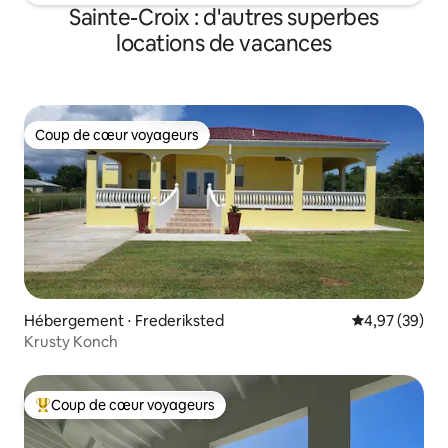
Sainte-Croix : d'autres superbes
locations de vacances
Coup de cœur voyageurs
Coup de cœur voyageurs
Hébergement ⋅ Frederiksted
Évaluation mo
4,97 (39)
Krusty Konch
Coup de cœur voyageurs
Coups de cœur voyageurs les plus appréciés