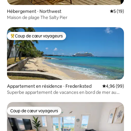
Hébergement ⋅ Northwest
Évaluation
5 (19)
Maison de plage The Salty Pier
Coup de cœur voyageurs
Coups de cœur voyageurs les plus appréciés
Appartement en résidence ⋅ Frederiksted
Évaluation mo
4,96 (99)
Superbe appartement de vacances en bord de mer au
coucher du soleil
Coup de cœur voyageurs
Coup de cœur voyageurs