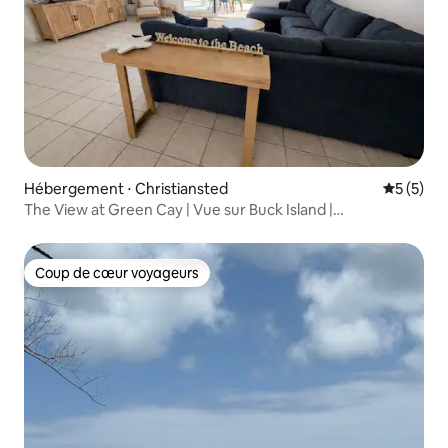
Hébergement ⋅ Christiansted
Évaluatio
5 (5)
The View at Green Cay | Vue sur Buck Island |
Climatisation complète
Coup de cœur voyageurs
Coup de cœur voyageurs