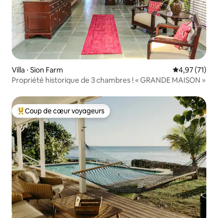
Villa ⋅ Sion Farm
Évaluation mo
4,97 (71)
Propriété historique de 3 chambres ! « GRANDE MAISON »
Coup de cœur voyageurs
Coups de cœur voyageurs les plus appréciés