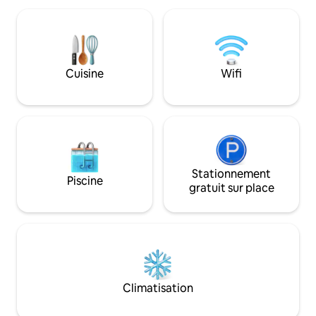
salle de bain dispose d'une climatisation,
de feu, vous serez
d'une connexion Wi-Fi, de téléviseurs
réservé vos vacance
intelligents et d'une cuisine entièrement
3 chambres dispose
équipée. Accès à l'équipement de
attenantes. À quelques minutes des
plongée, chaises de plage, parasols,
MEILLEURES plages
Cuisine
Wifi
glacières, et tous vos besoins de plage !
boutiques de Sain
Profitez de tout ce que la Sainte-Croix a
L'emplacement un
à vous offrir en matière de confort et de
propriétés offre d
sécurité !
piscine à couper le
coucher du soleil.
Stationnement
Piscine
gratuit sur place
Climatisation