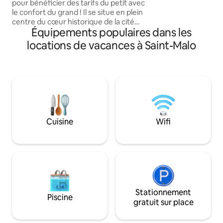
de bain, torchon.
pour bénéficier des tarifs du petit avec
le confort du grand ! Il se situe en plein
centre du cœur historique de la cité
Équipements populaires dans les
Corsaire de St Malo en retrait des
grandes rues touristiques. Proches des
locations de vacances à Saint-Malo
plages, du palais des congrès et de
l’embarcadère ferry ! A 15min à pieds de
la gare et desservie en transport en
commun. Au titre des règles Airbnb, le
ménage est à la charge des voyageurs.
Nous proposons un supplément de 17€
pour ceux qui veulent s’en décharger.
Cuisine
Wifi
Stationnement
Piscine
gratuit sur place