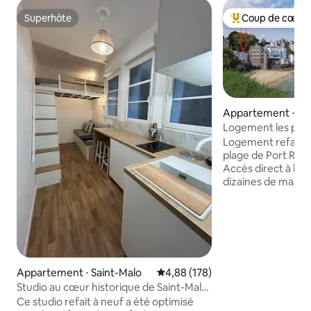
Superhôte
Coup de cœur 
Superhôte
Coups de cœur vo
Appartement ⋅ Di
Logement les pieds dans l'eau face à la
mer
Logement refait à
plage de Port Riou
Accès direct à la 
dizaines de marches. Ce logeme
70m² est équipé d
vie ouverte (salon
/cuisine) et de tr
Logement tout co
encourageons à bie
photos ainsi que la
Appartement ⋅ Saint-Malo
Évaluation moyenne sur la base 
4,88 (178)
règlement intérie
rendre compte de l
Studio au cœur historique de Saint-Malo
: drap, taie, houss
!
Ce studio refait à neuf a été optimisé