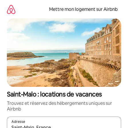
Aller
directement
Mettre mon logement sur Airbnb
au
contenu
Saint-Malo : locations de vacances
Trouvez et réservez des hébergements uniques sur
Airbnb
Adresse
Lorsque les résultats s'affichent, utilisez les flèches vers le hau