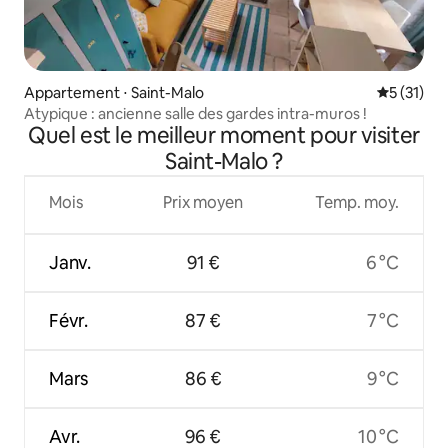
Appartement ⋅ Saint-Malo
Évaluation
5 (31)
Atypique : ancienne salle des gardes intra-muros !
Quel est le meilleur moment pour visiter
Saint-Malo ?
Mois
Prix moyen
Temp. moy.
Janv.
91 €
6 °C
Févr.
87 €
7 °C
Mars
86 €
9 °C
Avr.
96 €
10 °C