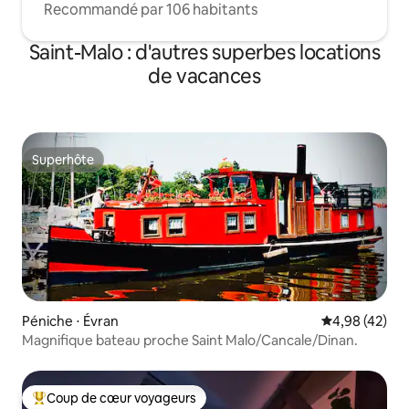
Recommandé par 106 habitants
Saint-Malo : d'autres superbes locations
de vacances
Superhôte
Superhôte
Péniche ⋅ Évran
Évaluation mo
4,98 (42)
Magnifique bateau proche Saint Malo/Cancale/Dinan.
Coup de cœur voyageurs
Coups de cœur voyageurs les plus appréciés