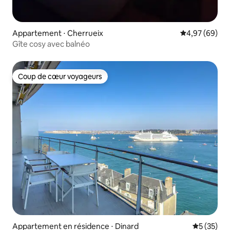
Appartement ⋅ Cherrueix
Évaluation mo
4,97 (69)
Gîte cosy avec balnéo
Coup de cœur voyageurs
Coup de cœur voyageurs
Appartement en résidence ⋅ Dinard
Évaluation
5 (35)