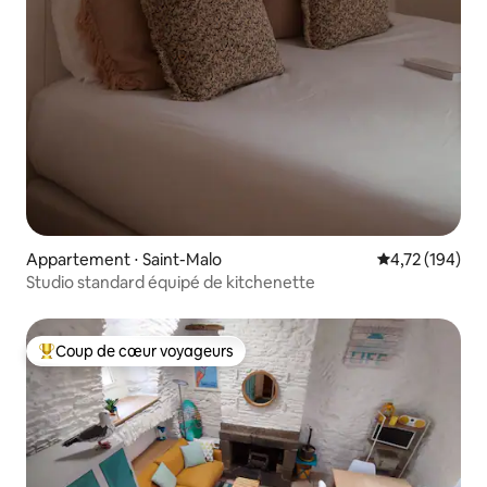
Appartement ⋅ Saint-Malo
Évaluation moy
4,72 (194)
Studio standard équipé de kitchenette
Coup de cœur voyageurs
Coups de cœur voyageurs les plus appréciés