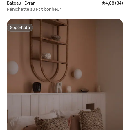
Bateau ⋅ Évran
Évaluation mo
4,88 (34)
Pénichette au Ptit bonheur
Superhôte
Superhôte