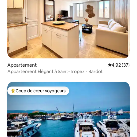
Appartement
Évaluation mo
4,92 (37)
Appartement Élégant à Saint-Tropez - Bardot
Coup de cœur voyageurs
Coups de cœur voyageurs les plus appréciés