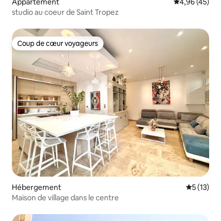
Appartement
Évaluation mo
4,96 (45)
studio au coeur de Saint Tropez
Coup de cœur voyageurs
Coup de cœur voyageurs
Hébergement
Évaluation
5 (13)
Maison de village dans le centre