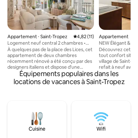
Appartement ⋅ Saint-Tropez
Évaluation moyenne sur la base
4,82 (11)
Appartement
Logement neuf central 2 chambres •
NEW Élégant & Co
Ascenseur • Parking • Terrasse • Rare
- Haut gamme
À quelques pas de la place des Lices, cet
Découvrez cet ap
appartement de deux chambres
tout confort situé
récemment rénové a été conçu par des
village de Saint-Tropez. Ent
designers italiens et dispose d'une
refait à neuf avec
Équipements populaires dans les
terrasse privée, d'un parking sécurisé et
gamme, il mêle él
d'un ascenseur – ce qui est rare au
et modernité. Climatisé et entièrement
locations de vacances à Saint-Tropez
centre de Saint-Tropez. Récemment
équipé (cuisine, TV
achevé et accueillant désormais ses
rangements…), il o
premiers voyageurs, il offre un séjour
deux pas du port, 
magnifiquement conçu dans
commerces, vous 
l'emplacement le plus recherché de la
de la vie tropézienne à pi
ville. Des intérieurs lumineux donnent
maison (draps et s
sur la terrasse, parfaite pour le café du
pour un séjour to
matin ou les soirées avant de sortir. Une
Cuisine
Wifi
adresse privée à Saint-Tropez – qui
accueille désormais ses premiers