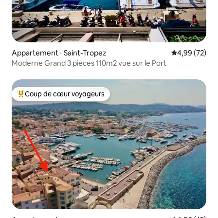
Appartement ⋅ Saint-Tropez
Évaluation mo
4,99 (72)
Moderne Grand 3 pieces 110m2 vue sur le Port
Coup de cœur voyageurs
Coups de cœur voyageurs les plus appréciés