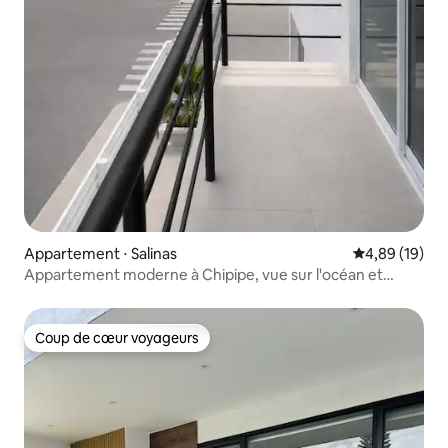
Appartement ⋅ Salinas
Évaluation mo
4,89 (19)
Appartement moderne à Chipipe, vue sur l'océan et
parking
Coup de cœur voyageurs
Coup de cœur voyageurs