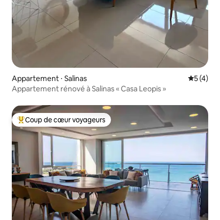
Appartement ⋅ Salinas
Évaluatio
5 (4)
Appartement rénové à Salinas « Casa Leopis »
Coup de cœur voyageurs
Coups de cœur voyageurs les plus appréciés