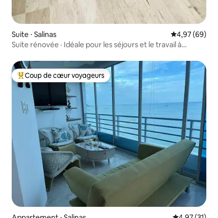
Suite ⋅ Salinas
Évaluation mo
4,97 (69)
Suite rénovée · Idéale pour les séjours et le travail à
distance
Coup de cœur voyageurs
Coups de cœur voyageurs les plus appréciés
Appartement ⋅ Salinas
Évaluation mo
4,97 (31)