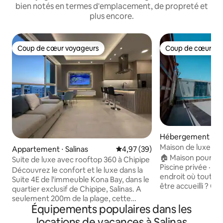
bien notés en termes d'emplacement, de propreté et
plus encore.
Coup de cœur voyageurs
Coup de cœur vo
Coup de cœur voyageurs
Coup de cœur vo
Hébergement ⋅ Sa
Maison de luxe Sali
Appartement ⋅ Salinas
Évaluation moyenne sur la base
4,97 (39)
Piscine privée · B
🏠 Maison pour 16 
Suite de luxe avec rooftop 360 à Chipipe
Piscine privée · 
Découvrez le confort et le luxe dans la
endroit où tout v
Suite 4E de l'immeuble Kona Bay, dans le
être accueilli ? C'e
quartier exclusif de Chipipe, Salinas. A
spacieuse et lumi
seulement 200m de la plage, cette
privée, climatisat
Équipements populaires dans les
élégante suite de 54 m² est idéale pour
et tout ce dont v
les escapades ou les longs séjours. Il
locations de vacances à Salinas