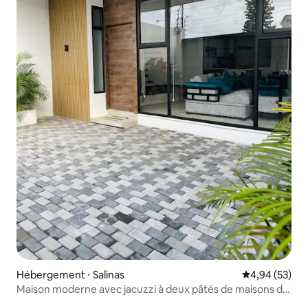
Hébergement ⋅ Salinas
Évaluation mo
4,94 (53)
Maison moderne avec jacuzzi à deux pâtés de maisons de
la plage