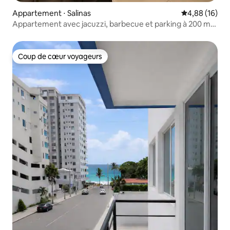
Appartement ⋅ Salinas
Évaluation mo
4,88 (16)
Appartement avec jacuzzi, barbecue et parking à 200 m
de la plage
Coup de cœur voyageurs
Coup de cœur voyageurs