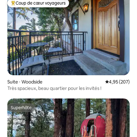
Coup de cœur voyageurs
Coups de cœur voyageurs les plus appréciés
Suite ⋅ Woodside
Évaluation moy
4,95 (207)
Très spacieux, beau quartier pour les invités !
Superhôte
Superhôte