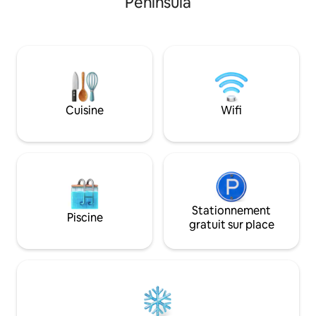
Peninsula
même un hydravion) qui vont et
séquoias. La caban
viennent. Unique et parfait pour une
Queen, d'une sall
escapade, des vacances
d'une cuisine et d
professionnelles ou une retraite. Le pont
privée comprend u
du Golden Gate est à 6 minutes. Le bus
propane et un ha
de l'aéroport s'arrête à un pâté de
pleinement et se d
maisons. Sentier pédestre/cyclable vers
noter que la caban
Sausalito et Mill Valley. Ferry/bus pour SF.
sens unique et ven
Cuisine
Wifi
Parking gratuit. Lisez les commentaires
connexion Wi-Fi ma
sur ce logement ou sur nos 3 autres
de 
condos flottants !
Stationnement
Piscine
gratuit sur place