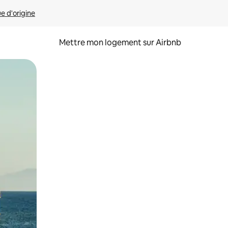
ue d'origine
Mettre mon logement sur Airbnb
sant glisser.