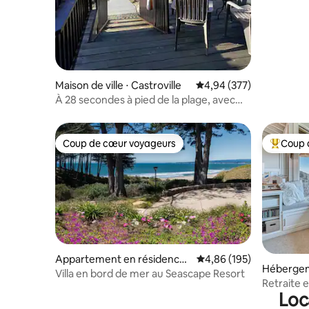
Maison de ville ⋅ Castroville
Évaluation moyenne sur 
4,94 (377)
À 28 secondes à pied de la plage, avec
douche à vapeur privée
Coup de cœur voyageurs
Coup 
Coup de cœur voyageurs
Coups de
Appartement en résidence ⋅
Évaluation moyenne sur 
4,86 (195)
Hébergeme
Aptos
Villa en bord de mer au Seascape Resort
Retraite 
Loc
privé