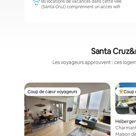
80 locations de vacances dans cette ville
(Santa Cruz) comprennent un accès wifi
Santa Cruz&n
Les voyageurs approuvent : ces logem
Coup de cœur voyageurs
Coup 
Coup de cœur voyageurs
Coups de
Hébergem
Charmant
Maison de