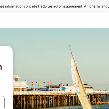
nes informations ont été traduites automatiquement. 
Afficher la lang
n
hes vers le haut et vers le bas pour les parcourir ou en appuyant et en fai