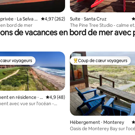
ur la base de 21 commentaires : 4,9 sur 5
rivée ⋅ La Selva B
Évaluation moyenne sur la base de 262 commen
4,97 (262)
Suite ⋅ Santa Cruz
É
en bord de mer
The Pine Tree Studio - calme et
ions de vacances en bord de mer avec p
confortable
 cœur voyageurs
Coup de cœur voyageurs
 cœur voyageurs
Coups de cœur voyageurs les p
nt en résidence ⋅ A
Évaluation moyenne sur la base de 48 comm
4,9 (48)
nt avec vue sur l'océan -
auffée et jacuzzi
Hébergement ⋅ Monterey
É
Oasis de Monterey Bay sur l'océ