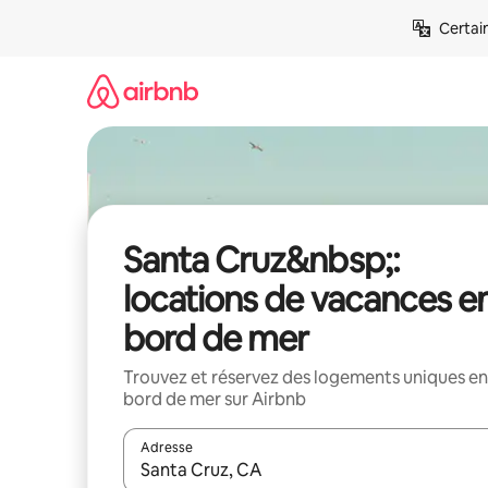
Aller
Certai
directement
au
contenu
Santa Cruz&nbsp;:
locations de vacances e
bord de mer
Trouvez et réservez des logements uniques en
bord de mer sur Airbnb
Adresse
Lorsque les résultats s'affichent, utilisez les flèc