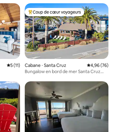
Coup de cœur voyageurs
Coups de cœur voyageurs les plus appréciés
mmentaires : 5 sur 5
Évaluation moyenne sur la base de 11 commentaires : 5 sur 5
5 (11)
Cabane ⋅ Santa Cruz
Évaluation moyenne su
4,96 (76)
Bungalow en bord de mer Santa Cruz
Californie