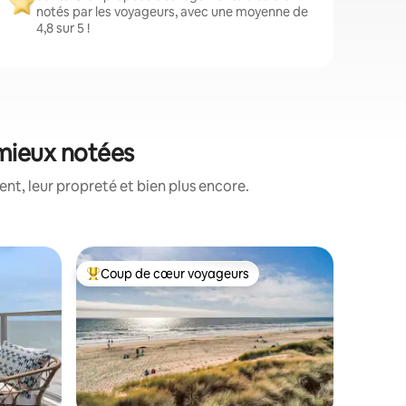
notés par les voyageurs, avec une moyenne de
4,8 sur 5 !
 mieux notées
t, leur propreté et bien plus encore.
Hébergem
Coup de cœur voyageurs
Coup
Coups de cœur voyageurs les plus appréciés
Coups d
s
Retraite 
avec vue
Le Coppe
située à 
communa
où la riv
taires : 4,99 sur 5
Pacifique
chambres