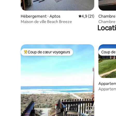
Hébergement ⋅ Aptos
Évaluation moyenne s
4,9 (21)
Chambre p
each
Maison de ville Beach Breeze
Chambre 
Locat
Coup de cœur voyageurs
Coup de
Coups de cœur voyageurs les plus appréciés
Coup de
Apparteme
ptos
Apparteme
Piscine ch