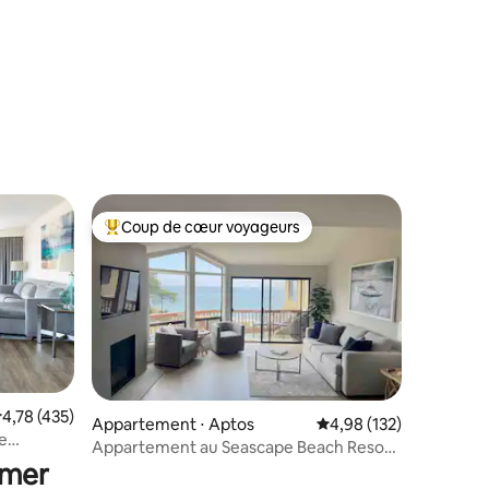
Coup de cœur voyageurs
Coups de cœur voyageurs les plus appréciés
valuation moyenne sur la base de 435 commentaires : 4,78 sur 5
4,78 (435)
Appartement ⋅ Aptos
Évaluation moyenne sur
4,98 (132)
taires : 4,96 sur 5
e
Appartement au Seascape Beach Resort
vec vue
 mer
avec vue sur l'océan