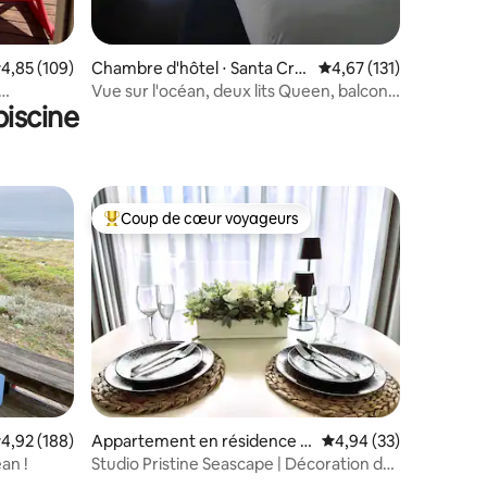
taires : 4,97 sur 5
valuation moyenne sur la base de 109 commentaires : 4,85 sur 5
4,85 (109)
Chambre d'hôtel ⋅ Santa Cru
Évaluation moyenne sur
4,67 (131)
z
Vue sur l'océan, deux lits Queen, balcon
iscine
partagé
Coup de cœur voyageurs
lus appréciés
Coups de cœur voyageurs les plus appréciés
entaires : 4,9 sur 5
valuation moyenne sur la base de 188 commentaires : 4,92 sur 5
4,92 (188)
Appartement en résidence ⋅
Évaluation moyenne su
4,94 (33)
Aptos
an !
Studio Pristine Seascape | Décoration de
charme saisonnière