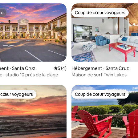
te
Coup de cœur voyageurs
te
Coup de cœur voyageurs
r la base de 46 commentaires : 4,91 sur 5
ent ⋅ Santa Cruz
Évaluation moyenne sur la base de 4 co
5 (4)
Hébergement ⋅ Santa Cruz
e : studio 10 près de la plage
Maison de surf Twin Lakes
 cœur voyageurs
Coup de cœur voyageurs
 cœur voyageurs
Coup de cœur voyageurs