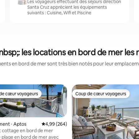
Les voyageurs effectuant des séjours direction
Santa Cruz apprécient les équipements
suivants : Cuisine, Wifi et Piscine
bsp;: les locations en bord de mer les
ents en bord de mer sont très bien notés pour leur emplacemen
de cœur voyageurs
Coup de cœur voyageurs
 cœur voyageurs les plus appréciés
Coup de cœur voyageurs
ent ⋅ Aptos
Évaluation moyenne sur la base de 264 commen
4,99 (264)
 cottage en bord de mer
 plage en bord de mer avec