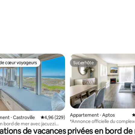
la base de 377 commentaires : 4,94 sur 5
de cœur voyageurs
Superhôte
 cœur voyageurs les plus appréciés
Superhôte
la base de 195 commentaires : 4,86 sur 5
Appartement ⋅ Aptos
É
nt ⋅ Castroville
Évaluation moyenne sur la base de 229 commen
4,96 (229)
*Annonce officielle du complex
en bord de mer avec jacuzzi
hôtelier* Villa de 2 chambres a
ations de vacances privées en bord de
partielle