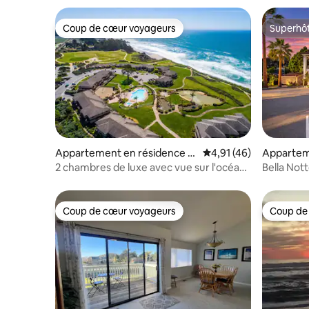
Coup de cœur voyageurs
Superhô
Coup de cœur voyageurs
Superhô
Appartement en résidence ⋅
Évaluation moyenne su
4,91 (46)
Appartem
Aptos
2 chambres de luxe avec vue sur l'océan
Bella Nott
et salle de cinéma, à deux pas de la plage
Coup de cœur voyageurs
Coup de
Coup de cœur voyageurs
Coup de