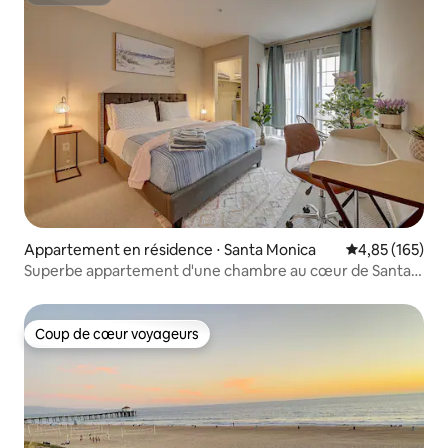
Superhôte
Appartement en résidence ⋅ Santa Monica
Évaluation moy
4,85 (165)
Superbe appartement d'une chambre au cœur de Santa
Monica
Coup de cœur voyageurs
Coup de cœur voyageurs