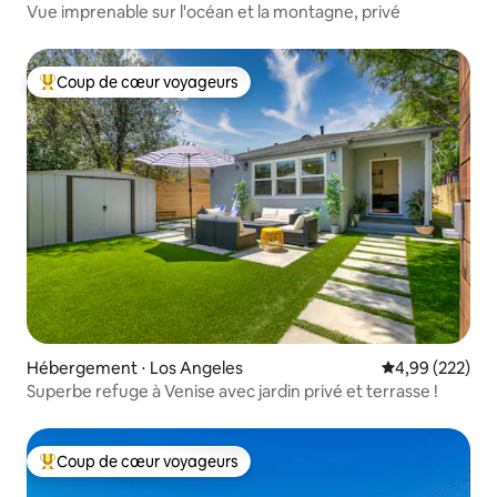
Vue imprenable sur l'océan et la montagne, privé
Coup de cœur voyageurs
Coups de cœur voyageurs les plus appréciés
Hébergement ⋅ Los Angeles
Évaluation moy
4,99 (222)
Superbe refuge à Venise avec jardin privé et terrasse !
Coup de cœur voyageurs
Coups de cœur voyageurs les plus appréciés