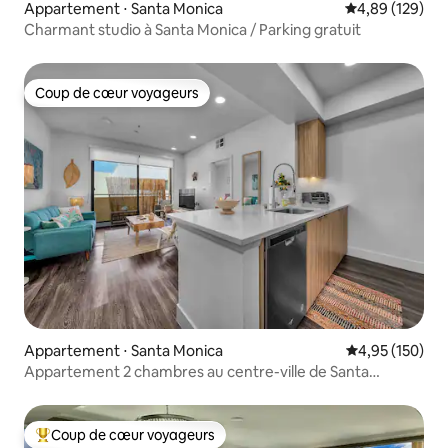
Appartement ⋅ Santa Monica
Évaluation moy
4,89 (129)
Charmant studio à Santa Monica / Parking gratuit
Coup de cœur voyageurs
Coup de cœur voyageurs
Appartement ⋅ Santa Monica
Évaluation moy
4,95 (150)
Appartement 2 chambres au centre-ville de Santa
Monica/à distance de marche de la plage
Coup de cœur voyageurs
Coups de cœur voyageurs les plus appréciés