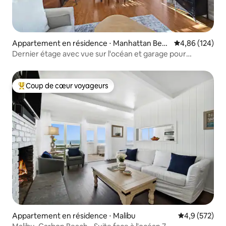
Appartement en résidence ⋅ Manhattan Beac
Évaluation moy
4,86 (124)
h
Dernier étage avec vue sur l'océan et garage pour
2 voitures à quelques pas de la plage
Coup de cœur voyageurs
Coups de cœur voyageurs les plus appréciés
Appartement en résidence ⋅ Malibu
Évaluation mo
4,9 (572)