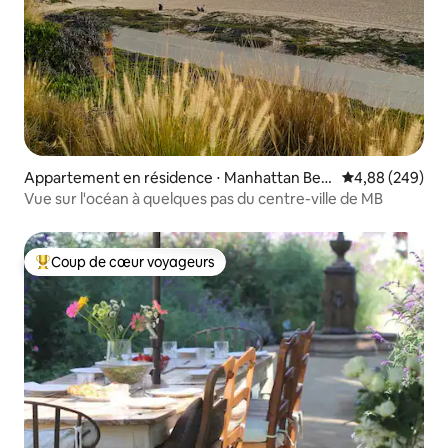
Appartement en résidence ⋅ Manhattan Bea
Évaluation moy
4,88 (249)
ch
Vue sur l'océan à quelques pas du centre-ville de MB
Coup de cœur voyageurs
Coups de cœur voyageurs les plus appréciés