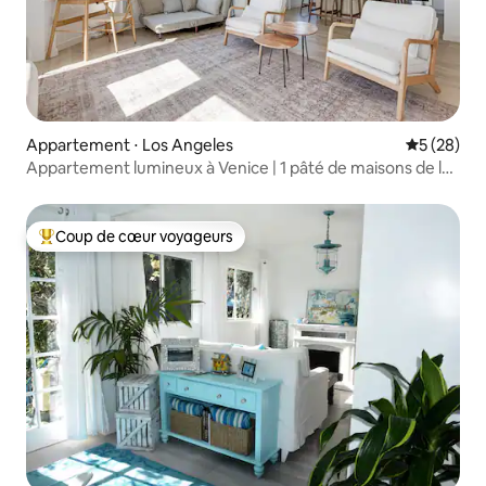
Appartement ⋅ Los Angeles
Évaluation
5 (28)
Appartement lumineux à Venice | 1 pâté de maisons de la
promenade
Coup de cœur voyageurs
Coups de cœur voyageurs les plus appréciés