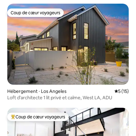
Coup de cœur voyageurs
Coup de cœur voyageurs
Hébergement ⋅ Los Angeles
Évaluation
5 (15)
Loft d'architecte 1 lit privé et calme, West LA, ADU
Coup de cœur voyageurs
Coups de cœur voyageurs les plus appréciés