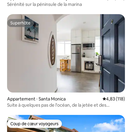
Sérénité sur la péninsule de la marina
Superhôte
Superhôte
Appartement ⋅ Santa Monica
Évaluation moy
4,83 (118)
Suite à quelques pas de l'océan, de la jetée et des
boutiques
Coup de cœur voyageurs
Coup de cœur voyageurs