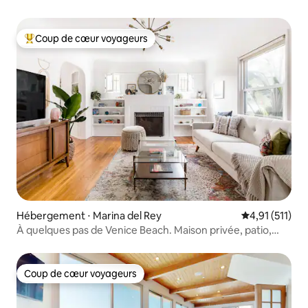
Coup de cœur voyageurs
Coups de cœur voyageurs les plus appréciés
Hébergement ⋅ Marina del Rey
Évaluation mo
4,91 (511)
À quelques pas de Venice Beach. Maison privée, patio,
garage
Coup de cœur voyageurs
Coup de cœur voyageurs