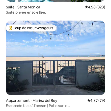
Suite ⋅ Santa Monica
Évaluation moy
4,98 (328)
Suite privée ensoleillée.
Coup de cœur voyageurs
Coups de cœur voyageurs les plus appréciés
Appartement ⋅ Marina del Rey
Évaluation mo
4,87 (79)
Escapade face à l'océan | Patio sur le
sable | Stationnement