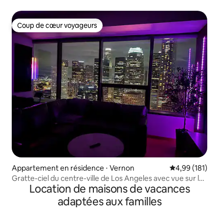
et vélos
Coup de cœur voyageurs
Coup de cœur voyageurs
Appartement en résidence ⋅ Vernon
Évaluation moy
4,99 (181)
Gratte-ciel du centre-ville de Los Angeles avec vue sur la
Location de maisons de vacances
ville
adaptées aux familles