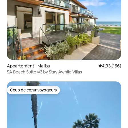
Appartement ⋅ Malibu
Évaluation moy
4,93 (166)
SA Beach Suite #3 by Stay Awhile Villas
Coup de cœur voyageurs
Coup de cœur voyageurs