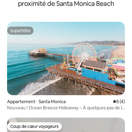
proximité de Santa Monica Beach
Superhôte
Superhôte
Appartement ⋅ Santa Monica
Évaluatio
5 (4)
Nouveau ! Ocean Breeze Hideaway – À quelques pas de la
plage
Coup de cœur voyageurs
Coup de cœur voyageurs