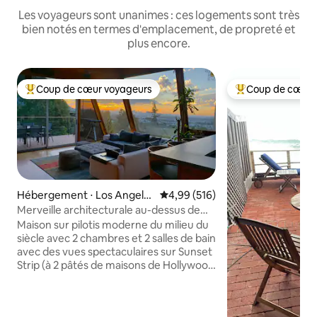
Les voyageurs sont unanimes : ces logements sont très
bien notés en termes d'emplacement, de propreté et
plus encore.
Coup de cœur voyageurs
Coup de cœur 
Coups de cœur voyageurs les plus appréciés
Coups de cœur vo
Hébergement ⋅ Los Angele
Évaluation moyenne sur la base 
4,99 (516)
s
Merveille architecturale au-dessus de
Sunset-WeHo avec vue
Maison sur pilotis moderne du milieu du
siècle avec 2 chambres et 2 salles de bain
avec des vues spectaculaires sur Sunset
Strip (à 2 pâtés de maisons de Hollywood
+ Fairfax). À seulement quelques pâtés
de maisons de l'action, mais très privé et
calme. Rénovations récentes du toit à la