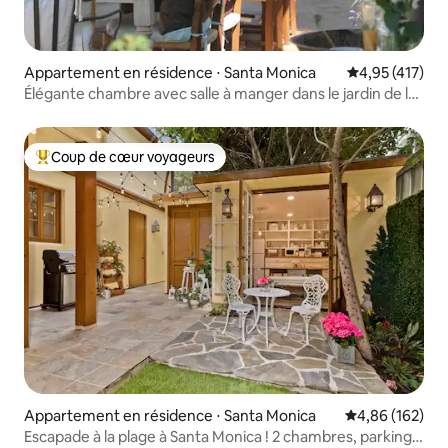
Appartement en résidence ⋅ Santa Monica
Évaluation moy
4,95 (417)
Élégante chambre avec salle à manger dans le jardin de la
cour
Coup de cœur voyageurs
Coups de cœur voyageurs les plus appréciés
Appartement en résidence ⋅ Santa Monica
Évaluation moy
4,86 (162)
Escapade à la plage à Santa Monica ! 2 chambres, parking