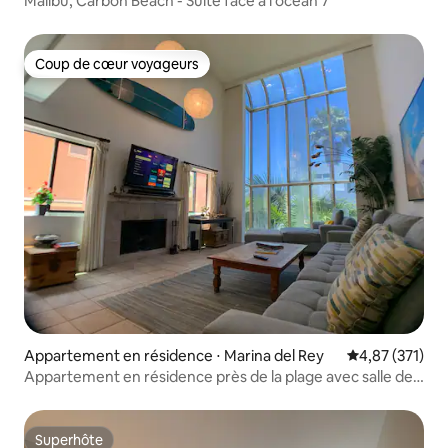
Malibu, Carbon Beach - Suite face à l'océan 7
Coup de cœur voyageurs
Coup de cœur voyageurs
Appartement en résidence ⋅ Marina del Rey
Évaluation moy
4,87 (371)
Appartement en résidence près de la plage avec salle de
jeux 3 chambres/3 salles de bain
Superhôte