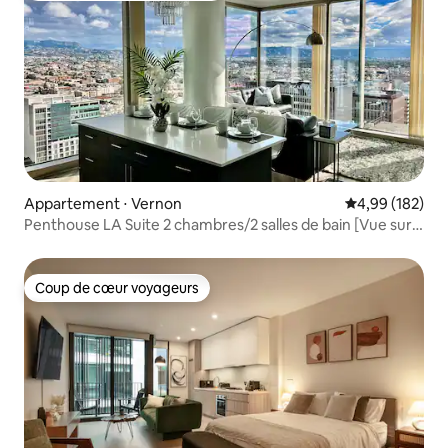
Appartement ⋅ Vernon
Évaluation moy
4,99 (182)
Penthouse LA Suite 2 chambres/2 salles de bain [Vue sur
le panneau Hollywood]
Coup de cœur voyageurs
Coup de cœur voyageurs