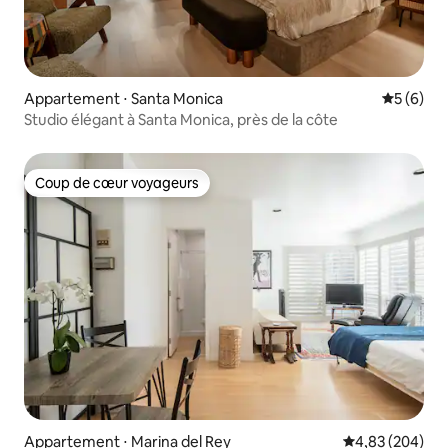
Appartement ⋅ Santa Monica
Évaluatio
5 (6)
Studio élégant à Santa Monica, près de la côte
Coup de cœur voyageurs
Coup de cœur voyageurs
Appartement ⋅ Marina del Rey
Évaluation moy
4,83 (204)