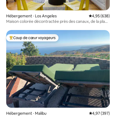
Hébergement ⋅ Los Angeles
Évaluation moy
4,95 (638)
Maison colorée décontractée près des canaux, de la plage
et d'Abbot Kinney
Coup de cœur voyageurs
Coups de cœur voyageurs les plus appréciés
Hébergement ⋅ Malibu
Évaluation moy
4,97 (397)