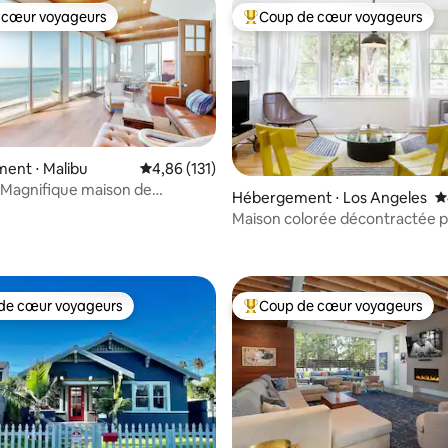
 cœur voyageurs
Coup de cœur voyageurs
 cœur voyageurs
Coups de cœur voyageurs les p
ent ⋅ Malibu
Évaluation moyenne sur la base de 131 comme
4,86 (131)
 ! Magnifique maison de
 la base de 511 commentaires : 4,91 sur 5
Hébergement ⋅ Los Angeles
É
s avec jacuzzi
Maison colorée décontractée p
canaux, de la plage et d'Abbot 
de cœur voyageurs
Coup de cœur voyageurs
 cœur voyageurs les plus appréciés
Coups de cœur voyageurs les p