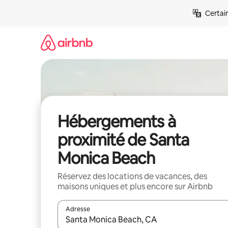
Aller
Certai
directement
au
contenu
Hébergements à
proximité de Santa
Monica Beach
Réservez des locations de vacances, des
maisons uniques et plus encore sur Airbnb
Adresse
Lorsque les résultats s'affichent, utilisez les flèc