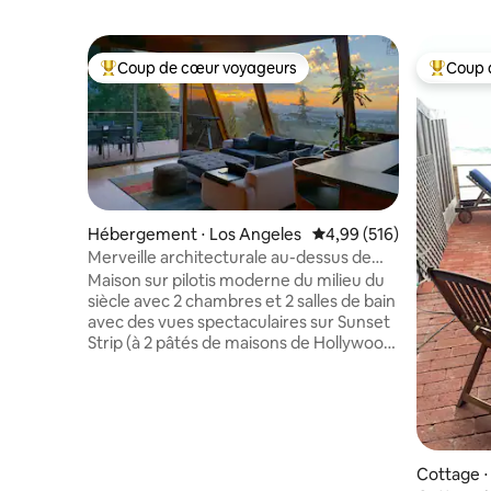
Coup de cœur voyageurs
Coup 
Coups de cœur voyageurs les plus appréciés
Coups de
Hébergement ⋅ Los Angeles
Évaluation moyenne sur 
4,99 (516)
Merveille architecturale au-dessus de
Sunset-WeHo avec vue
Maison sur pilotis moderne du milieu du
siècle avec 2 chambres et 2 salles de bain
avec des vues spectaculaires sur Sunset
Strip (à 2 pâtés de maisons de Hollywood
+ Fairfax). À seulement quelques pâtés
de maisons de l'action, mais très privé et
calme. Rénovations récentes du toit à la
fondation, système de
chauffage/climatisation, wifi 1 Giga/sec,
entrée + sortie avec 11 haut-parleurs,
Cottage ⋅
projecteur de film + deux téléviseurs 4k