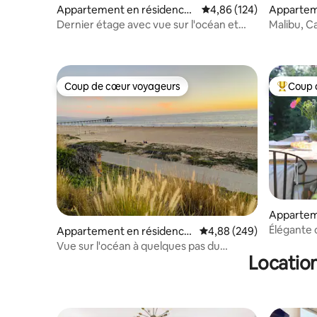
Appartement en résidence ⋅
Évaluation moyenne sur 
4,86 (124)
Appartem
Manhattan Beach
Malibu
Dernier étage avec vue sur l'océan et
Malibu, C
garage pour 2 voitures à quelques pas de
l'océan 7
la plage
Coup de cœur voyageurs
Coup 
Coup de cœur voyageurs
Coups de
Appartem
Santa Mo
Élégante 
Appartement en résidence
Évaluation moyenne sur 
4,88 (249)
dans le ja
⋅ Manhattan Beach
Vue sur l'océan à quelques pas du
Location
centre-ville de MB