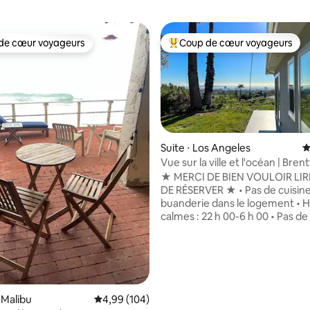
de cœur voyageurs
Coup de cœur voyageurs
 cœur voyageurs les plus appréciés
Coups de cœur voyageurs les p
la base de 516 commentaires : 4,99 sur 5
Suite ⋅ Los Angeles
É
Vue sur la ville et l'océan | Bre
Suite de 3 chambres
★ MERCI DE BIEN VOULOIR LI
DE RÉSERVER ★ • Pas de cuisine ni de
buanderie dans le logement • 
calmes : 22 h 00-6 h 00 • Pas de
d'événements ou d'invités non
approuvés • Nettoyage profess
entre chaque séjour Découvrez
Teakhaus, une retraite de styl
dans les collines de Brentwood
vue imprenable sur la ville et l'o
 Malibu
Évaluation moyenne sur la base de 104 commen
4,99 (104)
King Size, patio spacieux, Wi-Fi