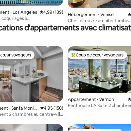
la base de 222 commentaires : 4,99 sur 5
ent ⋅ Los Angeles
Évaluation moyenne sur la base de 189 commen
4,99 (189)
Hébergement ⋅ Venise
É
 coquillages à
Chef-d'œuvre architectural ave
 Bungalow de plage bohème
cations d'appartements avec climatisat
terrasse
 cœur voyageurs
Coup de cœur voyageurs
 cœur voyageurs
Coups de cœur voyageurs les p
Appartement ⋅ Vernon
É
Penthouse LA Suite 2 chambres
la base de 129 commentaires : 4,89 sur 5
ent ⋅ Santa Monic
Évaluation moyenne sur la base de 150 comme
4,95 (150)
de bain [Vue sur le panneau Ho
nt 2 chambres au centre-ville
Monica/à distance de marche
e