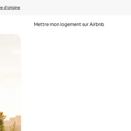
ue d'origine
Mettre mon logement sur Airbnb
sant glisser.