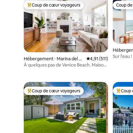
Coup de cœur voyageurs
Coup de
Coups de cœur voyageurs les plus appréciés
Coup de
Hébergem
Sur l'eau
Hébergement ⋅ Marina del Re
Évaluation moyenne sur
4,91 (511)
3 chambre
y
À quelques pas de Venice Beach. Maison
privée, patio, garage
Coup de cœur voyageurs
Coup 
Coups de cœur voyageurs les plus appréciés
Coups de