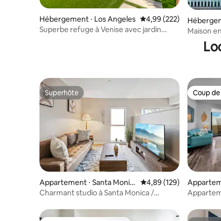
Hébergement ⋅ Los Angeles
Évaluation moyenne sur 
4,99 (222)
Hébergem
Superbe refuge à Venise avec jardin
Maison en
privé et terrasse !
Venice ~
Lo
chic
Superhôte
Coup de
Superhôte
Coup de
Appartement ⋅ Santa Monic
Évaluation moyenne sur 
4,89 (129)
Appartem
a
a
Charmant studio à Santa Monica /
Apparteme
Parking gratuit
de Santa 
de la plag