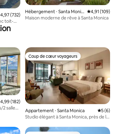
Hébergement ⋅ Santa Monic
Évaluation moyenne sur
4,91 (109)
taires : 4,99 sur 5
valuation moyenne sur la base de 732 commentaires : 4,97 sur 5
4,97 (732)
a
Maison moderne de rêve à Santa Monica
c toit-
ion
Coup de cœur voyageurs
lus appréciés
Coup de cœur voyageurs
valuation moyenne sur la base de 182 commentaires : 4,99 sur 5
4,99 (182)
/2 salles
Appartement ⋅ Santa Monica
Évaluation moyenn
5 (6)
ntaires : 4,95 sur 5
llywood]
Studio élégant à Santa Monica, près de la
côte