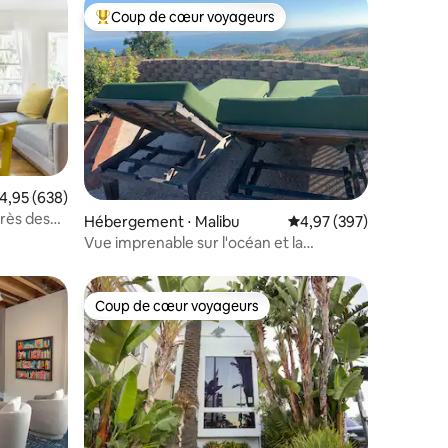
Coup de cœur voyageurs
lus appréciés
Coups de cœur voyageurs les plus appréciés
ntaires : 4,86 sur 5
valuation moyenne sur la base de 638 commentaires : 4,95 sur 5
4,95 (638)
rès des
Hébergement ⋅ Malibu
Évaluation moyenne sur
4,97 (397)
Kinney
Vue imprenable sur l'océan et la
montagne, privé
Coup de cœur voyageurs
lus appréciés
Coup de cœur voyageurs