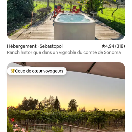
Hébergement ⋅ Sebastopol
Évaluation moy
4,94 (318)
Ranch historique dans un vignoble du comté de Sonoma
Coup de cœur voyageurs
Coups de cœur voyageurs les plus appréciés