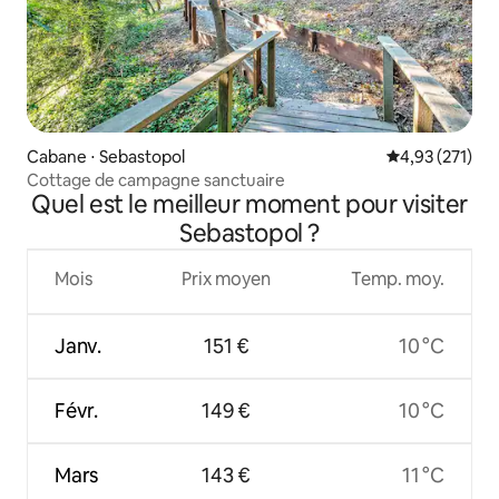
Cabane ⋅ Sebastopol
Évaluation moy
4,93 (271)
Cottage de campagne sanctuaire
Quel est le meilleur moment pour visiter
Sebastopol ?
Mois
Prix moyen
Temp. moy.
Janv.
151 €
10 °C
Févr.
149 €
10 °C
Mars
143 €
11 °C