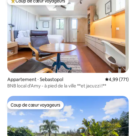
Coup de cœur voyageurs
Coups de cœur voyageurs les plus appréciés
Appartement ⋅ Sebastopol
Évaluation moy
4,99 (771)
BNB local d'Amy - à pied de la ville **et jacuzzi !**
Coup de cœur voyageurs
Coup de cœur voyageurs