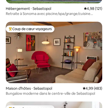
Hébergement ⋅ Sebastopol
Évaluation moy
4,98 (121)
Retraite à Sonoma avec piscine/spa/grange/cuisine
ouverte/verger
Coup de cœur voyageurs
Coups de cœur voyageurs les plus appréciés
Maison d'hôtes ⋅ Sebastopol
Évaluation moy
4,99 (483)
Bungalow moderne dans le centre-ville de Sebastopol