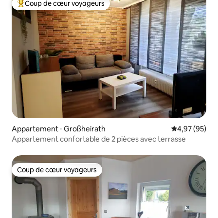
Coup de cœur voyageurs
Coups de cœur voyageurs les plus appréciés
Appartement ⋅ Großheirath
Évaluation mo
4,97 (95)
Appartement confortable de 2 pièces avec terrasse
Coup de cœur voyageurs
Coup de cœur voyageurs