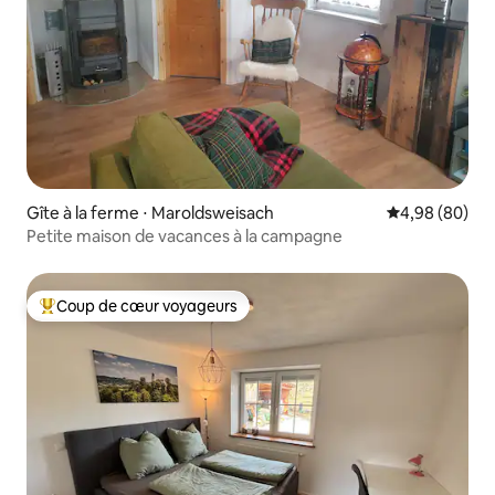
Gîte à la ferme ⋅ Maroldsweisach
Évaluation mo
4,98 (80)
Petite maison de vacances à la campagne
Coup de cœur voyageurs
Coups de cœur voyageurs les plus appréciés