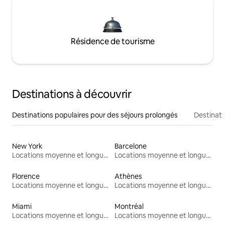
Résidence de tourisme
Destinations à découvrir
Destinations populaires pour des séjours prolongés
Destinati
New York
Barcelone
Locations moyenne et longue durée
Locations moyenne et longue durée
Florence
Athènes
Locations moyenne et longue durée
Locations moyenne et longue durée
Miami
Montréal
Locations moyenne et longue durée
Locations moyenne et longue durée