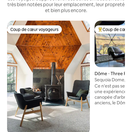
très bien notées pour leur emplacement, leur propreté
et bien plus encore.
Coup de cœur voyageurs
Coup de cœur 
Coup de cœur voyageurs
Coups de cœur vo
Dôme ⋅ Three Rive
Sequoia Dome, à 1
parc
Ce n'est pas seule
une expérience ! 
canopée d'arbres,
anciens, le Dôme 
terrasse surélevé
couper le souffle
d'une fenêtre pan
vue imprenable. Situé sur une propriété
privée de 3 acres 