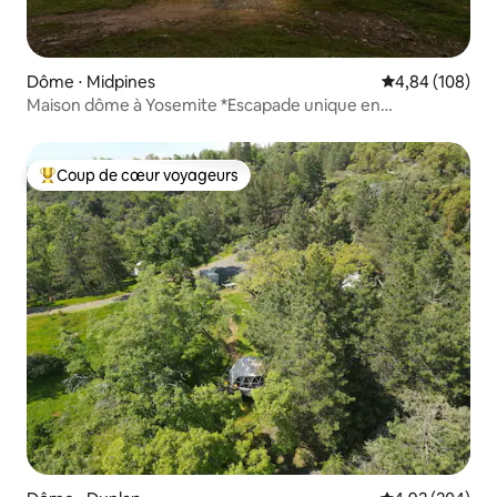
Dôme ⋅ Midpines
Évaluation moy
4,84 (108)
Maison dôme à Yosemite *Escapade unique en
montagne*
Coup de cœur voyageurs
Coups de cœur voyageurs les plus appréciés