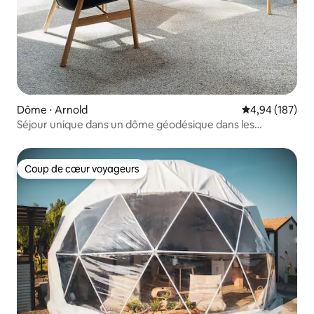
Dôme ⋅ Arnold
Évaluation moy
4,94 (187)
Séjour unique dans un dôme géodésique dans les
superbes Sierras
Coup de cœur voyageurs
Coup de cœur voyageurs