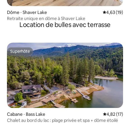
Dôme ⋅ Shaver Lake
Évaluation mo
4,63 (19)
Retraite unique en dôme à Shaver Lake
Location de bulles avec terrasse
Superhôte
Superhôte
Cabane ⋅ Bass Lake
Évaluation mo
4,82 (17)
Chalet au bord du lac : plage privée et spa + dôme étoilé