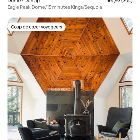
Dôme ⋅ Dunlap
Évaluation moy
4,93 (304)
Eagle Peak Dome/15 minutes Kings/Sequoia
Coup de cœur voyageurs
Coup de cœur voyageurs