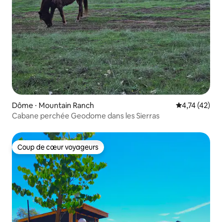
Dôme ⋅ Mountain Ranch
Évaluation mo
4,74 (42)
Cabane perchée Geodome dans les Sierras
Coup de cœur voyageurs
Coup de cœur voyageurs