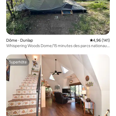
Dôme ⋅ Dunlap
Évaluation moy
4,96 (141)
Whispering Woods Dome/15 minutes des parcs nationaux
de Kings/Sequoia
Superhôte
Superhôte