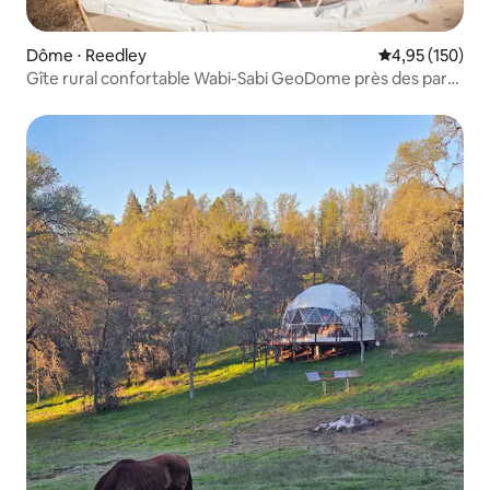
Dôme ⋅ Reedley
Évaluation moy
4,95 (150)
Gîte rural confortable Wabi-Sabi GeoDome près des parcs
nationaux