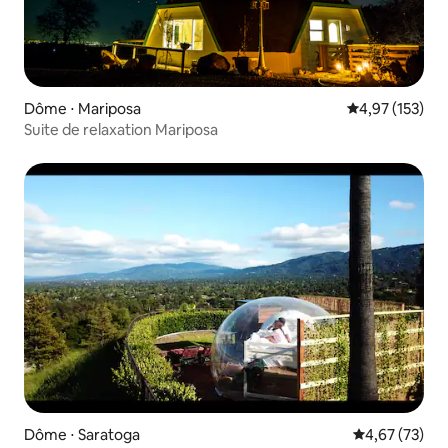
Dôme ⋅ Mariposa
Évaluation moy
4,97 (153)
Suite de relaxation Mariposa
Dôme ⋅ Saratoga
Évaluation mo
4,67 (73)