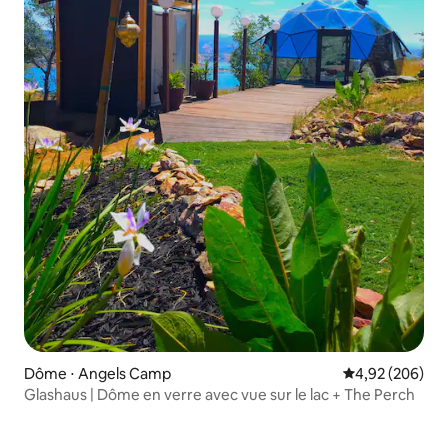
Dôme ⋅ Angels Camp
Évaluation moy
4,92 (206)
Glashaus | Dôme en verre avec vue sur le lac + The Perch