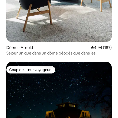
Dôme ⋅ Arnold
Évaluation moy
4,94 (187)
Séjour unique dans un dôme géodésique dans les
superbes Sierras
Coup de cœur voyageurs
Coup de cœur voyageurs