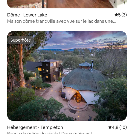
Dôme ⋅ Lower Lake
Évaluatio
5 (3)
Maison dôme tranquille avec vue sur le lac dans une
région viticole
Superhôte
Superhôte
Hébergement ⋅ Templeton
Évaluation m
4,8 (10)
Ranch du milieu du siècle ! Deux maisons !