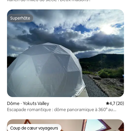
Superhôte
Superhôte
Dôme ⋅ Yokuts Valley
Évaluation m
4,7 (20)
Escapade romantique : dôme panoramique à 360° au
sommet d’une colline sous les étoiles
Coup de cœur voyageurs
Coup de cœur voyageurs