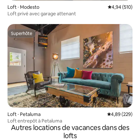
Loft ⋅ Modesto
Évaluation moy
4,94 (510)
Loft privé avec garage attenant
Superhôte
Superhôte
Loft ⋅ Petaluma
Évaluation moy
4,89 (229)
Loft entrepôt à Petaluma
Autres locations de vacances dans des
lofts