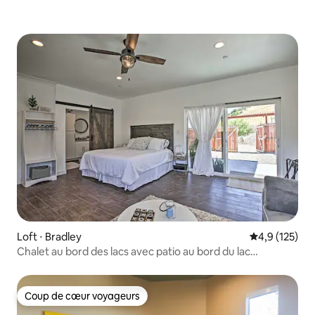
Loft ⋅ Bradley
Évaluation mo
4,9 (125)
Chalet au bord des lacs avec patio au bord du lac
Nacimiento
Coup de cœur voyageurs
Coup de cœur voyageurs