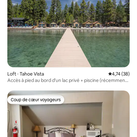
Loft ⋅ Tahoe Vista
Évaluation mo
4,74 (38)
Accès à pied au bord d'un lac privé + piscine (récemment
rénové)
Coup de cœur voyageurs
Coup de cœur voyageurs