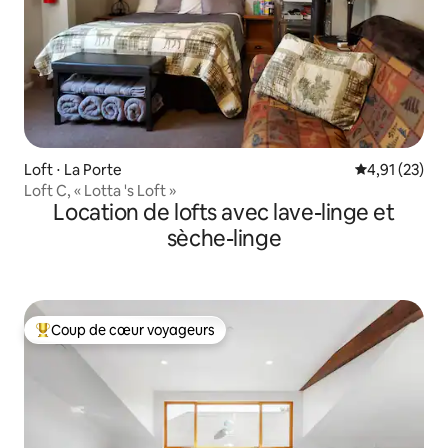
Loft ⋅ La Porte
Évaluation mo
4,91 (23)
Loft C, « Lotta 's Loft »
Location de lofts avec lave-linge et
sèche-linge
Coup de cœur voyageurs
Coups de cœur voyageurs les plus appréciés