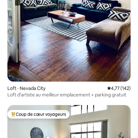
Loft ⋅ Nevada City
Évaluation moy
4,77 (142)
Loft d'artiste au meilleur emplacement + parking gratuit
Coup de cœur voyageurs
Coups de cœur voyageurs les plus appréciés