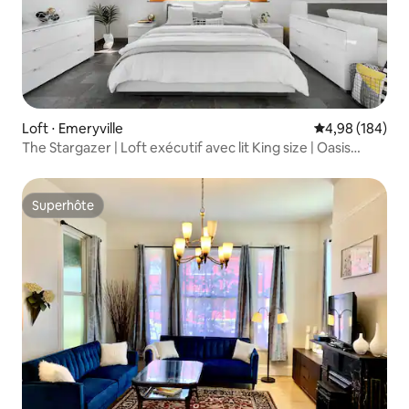
Loft ⋅ Emeryville
Évaluation moy
4,98 (184)
The Stargazer | Loft exécutif avec lit King size | Oasis
urbaine
Superhôte
Superhôte