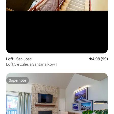
Loft ⋅ San Jose
Évaluation mo
4,98 (99)
Loft 5 étoiles à Santana Row !
Superhôte
Superhôte