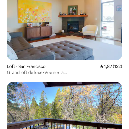
Loft ⋅ San Francisco
Évaluation moy
4,87 (122)
Grand loft de luxe•Vue sur la
baie•3 chambres•Dogpatch•15 min de SFO