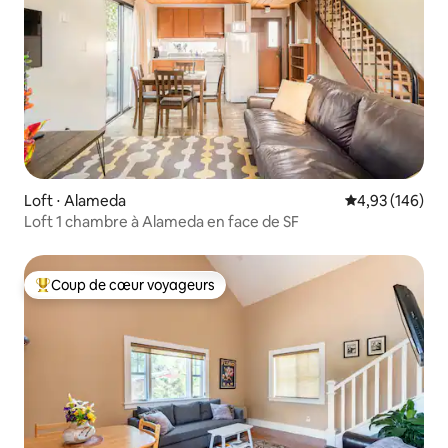
Loft ⋅ Alameda
Évaluation moy
4,93 (146)
Loft 1 chambre à Alameda en face de SF
Coup de cœur voyageurs
Coups de cœur voyageurs les plus appréciés