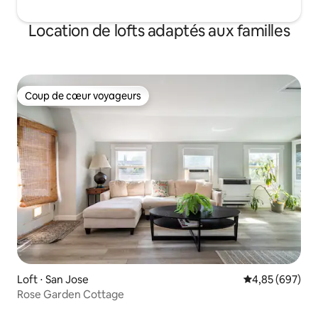
Location de lofts adaptés aux familles
Coup de cœur voyageurs
Coup de cœur voyageurs
Loft ⋅ San Jose
Évaluation moy
4,85 (697)
Rose Garden Cottage