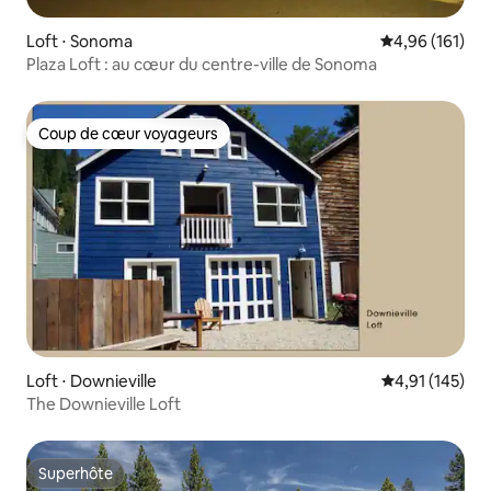
Loft ⋅ Sonoma
Évaluation moy
4,96 (161)
Plaza Loft : au cœur du centre-ville de Sonoma
Coup de cœur voyageurs
Coup de cœur voyageurs
Loft ⋅ Downieville
Évaluation moy
4,91 (145)
The Downieville Loft
Superhôte
Superhôte