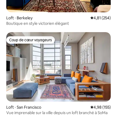
Loft ⋅ Berkeley
Évaluation moy
4,81 (254)
Boutique en style victorien élégant
Coup de cœur voyageurs
Coup de cœur voyageurs
Loft ⋅ San Francisco
Évaluation moy
4,98 (155)
Vue imprenable sur la ville depuis un loft branché à SoMa