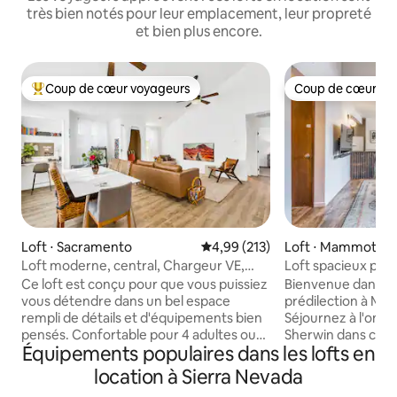
très bien notés pour leur emplacement, leur propreté
et bien plus encore.
Coup de cœur voyageurs
Coup de cœur vo
Coups de cœur voyageurs les plus appréciés
Coup de cœur vo
Loft ⋅ Sacramento
Évaluation moyenne sur la base 
4,99 (213)
Loft ⋅ Mammoth L
Loft moderne, central, Chargeur VE,
Loft spacieux près
Idéal pour les enfants !
Animaux/enfants 
Ce loft est conçu pour que vous puissiez
Bienvenue dans vo
vous détendre dans un bel espace
prédilection à Ma
rempli de détails et d'équipements bien
Séjournez à l'om
pensés. Confortable pour 4 adultes ou
Sherwin dans ce l
Équipements populaires dans les lofts en
familles avec enfants. Profitez de la
chambre, deux sall
cuisine dans une nouvelle cuisine
les commodités. Il
location à Sierra Nevada
équipée avec tout ce dont vous avez
en voiture d'Eagle