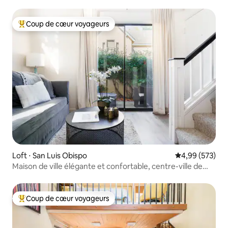
Coup de cœur voyageurs
Coups de cœur voyageurs les plus appréciés
Loft ⋅ San Luis Obispo
Évaluation moy
4,99 (573)
Maison de ville élégante et confortable, centre-ville de
SLO
Coup de cœur voyageurs
Coups de cœur voyageurs les plus appréciés