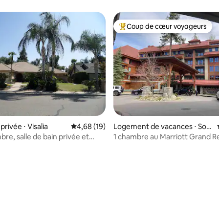
Coup de cœur voyageurs
Coups de cœur voyageurs les p
rivée ⋅ Visalia
Évaluation moyenne sur la base de 19 comme
4,68 (19)
Logement de vacances ⋅ Sou
th Lake Tahoe
re, salle de bain privée et
1 chambre au Marriott Grand R
ermée.
la base de 285 commentaires : 4,97 sur 5