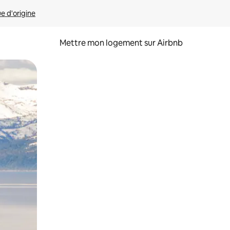
ue d'origine
Mettre mon logement sur Airbnb
sant glisser.