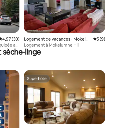
taires : 4,83 sur 5
Évaluation moyenne sur la base de 30 commentaires : 4,97 sur 5
4,97 (30)
Logement de vacances ⋅ Mokelu
Évaluation moyenn
5 (9)
mne Hill
quipée au
Logement à Mokelumne Hill
t sèche-linge
Superhôte
Superhôte