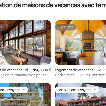
tion de maisons de vacances avec ter
te
Superhôte
te
Superhôte
 la base de 87 commentaires : 4,93 sur 5
de vacances ⋅ Pla
Évaluation moyenne sur la base de 102 comme
4,77 (102)
Logement de vacances ⋅ Twai
n Harte
halet en rondins avec jacuzzi
Cedar Pines~Luxe MT. Retraite 
tonneau !
Jacuzzi + sauna + climatisation
 cœur voyageurs
Coup de cœur voyageurs
 cœur voyageurs
Coup de cœur voyageurs