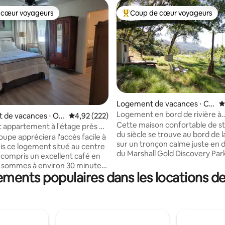
 cœur voyageurs
Coup de cœur voyageurs
 cœur voyageurs
Coups de cœur voyageurs les p
Logement de vacances ⋅ Col
É
 la base de 201 commentaires : 4,95 sur 5
oma
Logement en bord de rivière à
 de vacances ⋅ Oa
Évaluation moyenne sur la base de 222 commen
4,92 (222)
Coloma/Lotus
Cette maison confortable de st
appartement à l'étage près de
du siècle se trouve au bord de la
/BassLake
oupe appréciera l'accès facile à
sur un tronçon calme juste en 
is ce logement situé au centre
du Marshall Gold Discovery Par
y compris un excellent café en
Descendez les escaliers depuis 
terrasse et piquez une tête dan
ements populaires dans les locations 
te et à 10 minutes de Bass
rivière ! La grande terrasse off
ramway local s'arrête à
espace pour profiter de l’extér
é et YART peut vous emmener à
meubles confortables compos
 et Yosemite. Réservez à
logement de 1050 pieds carrés 
 Cet appartement d'une
Nous mettons à votre dispositi
dispose d'une chambre