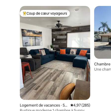
Coup de cœur voyageurs
Coups de cœur voyageurs les plus appréciés
Chambre p
Une chamb
entrée f
Logement de vacances ⋅ Sa
Évaluation moyenne sur 
4,97 (285)
nta Cruz
Rustique moderne 1 chambre à Sunny