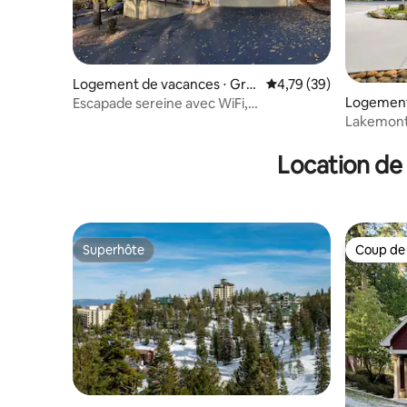
Logement de vacances ⋅ Gro
Évaluation moyenne su
4,79 (39)
veland
Logement
Escapade sereine avec WiFi,
old
climatisation, terrasse et bois
Lakemont
familiale 
Location de 
Superhôte
Coup de
Superhôte
Coup de