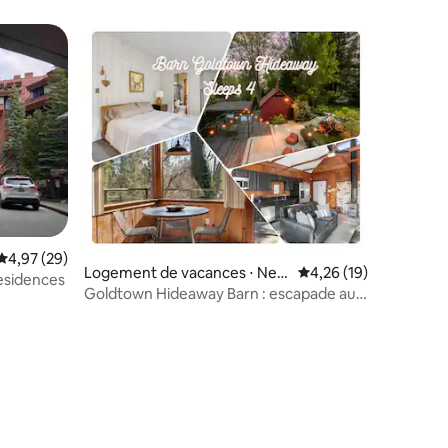
vignoble
lus appréciés
ntaires : 4,68 sur 5
Évaluation moyenne sur la base de 29 commentaires : 4,97 sur 5
4,97 (29)
Logement de vacances ⋅ Nev
Évaluation moyenne su
4,26 (19)
esidences
ada City
Goldtown Hideaway Barn : escapade au
calme en ville