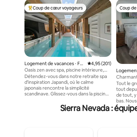
Coup de cœur voyageurs
Coup de
Coups de cœur voyageurs les plus appréciés
Coup de
Logement de vacances ⋅ Fair
Évaluation moyenne sur
4,95 (201)
Oaks
Oasis zen avec spa, piscine intérieure,
Logement
bain à remous et sauna
Détendez-vous dans notre retraite spa
khurst
Charmant 
d'inspiration Japandi, où le calme
Yosemite
Tout le gr
japonais rencontre la simplicité
tout depu
scandinave. Glissez-vous dans la piscine
de tout, 
intérieure chauffée, détendez-vous
bas. Nous sommes à environ 30 minutes
dans une baignoire en cèdre,
Sierra Nevada : équip
de Yosemi
réchauffez-vous dans le sauna privé et
Lake. Le t
rincez-vous sous les douches à effet
proximit
pluie du spa. Deux cheminées et une
Bass Lake
cuisine de qualité professionnelle
l'avance.
complètent quatre chambres spacieuses
chambre 