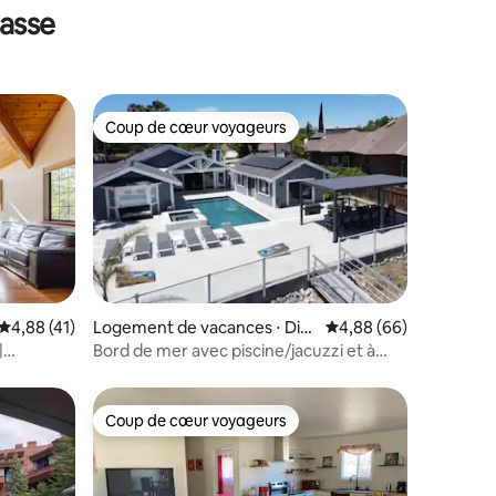
rasse
Coup de cœur voyageurs
Coup de cœur voyageurs
ntaires : 4,77 sur 5
Évaluation moyenne sur la base de 41 commentaires : 4,88 sur 5
4,88 (41)
Logement de vacances ⋅ Disc
Évaluation moyenne su
4,88 (66)
overy Bay
|
Bord de mer avec piscine/jacuzzi et à
6 minutes de rapides
Coup de cœur voyageurs
Coup de cœur voyageurs