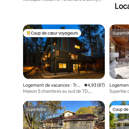
Loca
Seabright
Coup de cœur voyageurs
Superhô
Coups de cœur voyageurs les plus appréciés
Superhô
Logement de vacances ⋅ Truc
Évaluation moyenne sur
4,93 (87)
Logement 
kee
cerville
Maison 5 chambres au sud de TD,
Superbe c
entièrement rénovée et jacuzzi
et sauna 
Superhôte
Coup de
Superhôte
Coup de