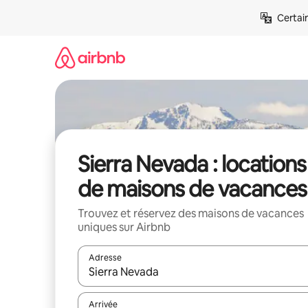
Aller
Certai
directement
au
contenu
Sierra Nevada : locations
de maisons de vacances
Trouvez et réservez des maisons de vacances
uniques sur Airbnb
Adresse
Lorsque les résultats s'affichent, utilisez les flèc
Arrivée