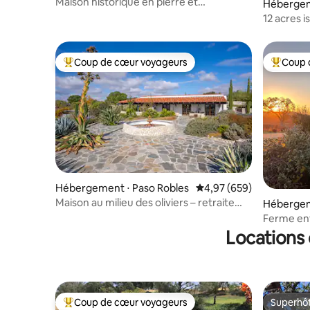
y
Maison historique en pierre et
Hébergem
charmante escapade !
12 acres i
Yosemite
Coup de cœur voyageurs
Coup 
Coups de cœur voyageurs les plus appréciés
Coups de
Hébergement ⋅ Paso Robles
Évaluation moyenne sur 
4,97 (659)
Maison au milieu des oliviers – retraite
Hébergem
paisible dans une exploitation oléicole
Ferme ent
Locations 
Coup de cœur voyageurs
Superhô
Coups de cœur voyageurs les plus appréciés
Superhô