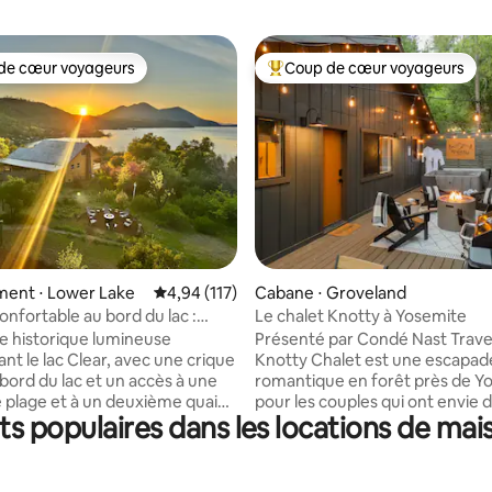
de cœur voyageurs
Coup de cœur voyageurs
 cœur voyageurs les plus appréciés
Coups de cœur voyageurs les p
sur la base de 157 commentaires : 5 sur 5
ent ⋅ Lower Lake
Évaluation moyenne sur la base de 117 comme
4,94 (117)
Cabane ⋅ Groveland
onfortable au bord du lac :
Le chalet Knotty à Yosemite
rivés et plage
 historique lumineuse
Présenté par Condé Nast Trave
nt le lac Clear, avec une crique
Knotty Chalet est une escapad
 bord du lac et un accès à une
romantique en forêt près de Y
plage et à un deuxième quai
pour les couples qui ont envie 
s populaires dans les locations de ma
 Les vues panoramiques, les
le jour et de détente la nuit. Parcourez
privés et les généreux espaces
les sentiers emblématiques de
blement intérieurs et
puis plongez dans le jacuzzi sous
s sont idéaux pour se détendre
installez-vous confortablement