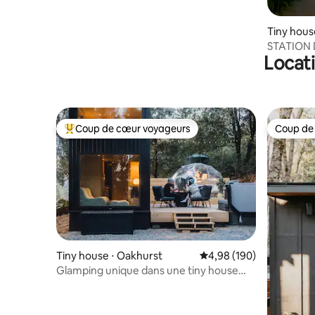
Tiny hous
STATION 
Locati
SOUTH G
Coup de cœur voyageurs
Coup de
Coups de cœur voyageurs les plus appréciés
Coup de
Tiny house ⋅ Oakhurst
Évaluation moyenne sur 
4,98 (190)
Glamping unique dans une tiny house
Japandi