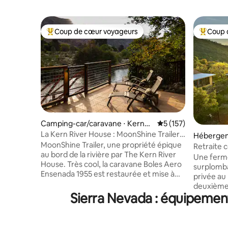
Coup de cœur voyageurs
Coup 
Coups de cœur voyageurs les plus appréciés
Coups de
Camping-car/caravane ⋅ Kernvill
Évaluation moyenne 
5 (157)
e
La Kern River House : MoonShine Trailer
Hébergem
Waterfront
MoonShine Trailer, une propriété épique
Retraite c
au bord de la rivière par The Kern River
sentiers p
Une ferme
House. Très cool, la caravane Boles Aero
surplomba
Ensenada 1955 est restaurée et mise à
privée au
jour avec amour. Sa maison éternelle sur
deuxième 
un bel endroit de Kern River, juste au sud
Sierra Nevada : équipement
partagés.
de Big Daddy Rapids. Bord de mer privé
sentiers 
avec accès à la rivière, jacuzzi en cèdre,
de rassem
patios, barbecue au gaz, foyer, douche
extérieur