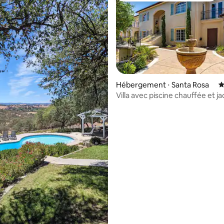
Hébergement ⋅ Santa Rosa
É
Villa avec piscine chauffée et ja
la base de 540 commentaires : 4,95 sur 5