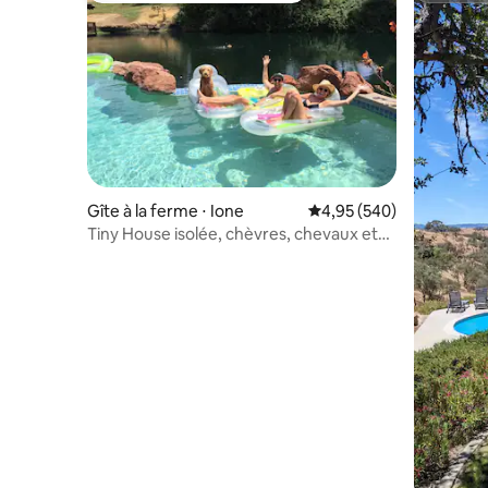
Gîte à la ferme ⋅ Ione
Évaluation moyenne sur 
4,95 (540)
Tiny House isolée, chèvres, chevaux et
piscine