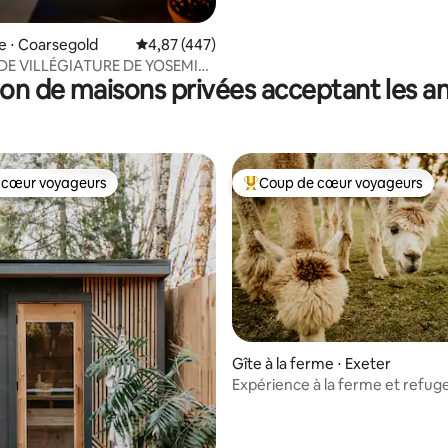
e ⋅ Coarsegold
Évaluation moyenne sur la base de 447 comme
4,87 (447)
DE VILLÉGIATURE DE YOSEMITE
on de maisons privées acceptant les 
ATE
 cœur voyageurs
Coup de cœur voyageurs
 cœur voyageurs
Coups de cœur voyageurs les p
la base de 190 commentaires : 4,98 sur 5
Gîte à la ferme ⋅ Exeter
Expérience à la ferme et refug
animalier près des séquoias