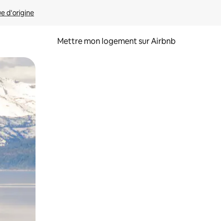
ue d'origine
Mettre mon logement sur Airbnb
sant glisser.