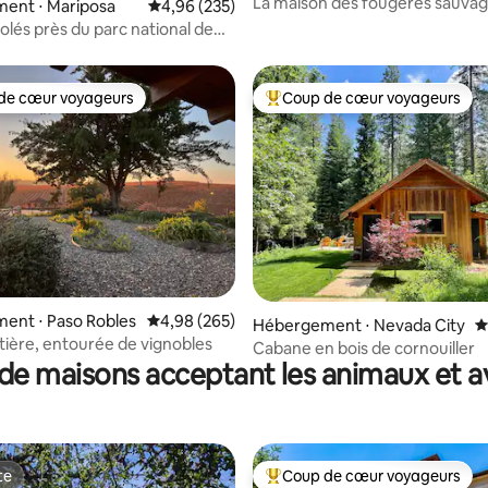
La maison des fougères sauva
ent ⋅ Mariposa
Évaluation moyenne sur la base de 235 commen
4,96 (235)
solés près du parc national de
de cœur voyageurs
Coup de cœur voyageurs
 cœur voyageurs les plus appréciés
Coups de cœur voyageurs les p
la base de 659 commentaires : 4,97 sur 5
ent ⋅ Paso Robles
Évaluation moyenne sur la base de 265 commen
4,98 (265)
Hébergement ⋅ Nevada City
É
ière, entourée de vignobles
Cabane en bois de cornouiller
de maisons acceptant les animaux et a
te
Coup de cœur voyageurs
te
Coups de cœur voyageurs les p