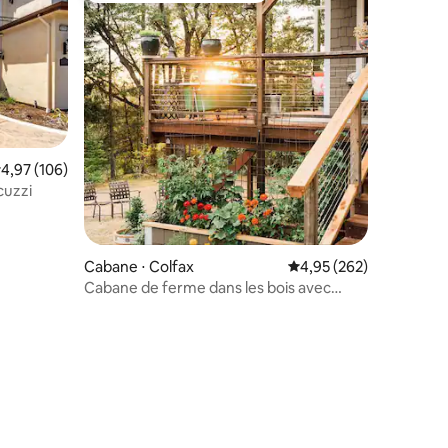
valuation moyenne sur la base de 106 commentaires : 4,97 sur 5
4,97 (106)
cuzzi
Cabane ⋅ Colfax
Évaluation moyenne sur
4,95 (262)
Cabane de ferme dans les bois avec
intimité ! WIFI AC