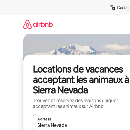
Aller
Certai
directement
au
contenu
Locations de vacances
acceptant les animaux à
Sierra Nevada
Trouvez et réservez des maisons uniques
acceptant les animaux sur Airbnb
Adresse
Lorsque les résultats s'affichent, utilisez les flèc