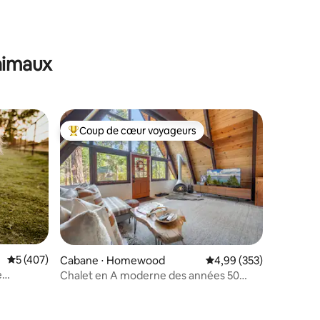
ntaires : 4,87 sur 5
animaux
Coup de cœur voyageurs
lus appréciés
Coups de cœur voyageurs les plus appréciés
Évaluation moyenne sur la base de 407 commentaires : 5 sur 5
5 (407)
Cabane ⋅ Homewood
Évaluation moyenne sur
4,99 (353)
e
Chalet en A moderne des années 50
avec jacuzzi à Tahoe