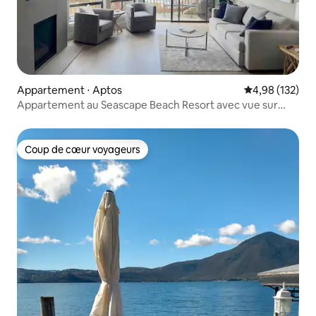
Appartement ⋅ Aptos
Évaluation moy
4,98 (132)
Appartement au Seascape Beach Resort avec vue sur
l'océan
Coup de cœur voyageurs
Coup de cœur voyageurs