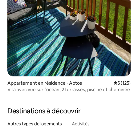
Appartement en résidence ⋅ Aptos
Évaluation 
5 (125)
Villa avec vue sur l'océan, 2 terrasses, piscine et cheminée
Destinations à découvrir
Autres types de logements
Activités