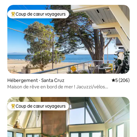
Coup de cœur voyageurs
Coups de cœur voyageurs les plus appréciés
Hébergement ⋅ Santa Cruz
Évaluation 
5 (206)
Maison de rêve en bord de mer ! Jacuzzi/vélos
électriques/planches de surf
Coup de cœur voyageurs
Coups de cœur voyageurs les plus appréciés