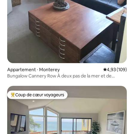
Appartement ⋅ Monterey
Évaluation moy
4,93 (109)
Bungalow Cannery Row À deux pas de la mer et de
l'aquarium
Coup de cœur voyageurs
Coups de cœur voyageurs les plus appréciés