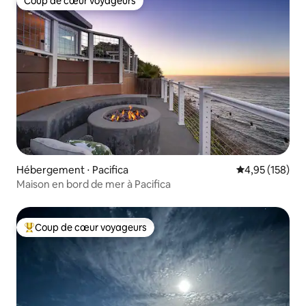
Coup de cœur voyageurs
Coup de cœur voyageurs
Hébergement ⋅ Pacifica
Évaluation moy
4,95 (158)
Maison en bord de mer à Pacifica
Coup de cœur voyageurs
Coups de cœur voyageurs les plus appréciés