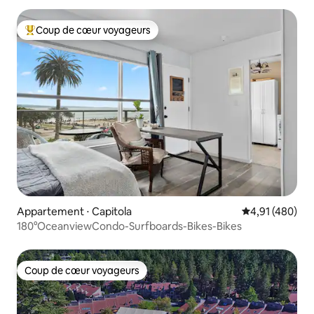
Coup de cœur voyageurs
Coups de cœur voyageurs les plus appréciés
Appartement ⋅ Capitola
Évaluation moy
4,91 (480)
180°OceanviewCondo-Surfboards-Bikes-Bikes
Coup de cœur voyageurs
Coup de cœur voyageurs