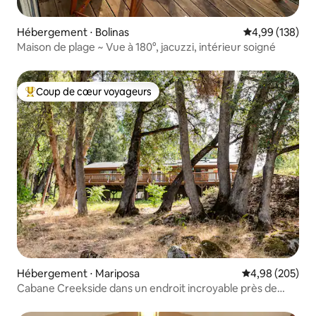
Hébergement ⋅ Bolinas
Évaluation moy
4,99 (138)
Maison de plage ~ Vue à 180°, jacuzzi, intérieur soigné
Coup de cœur voyageurs
Coups de cœur voyageurs les plus appréciés
Hébergement ⋅ Mariposa
Évaluation moy
4,98 (205)
Cabane Creekside dans un endroit incroyable près de
Yosemite.