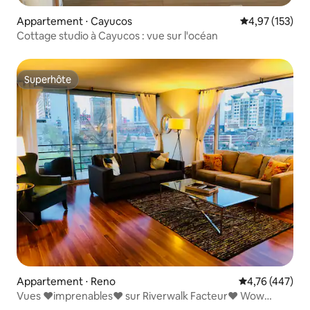
Appartement ⋅ Cayucos
Évaluation moy
4,97 (153)
Cottage studio à Cayucos : vue sur l'océan
Superhôte
Superhôte
Appartement ⋅ Reno
Évaluation moy
4,76 (447)
Vues ❤️imprenables❤️ sur Riverwalk Facteur❤️ Wow
1BR2BA