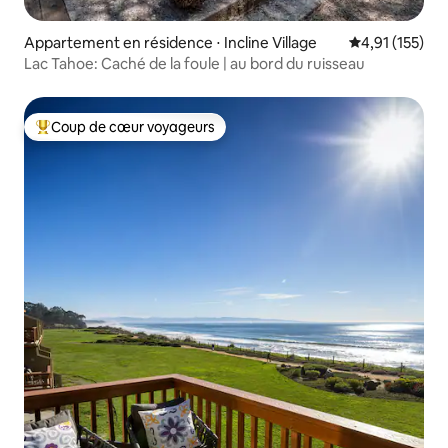
Appartement en résidence ⋅ Incline Village
Évaluation moy
4,91 (155)
Lac Tahoe: Caché de la foule | au bord du ruisseau
Coup de cœur voyageurs
Coups de cœur voyageurs les plus appréciés