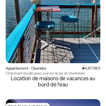
Appartement ⋅ Clearlake
Évaluation moy
4,97 (187)
Charmant studio avec vue sur le lac et cheminée
Location de maisons de vacances au
bord de l'eau