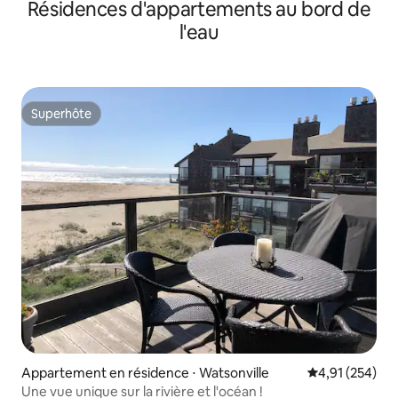
Résidences d'appartements au bord de
nous
l'eau
Superhôte
Superhôte
Appartement en résidence ⋅ Watsonville
Évaluation moy
4,91 (254)
Une vue unique sur la rivière et l'océan !