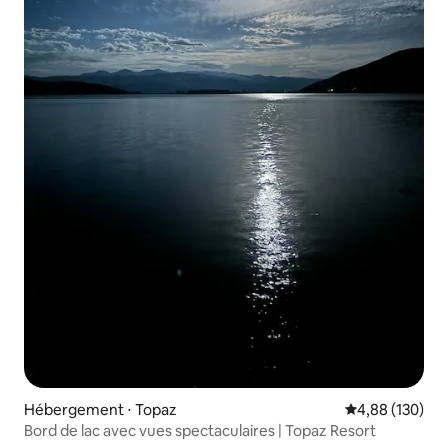
Hébergement ⋅ Topaz
Évaluation moy
4,88 (130)
Bord de lac avec vues spectaculaires | Topaz Resort