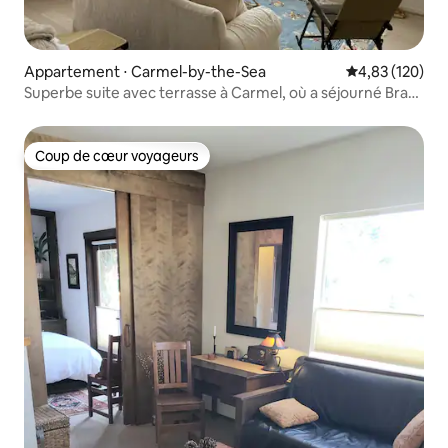
Appartement ⋅ Carmel-by-the-Sea
Évaluation moy
4,83 (120)
Superbe suite avec terrasse à Carmel, où a séjourné Brad
Pitt !
Coup de cœur voyageurs
Coup de cœur voyageurs