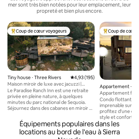
mer sont très bien notées pour leur emplacement, leur
propreté et bien plus encore.
Coup de cœur voyageurs
Coup de cœur 
Coups de cœur voyageurs les plus appréciés
Coups de cœur vo
Tiny house ⋅ Three Rivers
Évaluation moyenne sur la base 
4,93 (195)
Maison miroir de luxe avec jacuzzi |
Appartement ⋅ Mill
Sequoia (Awake)
Le Paradise Ranch Inn est une retraite
Appartement flotta
privée en pleine nature, à quelques
Richardson à Sausa
Condo flottant ro
minutes du parc national de Sequoia.
imprenable sur l'
Séjournez dans des cabanes en miroir au
profitez d'une esc
design avant-gardiste avec jacuzzi privé
style et confort. 
ou dans des tentes de glamping de luxe
Équipements populaires dans les
soleil depuis votre
installées au cœur d’un paysage
confortable ou dé
locations au bord de l'eau à Sierra
pittoresque au bord de la rivière.
pont avec des péli
Profitez de foyers extérieurs, d’un