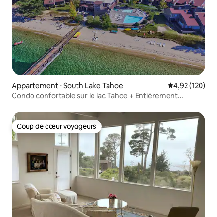
Appartement ⋅ South Lake Tahoe
Évaluation moy
4,92 (120)
Condo confortable sur le lac Tahoe + Entièrement
approvisionné + Près du casino
Coup de cœur voyageurs
Coup de cœur voyageurs