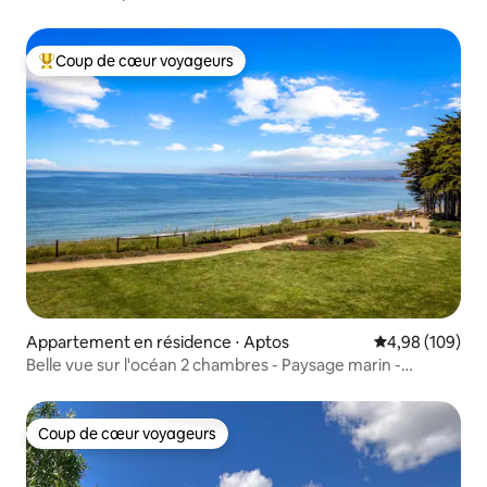
Coup de cœur voyageurs
Coups de cœur voyageurs les plus appréciés
Appartement en résidence ⋅ Aptos
Évaluation moy
4,98 (109)
Belle vue sur l'océan 2 chambres - Paysage marin -
Kilomètres de plage
Coup de cœur voyageurs
Coup de cœur voyageurs