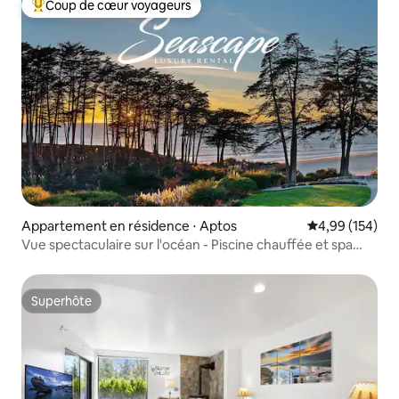
Coup de cœur voyageurs
Coups de cœur voyageurs les plus appréciés
Appartement en résidence ⋅ Aptos
Évaluation moy
4,99 (154)
Vue spectaculaire sur l'océan - Piscine chauffée et spa
Seascape
Superhôte
Superhôte