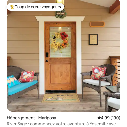
Coup de cœur voyageurs
Coups de cœur voyageurs les plus appréciés
Hébergement ⋅ Mariposa
Évaluation moy
4,99 (190)
River Sage : commencez votre aventure à Yosemite avec