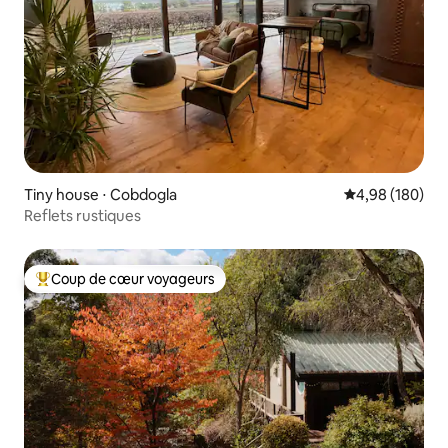
Tiny house ⋅ Cobdogla
Évaluation moy
4,98 (180)
Reflets rustiques
Coup de cœur voyageurs
Coups de cœur voyageurs les plus appréciés