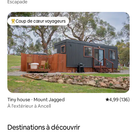
Escapade
Coup de cœur voyageurs
Coups de cœur voyageurs les plus appréciés
Tiny house ⋅ Mount Jagged
Évaluation moy
4,99 (136)
À l'extérieur à Ancell
Destinations à découvrir