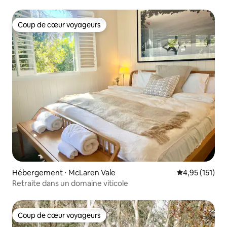
Coup de cœur voyageurs
Coup de cœur voyageurs
Hébergement ⋅ McLaren Vale
Évaluation moy
4,95 (151)
Retraite dans un domaine viticole
Coup de cœur voyageurs
Coup de cœur voyageurs