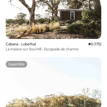
Cabane ⋅ Lobethal
Évaluation 
5 (175)
La maison sur Soul Hill - Escapade de charme
Superhôte
Superhôte