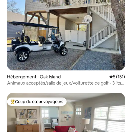
Hébergement ⋅ Oak Island
Évaluation 
5 (151)
Animaux acceptés/salle de jeux/voiturette de golf - 3 lits
2 salles de bain
Coup de cœur voyageurs
Coups de cœur voyageurs les plus appréciés