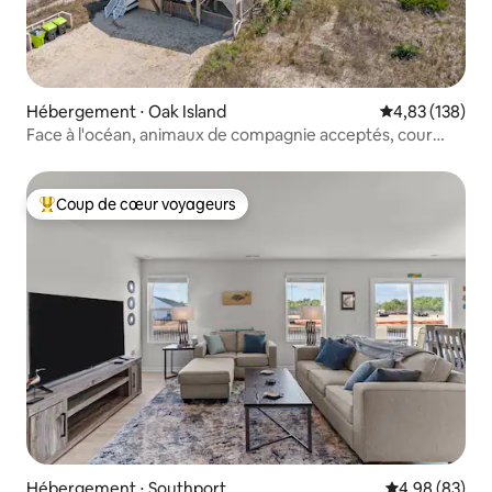
Hébergement ⋅ Oak Island
Évaluation moy
4,83 (138)
Face à l'océan, animaux de compagnie acceptés, cour
clôturée
Coup de cœur voyageurs
Coups de cœur voyageurs les plus appréciés
Hébergement ⋅ Southport
Évaluation mo
4,98 (83)