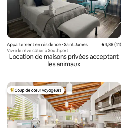
Appartement en résidence ⋅ Saint James
Évaluation mo
4,88 (41)
Vivre le rêve côtier à Southport
Location de maisons privées acceptant
les animaux
Coup de cœur voyageurs
Coups de cœur voyageurs les plus appréciés