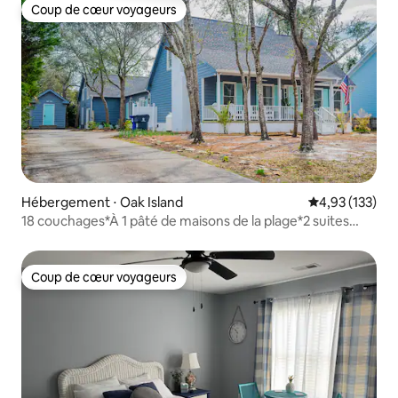
Coup de cœur voyageurs
Coup de cœur voyageurs
Hébergement ⋅ Oak Island
Évaluation moy
4,93 (133)
18 couchages*À 1 pâté de maisons de la plage*2 suites
parentales*Salle de jeux
Coup de cœur voyageurs
Coup de cœur voyageurs