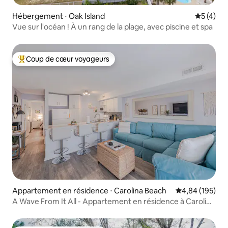
Hébergement ⋅ Oak Island
Évaluatio
5 (4)
Vue sur l'océan ! À un rang de la plage, avec piscine et spa
Coup de cœur voyageurs
Coups de cœur voyageurs les plus appréciés
Appartement en résidence ⋅ Carolina Beach
Évaluation moy
4,84 (195)
A Wave From It All - Appartement en résidence à Carolina
Beach