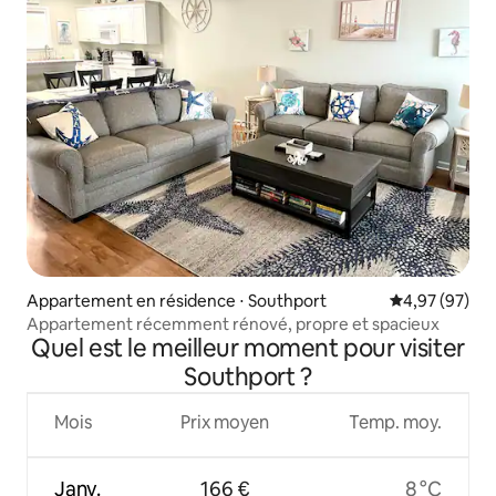
Appartement en résidence ⋅ Southport
Évaluation mo
4,97 (97)
Appartement récemment rénové, propre et spacieux
Quel est le meilleur moment pour visiter
Southport ?
Mois
Prix moyen
Temp. moy.
Janv.
166 €
8 °C