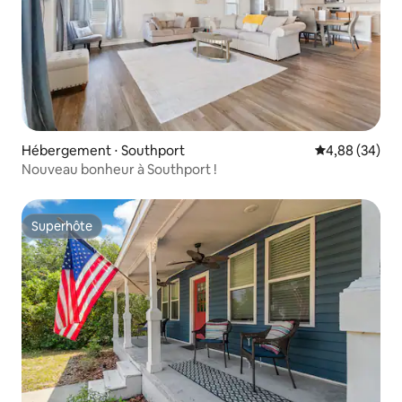
Hébergement ⋅ Southport
Évaluation mo
4,88 (34)
Nouveau bonheur à Southport !
Superhôte
Superhôte