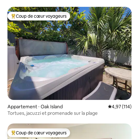
Coup de cœur voyageurs
Coups de cœur voyageurs les plus appréciés
Appartement ⋅ Oak Island
Évaluation moy
4,97 (114)
Tortues, jacuzzi et promenade sur la plage
Coup de cœur voyageurs
Coups de cœur voyageurs les plus appréciés