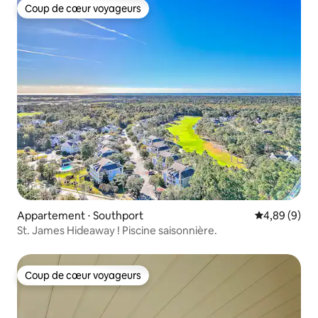
Coup de cœur voyageurs
Coup de cœur voyageurs
Appartement ⋅ Southport
Évaluation m
4,89 (9)
St. James Hideaway ! Piscine saisonnière.
Coup de cœur voyageurs
Coup de cœur voyageurs