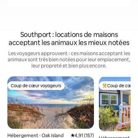
Southport : locations de maisons
acceptant les animaux les mieux notées
Les voyageurs approuvent : ces maisons acceptant les
animaux sont très bien notées pour leur emplacement,
leur propreté et bien plus encore.
Coup de cœur voyageurs
Coup de cœur 
Coup de cœur voyageurs
Coups de cœur vo
Hébergement ⋅ Oak Island
Évaluation moyenne sur la base 
4,91 (157)