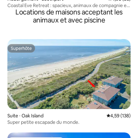
Coastal Eve Retreat : spacieux, animaux de compagnie et
Locations de maisons acceptant les
entièrement équipé !
animaux et avec piscine
Superhôte
Superhôte
Suite ⋅ Oak Island
Évaluation moy
4,59 (138)
Super petite escapade du monde.