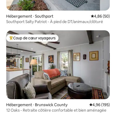
Hébergement ⋅ Southport
Évaluation mo
4,86 (50)
Southport Salty Patriot - À pied de DT/animaux/clôturé
Coup de cœur voyageurs
Coups de cœur voyageurs les plus appréciés
Hébergement ⋅ Brunswick County
Évaluation moy
4,96 (195)
12 Oaks - Retraite côtière confortable et bien aménagée