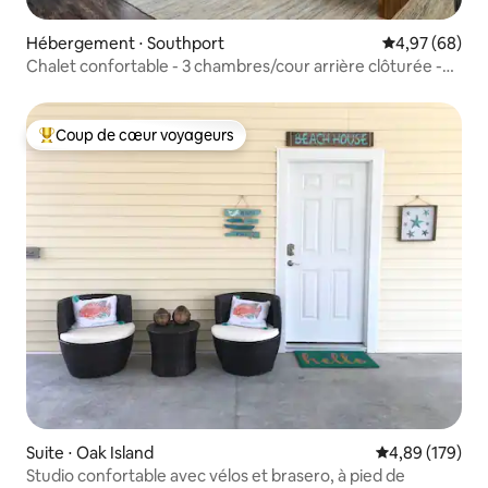
Hébergement ⋅ Southport
Évaluation mo
4,97 (68)
Chalet confortable - 3 chambres/cour arrière clôturée -
Lit King
Coup de cœur voyageurs
Coups de cœur voyageurs les plus appréciés
Suite ⋅ Oak Island
Évaluation moy
4,89 (179)
Studio confortable avec vélos et brasero, à pied de