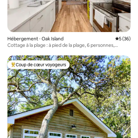
Hébergement ⋅ Oak Island
Évaluation
5 (36)
Cottage à la plage : à pied de la plage, 6 personnes,
animaux acceptés !
Coup de cœur voyageurs
Coups de cœur voyageurs les plus appréciés