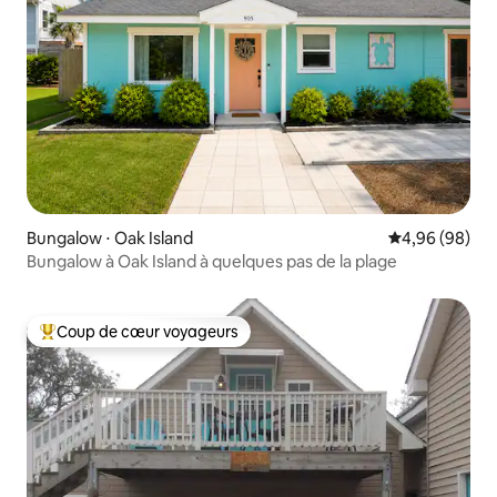
Bungalow ⋅ Oak Island
Évaluation mo
4,96 (98)
Bungalow à Oak Island à quelques pas de la plage
Coup de cœur voyageurs
Coups de cœur voyageurs les plus appréciés