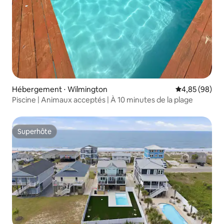
Hébergement ⋅ Wilmington
Évaluation mo
4,85 (98)
Piscine | Animaux acceptés | À 10 minutes de la plage
Superhôte
Superhôte