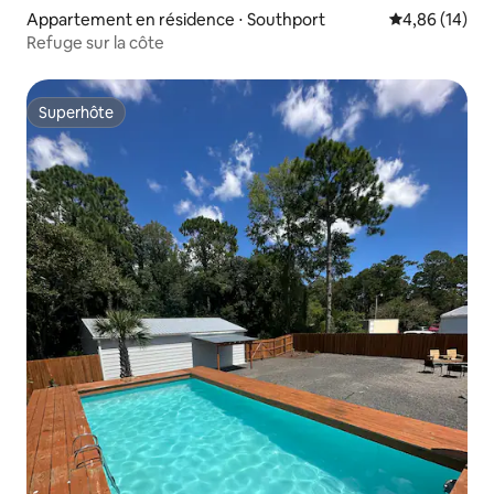
Appartement en résidence ⋅ Southport
Évaluation mo
4,86 (14)
Refuge sur la côte
Superhôte
Superhôte