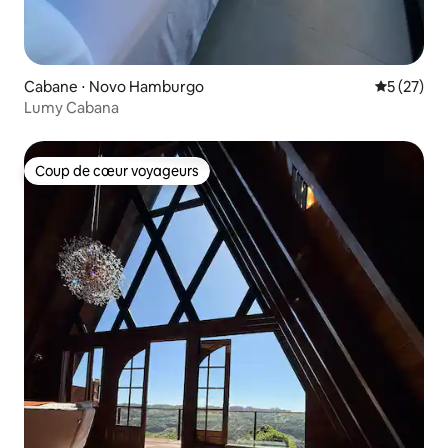
Cabane ⋅ Novo Hamburgo
Évaluation
5 (27)
Lumy Cabana
Coup de cœur voyageurs
Coup de cœur voyageurs