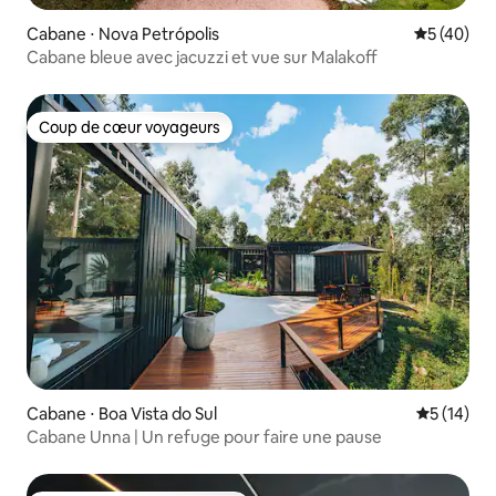
Cabane ⋅ Nova Petrópolis
Évaluation
5 (40)
Cabane bleue avec jacuzzi et vue sur Malakoff
Coup de cœur voyageurs
Coup de cœur voyageurs
Cabane ⋅ Boa Vista do Sul
Évaluation
5 (14)
Cabane Unna | Un refuge pour faire une pause