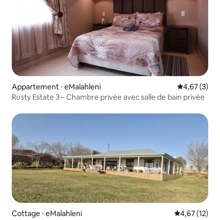
Appartement ⋅ eMalahleni
Évaluation m
4,67 (3)
Rusty Estate 3 – Chambre privée avec salle de bain privée
Cottage ⋅ eMalahleni
Évaluation mo
4,67 (12)