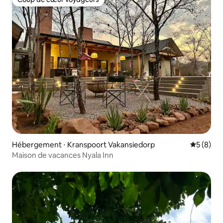
Coup de cœur voyageurs
Hébergement ⋅ Kranspoort Vakansiedorp
Évaluatio
5 (8)
Maison de vacances Nyala Inn