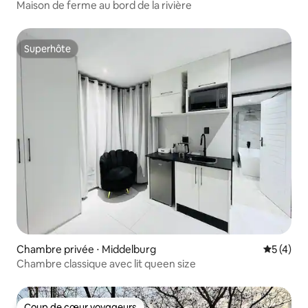
Maison de ferme au bord de la rivière
Superhôte
Superhôte
Chambre privée ⋅ Middelburg
Évaluatio
5 (4)
Chambre classique avec lit queen size
Coup de cœur voyageurs