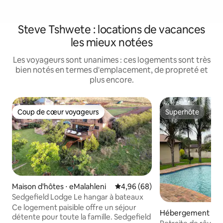
Steve Tshwete : locations de vacances
les mieux notées
Les voyageurs sont unanimes : ces logements sont très
bien notés en termes d'emplacement, de propreté et
plus encore.
Coup de cœur voyageurs
Superhôte
Coup de cœur voyageurs
Superhôte
Maison d'hôtes ⋅ eMalahleni
Évaluation moyenne sur la base
4,96 (68)
Sedgefield Lodge Le hangar à bateaux
Ce logement paisible offre un séjour
Hébergement ⋅ EM
détente pour toute la famille. Sedgefield