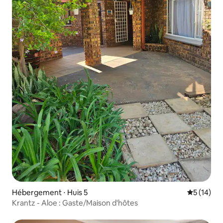
Hébergement ⋅ Huis 5
Évaluation
5 (14)
Krantz - Aloe : Gaste/Maison d'hôtes