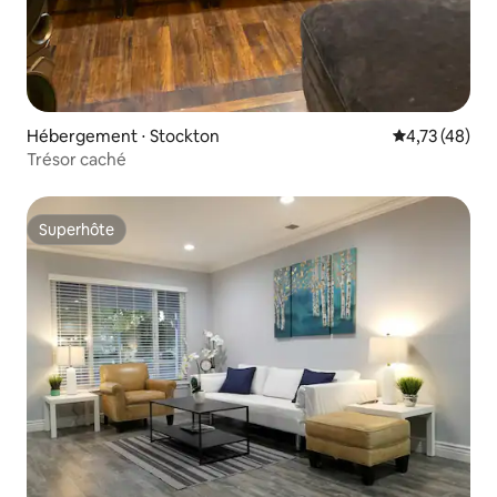
Hébergement ⋅ Stockton
Évaluation mo
4,73 (48)
Trésor caché
Superhôte
Superhôte