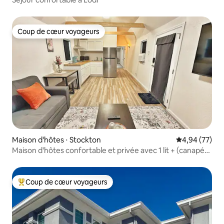
Coup de cœur voyageurs
Coup de cœur voyageurs
Maison d'hôtes ⋅ Stockton
Évaluation mo
4,94 (77)
Maison d'hôtes confortable et privée avec 1 lit + (canapé-
lit) 1 salle de bains
Coup de cœur voyageurs
Coups de cœur voyageurs les plus appréciés