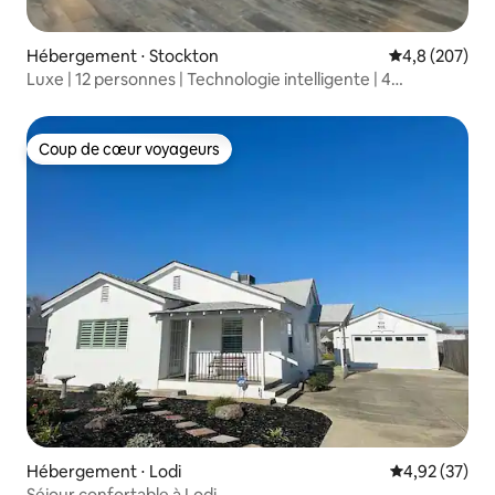
Hébergement ⋅ Stockton
Évaluation mo
4,8 (207)
Luxe | 12 personnes | Technologie intelligente | 4
chambres et 3 salles de bain
Coup de cœur voyageurs
Coup de cœur voyageurs
Hébergement ⋅ Lodi
Évaluation mo
4,92 (37)
Séjour confortable à Lodi