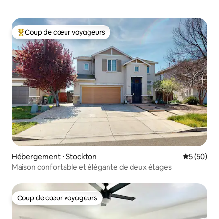
Coup de cœur voyageurs
Coups de cœur voyageurs les plus appréciés
Hébergement ⋅ Stockton
Évaluation
5 (50)
Maison confortable et élégante de deux étages
Coup de cœur voyageurs
Coup de cœur voyageurs