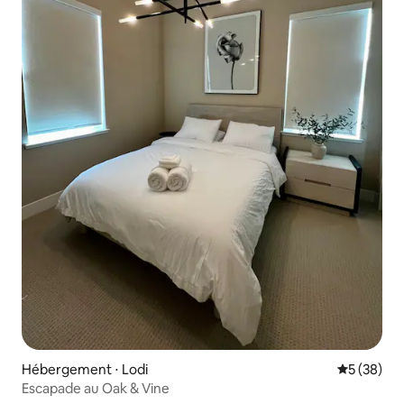
Hébergement ⋅ Lodi
Évaluation
5 (38)
Escapade au Oak & Vine