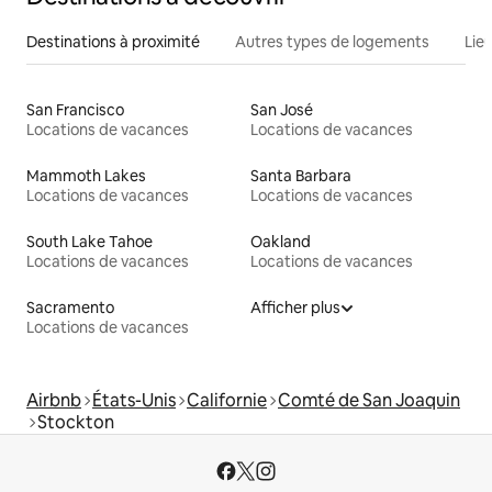
Destinations à proximité
Autres types de logements
Lie
San Francisco
San José
Locations de vacances
Locations de vacances
Mammoth Lakes
Santa Barbara
Locations de vacances
Locations de vacances
South Lake Tahoe
Oakland
Locations de vacances
Locations de vacances
Sacramento
Afficher plus
Locations de vacances
Airbnb
États-Unis
Californie
Comté de San Joaquin
Stockton