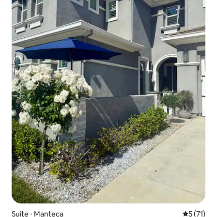
Suite ⋅ Manteca
Évaluation
5 (71)