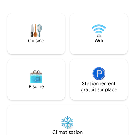
vous dans cet esp
tout simplement pour se détendre en
avec 2 téléviseurs
famille dans cet hébergement.
un éclairage natur
Wifi gratuit et bu
voyageur récent a 
de la climatisation 
fenêtre n'était pas f
Cuisine
Wifi
superbe maison se
de l'I-5, près de l'U
magasins, des res
Haggin.
Stationnement
Piscine
gratuit sur place
Climatisation