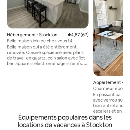
Hébergement ⋅ Stockton
Évaluation moyenne sur la base
4,87 (67)
Belle maison loin de chez vous ! 4
chambres
Belle maison qui a été entièrement
rénovée. Cuisine spacieuse avec plans
de travail en quartz, coin salon avec îlot
bar, appareils électroménagers neufs. La
cuisine est entièrement équipée ;
terrain d'angle avec une cour de bonne
taille et un parking pour camping-cars.
Appartement ⋅ St
Situé dans un quartier privilégié,
Charmeur épousto
idéalement situé à proximité de
En passant par un
nombreux restaurants, cafés, d'une salle
avec verrou sur le
de sport, de centres commerciaux et
bien entretenue, 
plus encore. Parfait pour les
escaliers et en util
professionnels en déplacement, les
Équipements populaires dans les
vous accéderez à
voyageurs d'affaires, les travailleurs à
appartement privé
locations de vacances à Stockton
distance, les étudiants, les groupes qui
équipements d'un logem
viennent en ville pour un événement ou