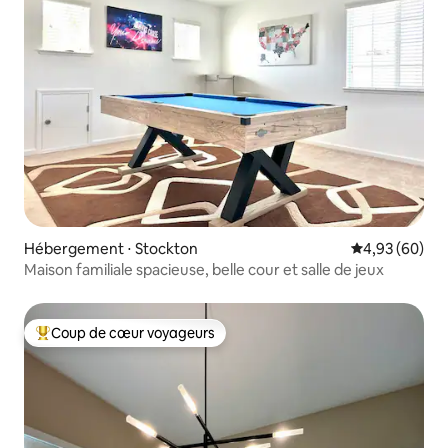
Hébergement ⋅ Stockton
Évaluation mo
4,93 (60)
Maison familiale spacieuse, belle cour et salle de jeux
Coup de cœur voyageurs
Coups de cœur voyageurs les plus appréciés