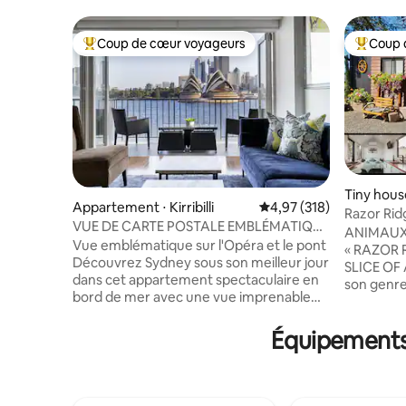
Coup de cœur voyageurs
Coup 
Coups de cœur voyageurs les plus appréciés
Coups de
Tiny hous
Appartement ⋅ Kirribilli
Évaluation moyenne sur
4,97 (318)
Razor Rid
VUE DE CARTE POSTALE EMBLÉMATIQUE
Animaux 
ANIMAUX 
DU PORT ET DE L'OPÉRA DE SYDNEY
Vue emblématique sur l'Opéra et le pont
« RAZOR 
Découvrez Sydney sous son meilleur jour
SLICE OF 
dans cet appartement spectaculaire en
son genre
bord de mer avec une vue imprenable
C'est une
sur l'Opéra et le Harbour Bridge.
luxueuse 
Magnifiquement meublé, cuisine
Équipements 
de brouss
moderne, salon élégant et balcon fait
dans les 
pour les boissons au coucher du soleil.
une heure d
Parfait pour les voyageurs à la recherche
house est
de confort, de design et de la vue la plus
bordure d'