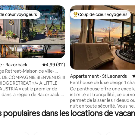
de cœur voyageurs
Coup de cœur voyageurs
 cœur voyageurs les plus appréciés
Coups de cœur voyageurs les p
e ⋅ Razorback
Évaluation moyenne sur la base de 311 comme
4,99 (311)
 la base de 318 commentaires : 4,97 sur 5
ge Retreat-Maison de ville-
Appartement ⋅ St Leonards
É
acceptés-Vues
DE COMPAGNIE BIENVENUS !!!
Penthouse de luxe design 1 ch
RIDGE RETREAT »/« A LITTLE
• Vue sur la ville • Parking
AUSTRIA » est le premier de
Ce penthouse offre une excell
 dans la région de Razorback.
intimité et tranquillité, ce qui v
 « Tiny House » confortable et
permet de laisser les rideaux ou
située dans un cadre idyllique
nuit en toute sécurité. Vous ne
populaires dans les locations de vaca
e sur une propriété de 5 acres
trouverez pas les lumières de la 
chaînes Razorback, à environ
lumineuses pour dormir, mais 
e route de Sydney. La tiny
apprécierez plutôt le charman
 nichée en toute sécurité en
urbain, qui rappelle les scènes 
une crête où, jour et nuit, vous
drame télévisé. Diffusez de la