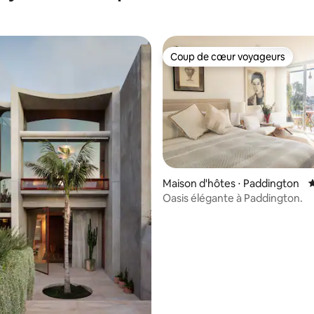
Coup de cœur voyageurs
Coup de cœur voyageurs
Maison d'hôtes ⋅ Paddington
É
 la base de 29 commentaires : 4,97 sur 5
Oasis élégante à Paddington.