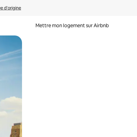
ue d'origine
Mettre mon logement sur Airbnb
sant glisser.