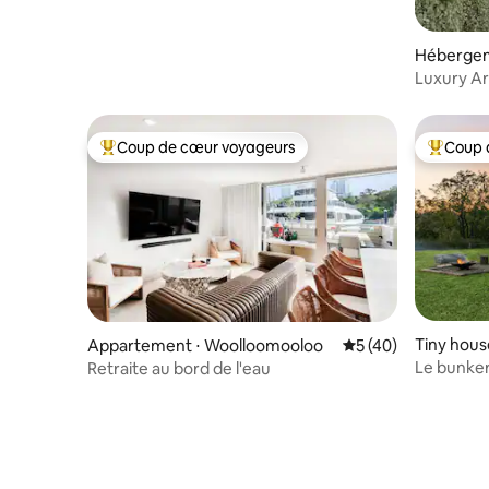
Héberge
n
Luxury Ar
New Ho
Coup de cœur voyageurs
Coup 
Coups de cœur voyageurs les plus appréciés
Coups de
Tiny hous
Appartement ⋅ Woolloomooloo
Évaluation moyenne
5 (40)
Le bunke
Retraite au bord de l'eau