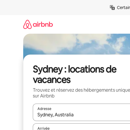
Aller
Certai
directement
au
contenu
Sydney : locations de
vacances
Trouvez et réservez des hébergements uniqu
sur Airbnb
Adresse
Lorsque les résultats s'affichent, utilisez les flèc
Arrivée