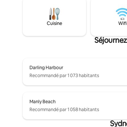
emblématique de Sydney. A NOTER :
pourrez p
Disponible comme indiqué sur le
ininterrom
calendrier Airbnb. Stationnement : limité
Sydney av
à 2 heures. Pas idéal pour les voyageurs
soleil mag
Cuisine
Wifi
avec voiture. Réveillon du Nouvel An -
également
désolé, il n'est PAS disponible.
Séjournez
Darling Harbour
Recommandé par 1 073 habitants
Manly Beach
Recommandé par 1 058 habitants
Sydne