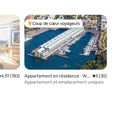
Coup de cœur voyageurs
Coups de cœur voyageurs les plus appréciés
valuation moyenne sur la base de 183 commentaires : 4,91 sur 5
4,91 (183)
Appartement en résidence ⋅ Wo
Évaluation moyenne
5 (30)
olloomooloo
Appartement et emplacement uniques