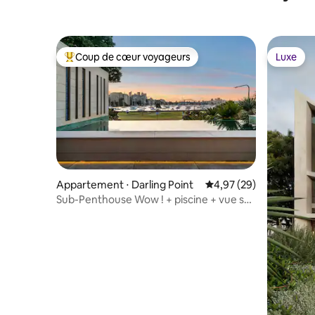
Coup de cœur voyageurs
Luxe
Coups de cœur voyageurs les plus appréciés
Luxe
Appartement ⋅ Darling Point
Évaluation moyenne sur
4,97 (29)
Sub-Penthouse Wow ! + piscine + vue sur
le pont