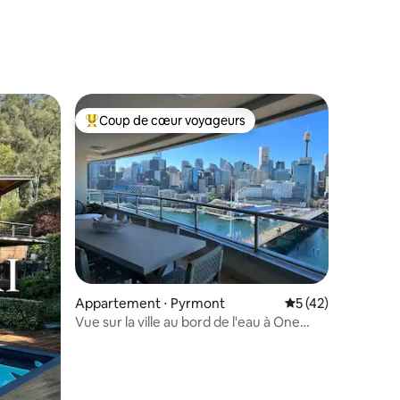
taires : 4,99 sur 5
Coup de cœur voyageurs
Coups de cœur voyageurs les plus appréciés
taires : 4,98 sur 5
Appartement ⋅ Pyrmont
Évaluation moyenne
5 (42)
Vue sur la ville au bord de l'eau à One
Darling