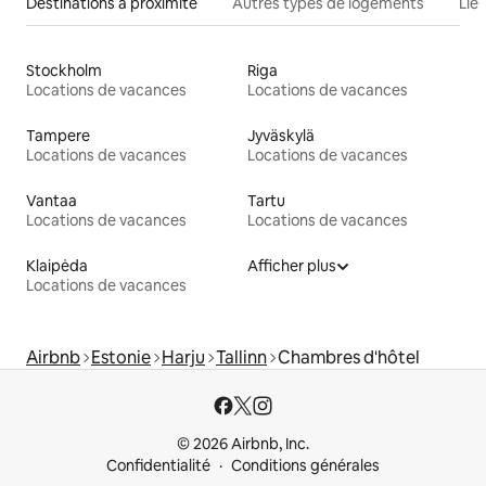
Destinations à proximité
Autres types de logements
Lie
Stockholm
Riga
Locations de vacances
Locations de vacances
Tampere
Jyväskylä
Locations de vacances
Locations de vacances
Vantaa
Tartu
Locations de vacances
Locations de vacances
Klaipėda
Afficher plus
Locations de vacances
Airbnb
Estonie
Harju
Tallinn
Chambres d'hôtel
© 2026 Airbnb, Inc.
Confidentialité
Conditions générales