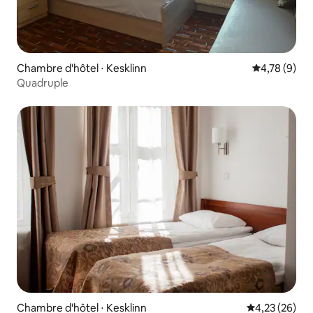
Chambre d'hôtel ⋅ Kesklinn
Évaluation m
4,78 (9)
Quadruple
Chambre d'hôtel ⋅ Kesklinn
Évaluation mo
4,23 (26)