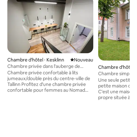
Chambre d'hôtel ⋅ Kesklinn
Nouvel hébergement
Nouveau
Chambre privée dans l'auberge de
Chambre d'hôtel ⋅
jeunesse Nomad Boutique - Réservée
Chambre privée confortable à lits
Chambre simple n°
aux femmes
jumeaux/double près du centre-ville de
d'hôtes confortab
Une seule petite 
Tallinn Profitez d'une chambre privée
petite maison d'hô
confortable pour femmes au Nomad
C'est une maison 
Boutique Hostel, parfaite pour les
propre située à pr
voyageurs en solo, les couples ou les
(5 minutes en voit
amis. La chambre peut être aménagée
transports en com
soit en chambre à lits jumeaux avec
maison d'hôtes es
deux lits séparés, soit en chambre
équipe bien éduqu
double avec un lit partagé. Détendez-
vous aider à tout
vous dans votre propre espace tout en
dispose de ses toi
profitant de l'ambiance conviviale, de la