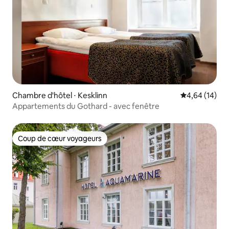
Chambre d'hôtel ⋅ Kesklinn
Évaluation mo
4,64 (14)
Appartements du Gothard - avec fenêtre
Coup de cœur voyageurs
Coup de cœur voyageurs