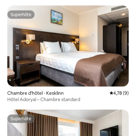
Superhôte
Superhôte
Chambre d'hôtel ⋅ Kesklinn
Évaluation m
4,78 (9)
Hôtel Adoryal – Chambre standard
Superhôte
Superhôte