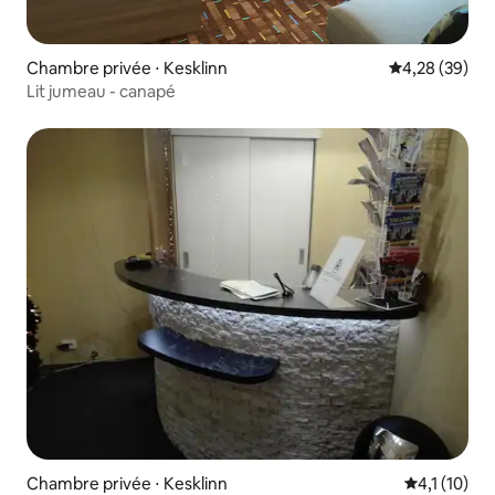
Chambre privée ⋅ Kesklinn
Évaluation mo
4,28 (39)
Lit jumeau - canapé
Chambre privée ⋅ Kesklinn
Évaluation 
4,1 (10)