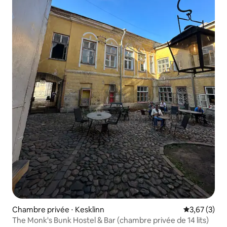
Chambre privée ⋅ Kesklinn
Évaluation m
3,67 (3)
The Monk's Bunk Hostel & Bar (chambre privée de 14 lits)