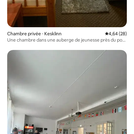
Chambre privée ⋅ Kesklinn
Évaluation mo
4,64 (28)
Une chambre dans une auberge de jeunesse près du port
et de la ville 1