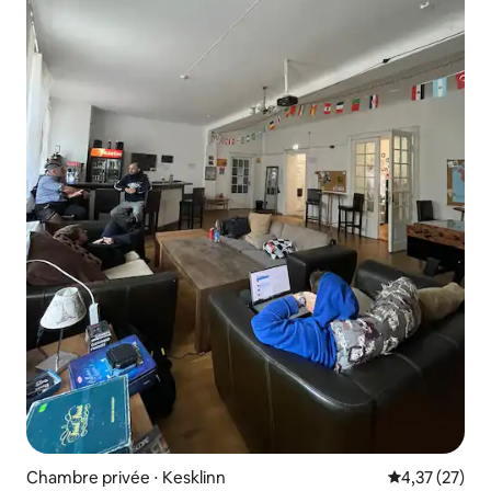
Chambre privée ⋅ Kesklinn
Évaluation mo
4,37 (27)