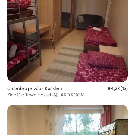
Chambre privée ⋅ Kesklinn
Évaluation mo
4,23 (13)
Zinc Old Town Hostel -QUARD ROOM