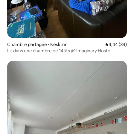
Chambre partagée ⋅ Kesklinn
Évaluation mo
4,44 (34)
Lit dans une chambre de 14 lits @ Imaginary Hostel