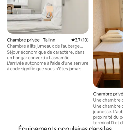
Chambre privée ⋅ Tallinn
Évaluation moyenne sur la ba
3,7 (10)
Chambre à lits jumeaux de l'auberge
Angaar
Séjour économique de caractère, dans
un hangar converti à Lasnamäe.
L'arrivée autonome à l'aide d'une serrure
à code signifie que vous n'êtes jamais
coincé à attendre : c'est parfait pour les
vols tardifs ou les escales matinales, à
quelques minutes de l'aéroport Lennart
Meri. Les chambres sont équipées d'une
Chambre privée ⋅ 
télévision à écran plat et d'une
Une chambre dans
connexion Wi-Fi gratuite, ainsi que d'une
jeunesse près du po
Une chambre dans
cuisine commune si vous préférez
jeunesse. L'auberg
cuisiner plutôt que de manger au
proximité du port
restaurant. Parking privé gratuit sur
terminal D et du te
place. Charme industriel, prix honnêtes,
Équipements populaires dans les
parfaite pour ceux
véritable hospitalité.