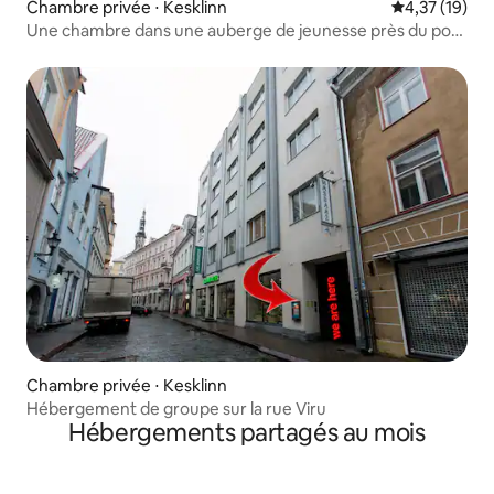
Chambre privée ⋅ Kesklinn
Évaluation mo
4,37 (19)
Une chambre dans une auberge de jeunesse près du port
et de la ville 3
Chambre privée ⋅ Kesklinn
Hébergement de groupe sur la rue Viru
Hébergements partagés au mois