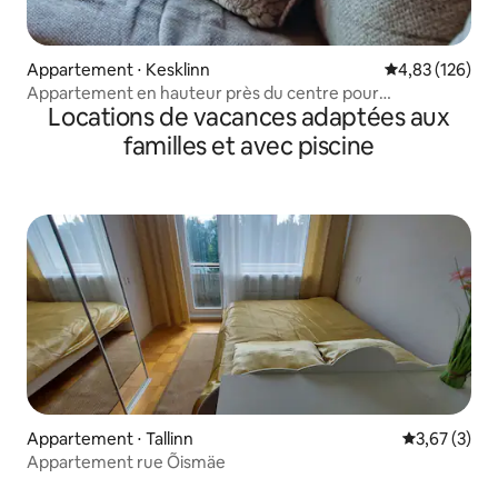
Appartement ⋅ Kesklinn
Évaluation moy
4,83 (126)
Appartement en hauteur près du centre pour
Locations de vacances adaptées aux
3 personnes
familles et avec piscine
Appartement ⋅ Tallinn
Évaluation m
3,67 (3)
Appartement rue Õismäe