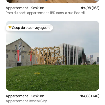
Appartement ⋅ Kesklinn
Évaluation moy
4,98 (163)
Près du port, appartement 1BR dans la rue Poordi
Coup de cœur voyageurs
Coups de cœur voyageurs les plus appréciés
Appartement ⋅ Kesklinn
Évaluation moy
4,88 (746)
Appartement Roseni City