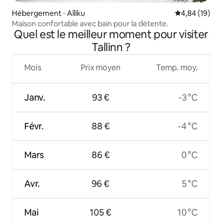
Hébergement ⋅ Alliku
Évaluation mo
4,84 (19)
Maison confortable avec bain pour la détente.
Quel est le meilleur moment pour visiter
Tallinn ?
Mois
Prix moyen
Temp. moy.
Janv.
93 €
-3 °C
Févr.
88 €
-4 °C
Mars
86 €
0 °C
Avr.
96 €
5 °C
Mai
105 €
10 °C