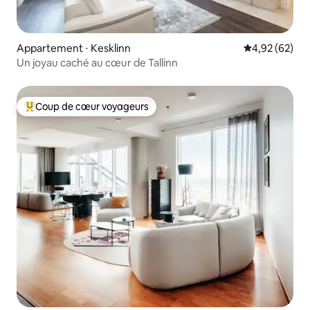
Appartement ⋅ Kesklinn
Évaluation mo
4,92 (62)
Un joyau caché au cœur de Tallinn
Coup de cœur voyageurs
Coups de cœur voyageurs les plus appréciés