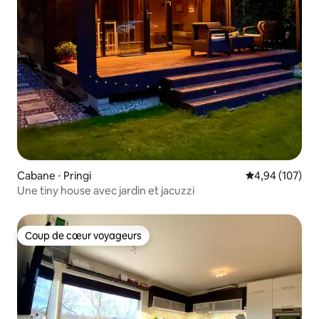
Cabane ⋅ Pringi
Évaluation moy
4,94 (107)
Une tiny house avec jardin et jacuzzi
Coup de cœur voyageurs
Coup de cœur voyageurs