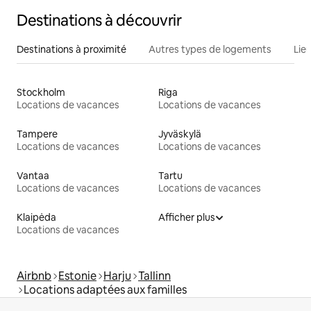
Destinations à découvrir
Destinations à proximité
Autres types de logements
Lie
Stockholm
Riga
Locations de vacances
Locations de vacances
Tampere
Jyväskylä
Locations de vacances
Locations de vacances
Vantaa
Tartu
Locations de vacances
Locations de vacances
Klaipėda
Afficher plus
Locations de vacances
Airbnb
Estonie
Harju
Tallinn
Locations adaptées aux familles