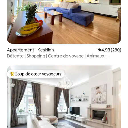
Appartement ⋅ Kesklinn
Évaluation moy
4,93 (280)
Détente | Shopping | Centre de voyage | Animaux,
enfants ou affaires
Coup de cœur voyageurs
Coups de cœur voyageurs les plus appréciés