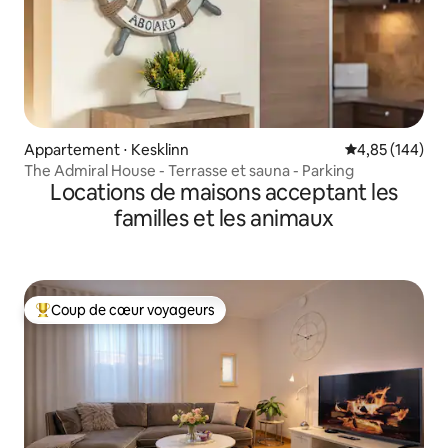
Appartement ⋅ Kesklinn
Évaluation moy
4,85 (144)
The Admiral House - Terrasse et sauna - Parking
Locations de maisons acceptant les
familles et les animaux
Coup de cœur voyageurs
Coups de cœur voyageurs les plus appréciés