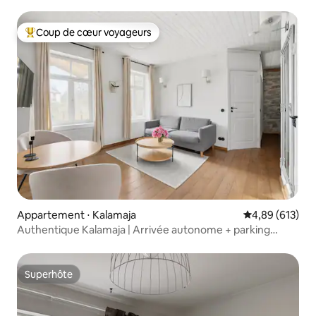
Coup de cœur voyageurs
Coups de cœur voyageurs les plus appréciés
Appartement ⋅ Kalamaja
Évaluation moy
4,89 (613)
Authentique Kalamaja | Arrivée autonome + parking
gratuit
Superhôte
Superhôte