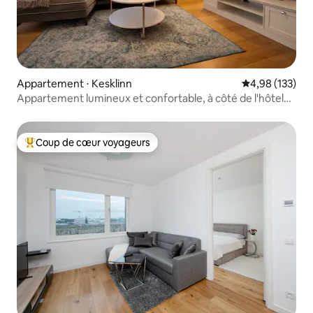
Appartement ⋅ Kesklinn
Évaluation moy
4,98 (133)
Appartement lumineux et confortable, à côté de l'hôtel
Hilton
Coup de cœur voyageurs
Coups de cœur voyageurs les plus appréciés