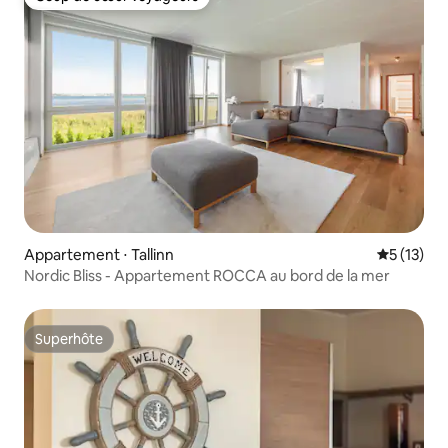
Coup de cœur voyageurs
Appartement ⋅ Tallinn
Évaluation
5 (13)
Nordic Bliss - Appartement ROCCA au bord de la mer
Superhôte
Superhôte