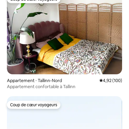
Coup de cœur voyageurs
Appartement ⋅ Tallinn-Nord
Évaluation moy
4,92 (100)
Appartement confortable à Tallinn
Coup de cœur voyageurs
Coup de cœur voyageurs