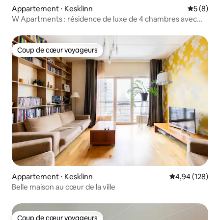
Appartement ⋅ Kesklinn
Évaluatio
5 (8)
W Apartments : résidence de luxe de 4 chambres avec
vue à 180° et sauna
Coup de cœur voyageurs
Coup de cœur voyageurs
Appartement ⋅ Kesklinn
Évaluation moy
4,94 (128)
Belle maison au cœur de la ville
Coup de cœur voyageurs