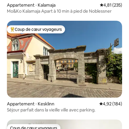
Appartement ⋅ Kalamaja
Évaluation moy
4,81 (235)
Mo&Ko Kalamaja Apart à 10 min à pied de Noblessner
Coup de cœur voyageurs
Coups de cœur voyageurs les plus appréciés
Appartement ⋅ Kesklinn
Évaluation moy
4,92 (184)
Séjour parfait dans la vieille ville avec parking.
Coup de cœur voyageurs