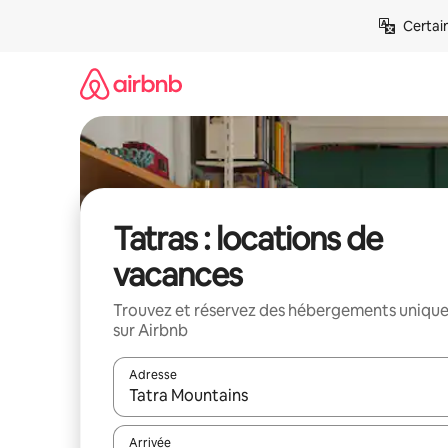
Aller
Certai
directement
au
contenu
Tatras : locations de
vacances
Trouvez et réservez des hébergements uniqu
sur Airbnb
Adresse
Lorsque les résultats s'affichent, utilisez les flèc
Arrivée