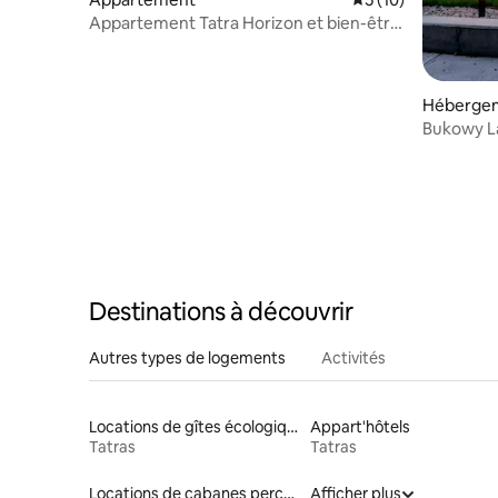
Appartement Tatra Horizon et bien-être
privé
Héberge
Bukowy La
Destinations à découvrir
Autres types de logements
Activités
Locations de gîtes écologiques
Appart'hôtels
Tatras
Tatras
Locations de cabanes perchées
Afficher plus