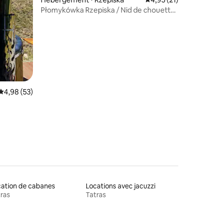
Płomykówka Rzepiska / Nid de chouette
dans les Tatras
taires : 4,92 sur 5
Évaluation moyenne sur la base de 53 commentaires : 4,98 sur 5
4,98 (53)
ation de cabanes
Locations avec jacuzzi
ras
Tatras