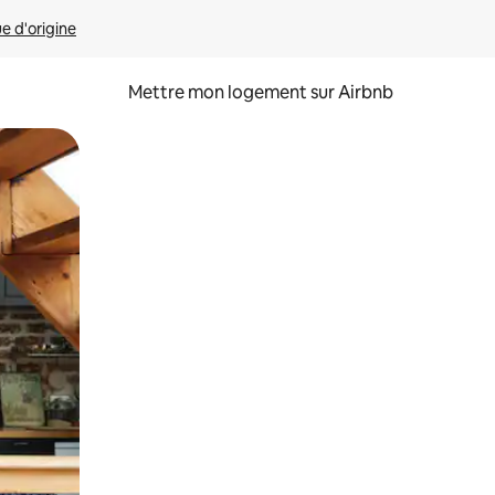
ue d'origine
Mettre mon logement sur Airbnb
sant glisser.