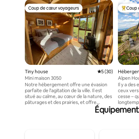
Coup de cœur voyageurs
Coup 
Coup de cœur voyageurs
Coups de
Tiny house
Évaluation moyenne 
5 (30)
Héberge
Mini maison 3050
Notre hébergement offre une évasion
Il y a des 
parfaite de l'agitation de la ville. Il est
ceux vers
situé au calme, au cœur de la nature, des
cesse – q
pâturages et des prairies, et offre
longtemps
Équipements 
confort et détente. En vous levant le
Alpen Hou
matin, vous pouvez profiter d'un
dernière 
magnifique lever de soleil, et Le soir, vous
sentiers b
pourrez observer le ciel nocturne plein
pâturages
d'étoiles. Nous recommandons cet
monts Pien
endroit isolé surtout aux personnes qui
quelque ch