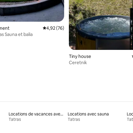
ment
Évaluation moyenne sur la base de 76 commen
4,92 (76)
s Sauna et balia
Tiny house
Ceretnik
Locations de vacances avec piscine
Locations avec sauna
Loc
Tatras
Tatras
Tat